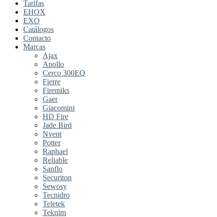
Tarifas
EHOX
EXO
Catálogos
Contacto
Marcas
Ajax
Apollo
Cerco 300EQ
Fierre
Firemiks
Gaer
Giacomini
HD Fire
Jade Bird
Nvent
Potter
Raphael
Reliable
Sanflo
Securiton
Sewosy
Tecnidro
Teletek
Teknim