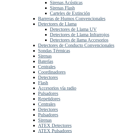
Sirenas Acústicas
Sirenas Flash
Carteles de Extinción
Barreras de Humos Convencionales
Detectores de Llama
Detectores de Llama UV
Detectores de Llama Infrarrojos
Detectores de llama Accesorios
Detectores de Conducto Convencionales
Sondas Térmicas
Sirenas
Baterías
Centrales
Coordinadores
Detectores
Flash
Accesorios vía radio
Pulsadores
Repetidores
Centrales
Detectores
Pulsadores
Sirenas
ATEX Detectores
ATEX Pulsadores