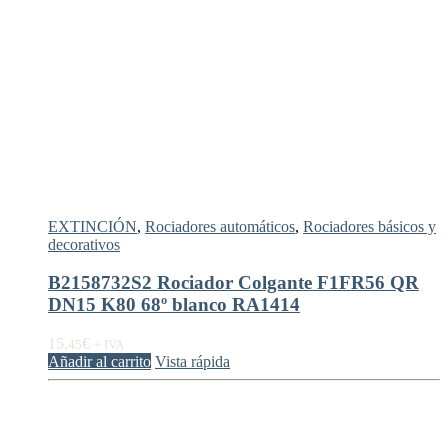
EXTINCIÓN
,
Rociadores automáticos
,
Rociadores básicos y
decorativos
B2158732S2 Rociador Colgante F1FR56 QR
DN15 K80 68º blanco RA1414
15,
€
45
+ IVA
Añadir al carrito
Vista rápida