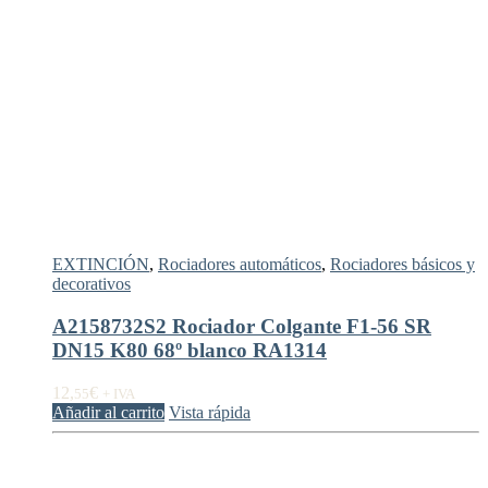
EXTINCIÓN
,
Rociadores automáticos
,
Rociadores básicos y
decorativos
A2158732S2 Rociador Colgante F1-56 SR
DN15 K80 68º blanco RA1314
12,
€
55
+ IVA
Añadir al carrito
Vista rápida