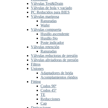
Válvulas Test&Drain
Válvulas de bola y vaciado
PC Reducidos para BIES
Válvulas mariposa
Ranuradas
Wafer
Válvulas compuerta
Husillo ascendente
Husillo fijo
Poste indicador
Válvulas retención
Ranuradas
Válvulas reductoras de presión
Válvulas aliviadoras de presión
Filtros
Uniones
Adaptadores de brida
Acomplamientos rígidos
Fitting
Codos 90º
Codos 45º
TE
Reducciones
Cap
Derivaciones