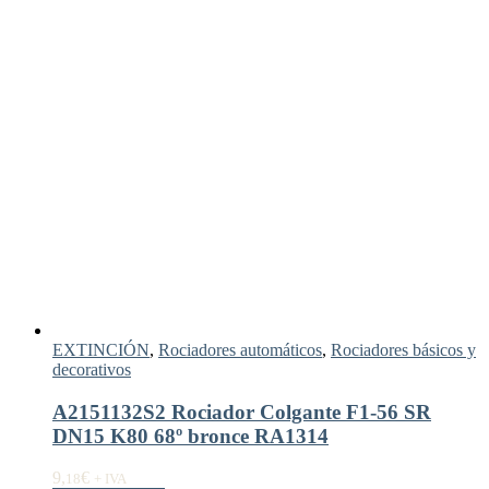
EXTINCIÓN
,
Rociadores automáticos
,
Rociadores básicos y
decorativos
A2151132S2 Rociador Colgante F1-56 SR
DN15 K80 68º bronce RA1314
9,
€
18
+ IVA