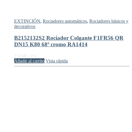
EXTINCIÓN
,
Rociadores automáticos
,
Rociadores básicos y
decorativos
B2152132S2 Rociador Colgante F1FR56 QR
DN15 K80 68º cromo RA1414
13,
€
50
+ IVA
Añadir al carrito
Vista rápida