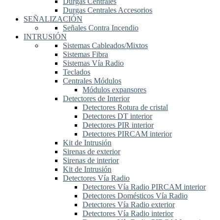
Durgas Centrales
Durgas Centrales Accesorios
SEÑALIZACIÓN
Señales Contra Incendio
INTRUSIÓN
Sistemas Cableados/Mixtos
Sistemas Fibra
Sistemas Vía Radio
Teclados
Centrales Módulos
Módulos expansores
Detectores de Interior
Detectores Rotura de cristal
Detectores DT interior
Detectores PIR interior
Detectores PIRCAM interior
Kit de Intrusión
Sirenas de exterior
Sirenas de interior
Kit de Intrusión
Detectores Vía Radio
Detectores Vía Radio PIRCAM interior
Detectores Domésticos Vía Radio
Detectores Vía Radio exterior
Detectores Vía Radio interior