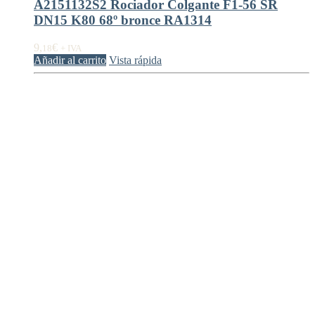
A2151132S2 Rociador Colgante F1-56 SR
DN15 K80 68º bronce RA1314
9,
€
18
+ IVA
Añadir al carrito
Vista rápida