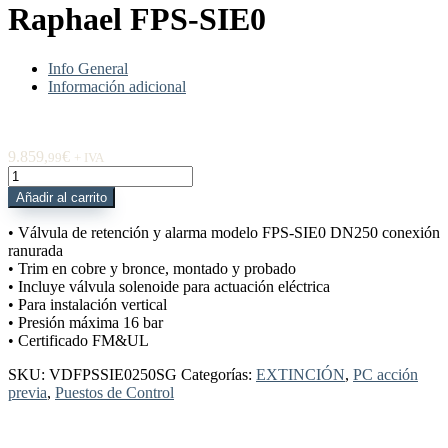
Raphael FPS-SIE0
Info General
Información adicional
9.859,
€
99
+ IVA
VDFPSSIE0250SG
PC
Añadir al carrito
Preac
Simp
• Válvula de retención y alarma modelo FPS-SIE0 DN250 conexión
eléc
ranurada
DN250
• Trim en cobre y bronce, montado y probado
10"
• Incluye válvula solenoide para actuación eléctrica
RAN
• Para instalación vertical
Raphael
• Presión máxima 16 bar
FPS-
• Certificado FM&UL
SIE0
cantidad
SKU:
VDFPSSIE0250SG
Categorías:
EXTINCIÓN
,
PC acción
previa
,
Puestos de Control