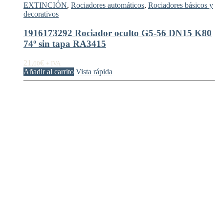
EXTINCIÓN
,
Rociadores automáticos
,
Rociadores básicos y
decorativos
1916173292 Rociador oculto G5-56 DN15 K80
74º sin tapa RA3415
21,
€
60
+ IVA
Añadir al carrito
Vista rápida