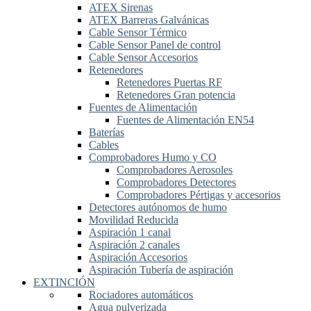
ATEX Sirenas
ATEX Barreras Galvánicas
Cable Sensor Térmico
Cable Sensor Panel de control
Cable Sensor Accesorios
Retenedores
Retenedores Puertas RF
Retenedores Gran potencia
Fuentes de Alimentación
Fuentes de Alimentación EN54
Baterías
Cables
Comprobadores Humo y CO
Comprobadores Aerosoles
Comprobadores Detectores
Comprobadores Pértigas y accesorios
Detectores autónomos de humo
Movilidad Reducida
Aspiración 1 canal
Aspiración 2 canales
Aspiración Accesorios
Aspiración Tubería de aspiración
EXTINCIÓN
Rociadores automáticos
Agua pulverizada