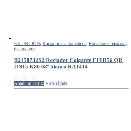
EXTINCIÓN
,
Rociadores automáticos
,
Rociadores básicos y
decorativos
B2158732S2 Rociador Colgante F1FR56 QR
DN15 K80 68º blanco RA1414
15,
€
45
+ IVA
Añadir al carrito
Vista rápida