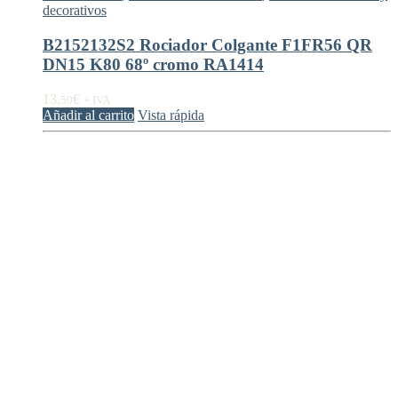
decorativos
B2152132S2 Rociador Colgante F1FR56 QR
DN15 K80 68º cromo RA1414
13,
€
50
+ IVA
Añadir al carrito
Vista rápida