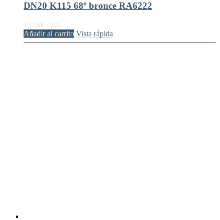
DN20 K115 68º bronce RA6222
13,
€
38
+ IVA
Añadir al carrito
Vista rápida