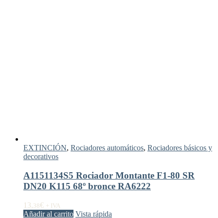
EXTINCIÓN
,
Rociadores automáticos
,
Rociadores básicos y
decorativos
A1151134S5 Rociador Montante F1-80 SR
DN20 K115 68º bronce RA6222
13,
€
38
+ IVA
Añadir al carrito
Vista rápida