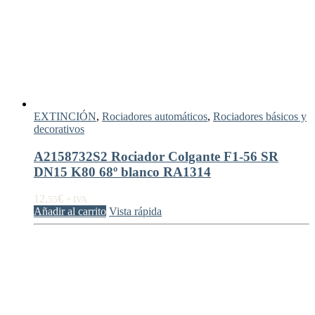
EXTINCIÓN
,
Rociadores automáticos
,
Rociadores básicos y
decorativos
A2158732S2 Rociador Colgante F1-56 SR
DN15 K80 68º blanco RA1314
12,
€
55
+ IVA
Añadir al carrito
Vista rápida