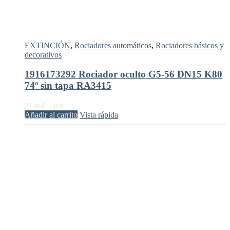
EXTINCIÓN
,
Rociadores automáticos
,
Rociadores básicos y
decorativos
1916173292 Rociador oculto G5-56 DN15 K80
74º sin tapa RA3415
21,
€
60
+ IVA
Añadir al carrito
Vista rápida