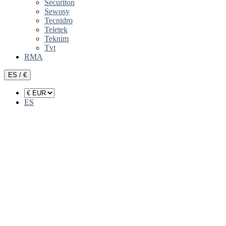
Securiton
Sewosy
Tecnidro
Teletek
Teknim
Tvt
RMA
ES / €
ES