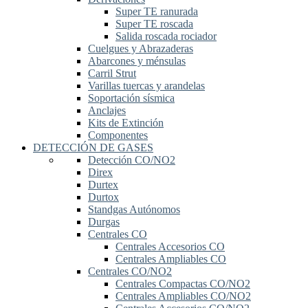
Super TE ranurada
Super TE roscada
Salida roscada rociador
Cuelgues y Abrazaderas
Abarcones y ménsulas
Carril Strut
Varillas tuercas y arandelas
Soportación sísmica
Anclajes
Kits de Extinción
Componentes
DETECCIÓN DE GASES
Detección CO/NO2
Direx
Durtex
Durtox
Standgas Autónomos
Durgas
Centrales CO
Centrales Accesorios CO
Centrales Ampliables CO
Centrales CO/NO2
Centrales Compactas CO/NO2
Centrales Ampliables CO/NO2