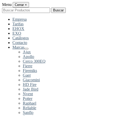
Menu
Cerrar
×
Buscar
Buscar
por:
Empresa
Tarifas
EHOX
EXO
Catálogos
Contacto
Marcas
Ajax
Apollo
Cerco 300EQ
Fierre
Firemiks
Gaer
Giacomini
HD Fire
Jade Bird
Nvent
Potter
Raphael
Reliable
Sanflo