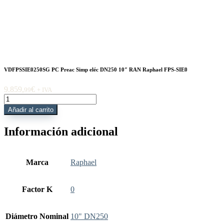
VDFPSSIE0250SG PC Preac Simp eléc DN250 10″ RAN Raphael FPS-SIE0
9.859,
€
99
+ IVA
VDFPSSIE0250SG
PC
Añadir al carrito
Preac
Simp
Información adicional
eléc
DN250
10"
RAN
Marca
Raphael
Raphael
FPS-
SIE0
Factor K
0
cantidad
Diámetro Nominal
10" DN250