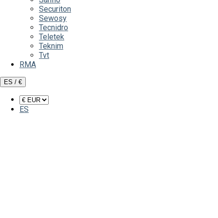
Securiton
Sewosy
Tecnidro
Teletek
Teknim
Tvt
RMA
ES / €
ES