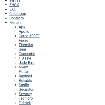
Tarifas
EHOX
EXO
Catálogos
Contacto
Marcas
Ajax
Apollo
Cerco 300EQ
Fierre
Firemiks
Gaer
Giacomini
HD Fire
Jade Bird
Nvent
Potter
Raphael
Reliable
Sanflo
Securiton
Sewosy
Tecnidro
Teletek