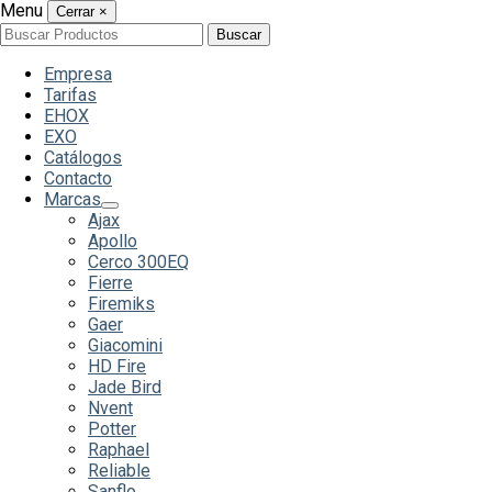
Menu
Cerrar
×
Buscar
Buscar
por:
Empresa
Tarifas
EHOX
EXO
Catálogos
Contacto
Marcas
Ajax
Apollo
Cerco 300EQ
Fierre
Firemiks
Gaer
Giacomini
HD Fire
Jade Bird
Nvent
Potter
Raphael
Reliable
Sanflo