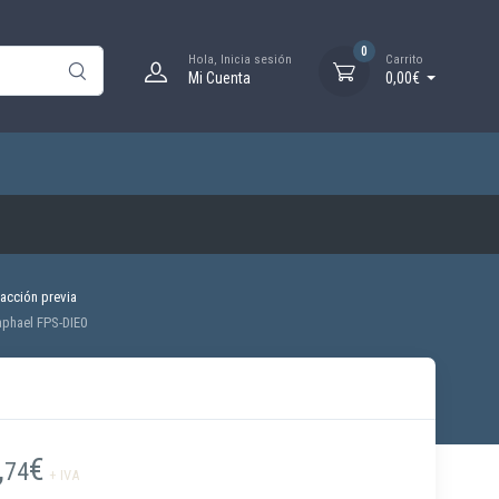
0
Hola, Inicia sesión
Carrito
Mi Cuenta
0,00€
acción previa
phael FPS-DIE0
,
€
74
+ IVA