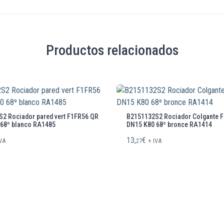
Productos relacionados
2 Rociador pared vert F1FR56 QR
B2151132S2 Rociador Colgante 
68º blanco RA1485
DN15 K80 68º bronce RA1414
13,
€
IVA
27
+ IVA