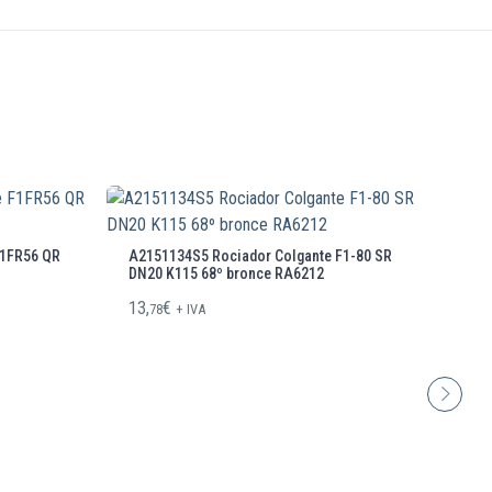
F1FR56 QR
A2151134S5 Rociador Colgante F1-80 SR
688
DN20 K115 68º bronce RA6212
ho
13,
€
12,
78
+ IVA