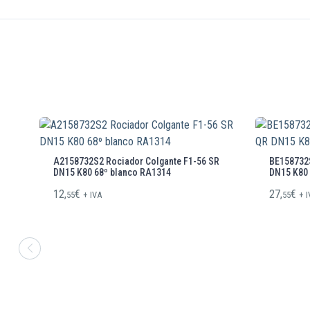
A2158732S2 Rociador Colgante F1-56 SR
BE158732S
DN15 K80 68º blanco RA1314
DN15 K80 
12,
€
27,
€
55
+ IVA
55
+ 