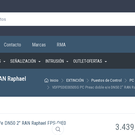
Contacto
Marcas
RMA
S
SEÑALIZACIÓN
INTRUSIÓN
OUTLET-OFERTAS
AN Raphael
Inicio
EXTINCIÓN
Puestos de Control
PC 
VDFPSDIE0050SG PC Preac doble e/e DN50 2″ RAN Ra
3.439