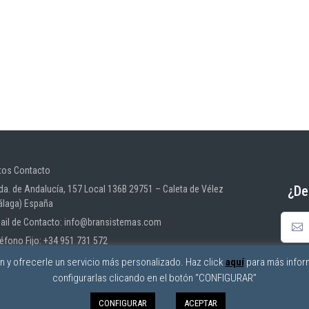
tos Contacto
¿De
da. de Andalucía, 157 Local 136B 29751 – Caleta de Vélez
álaga) España
ail de Contacto: info@bransistemas.com
léfono Fijo: +34 951 731 572
ón y ofrecerle un servicio más personalizado. Haz click
aquí
para más infor
configurarlas clicando en el botón “CONFIGURAR”
CONFIGURAR
ACEPTAR