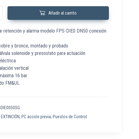
50SG PC Preac doble e/e DN50 2" RAN Raphael FPS-DIE0 cantidad
Añadir al carrito
 de retención y alarma modelo FPS-DIE0 DN50 conexión
 cobre y bronce, montado y probado
válvula solenoide y presostato para actuación
eléctrica
alación vertical
 máxima 16 bar
cado FM&UL
DIE0050SG
:
EXTINCIÓN
,
PC acción previa
,
Puestos de Control