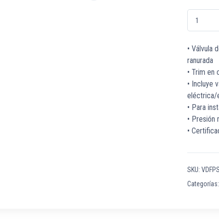
VDFPSDIE00
• Válvula
ranurada
• Trim en
• Incluye 
eléctrica/
• Para inst
• Presión
• Certifi
SKU:
VDFPS
Categorías