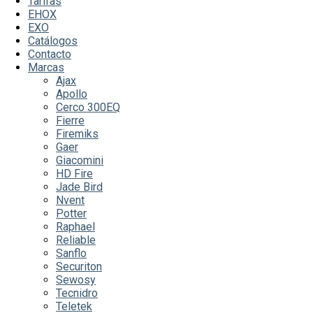
Tarifas
EHOX
EXO
Catálogos
Contacto
Marcas
Ajax
Apollo
Cerco 300EQ
Fierre
Firemiks
Gaer
Giacomini
HD Fire
Jade Bird
Nvent
Potter
Raphael
Reliable
Sanflo
Securiton
Sewosy
Tecnidro
Teletek