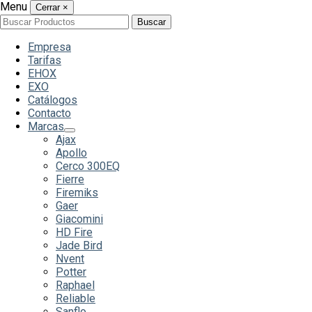
Menu
Cerrar
×
Buscar
Buscar
por:
Empresa
Tarifas
EHOX
EXO
Catálogos
Contacto
Marcas
Ajax
Apollo
Cerco 300EQ
Fierre
Firemiks
Gaer
Giacomini
HD Fire
Jade Bird
Nvent
Potter
Raphael
Reliable
Sanflo