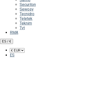
Securiton
Sewosy
Tecnidro
Teletek
Teknim
Tvt
RMA
ES / €
ES