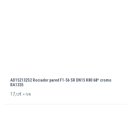
AD152132S2 Rociador pared F1-56 SR DN15 K80 68º cromo
RA1335
17,
€
12
+ IVA