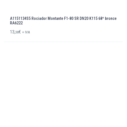
A1151134S5 Rociador Montante F1-80 SR DN20 K115 68º bronce
RA6222
13,
€
38
+ IVA