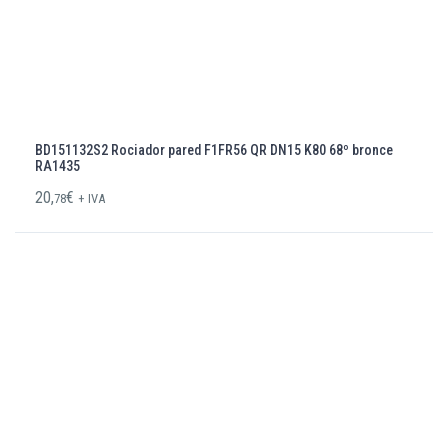
BD151132S2 Rociador pared F1FR56 QR DN15 K80 68º bronce
RA1435
20,
€
78
+ IVA