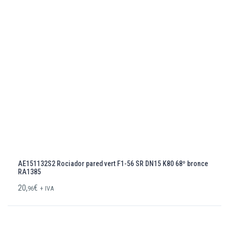
AE151132S2 Rociador pared vert F1-56 SR DN15 K80 68º bronce
RA1385
20,
€
96
+ IVA