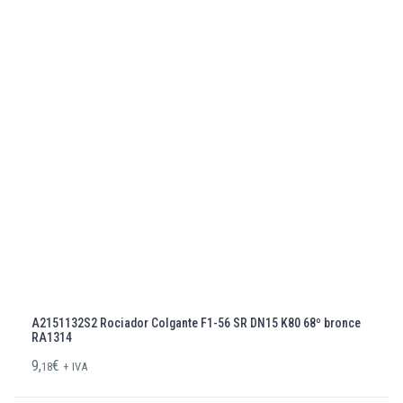
A2151132S2 Rociador Colgante F1-56 SR DN15 K80 68º bronce
RA1314
9,
€
18
+ IVA