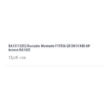
BA151132S2 Rociador Montante F1FR56 QR DN15 K80 68º
bronce RA1425
13,
€
27
+ IVA