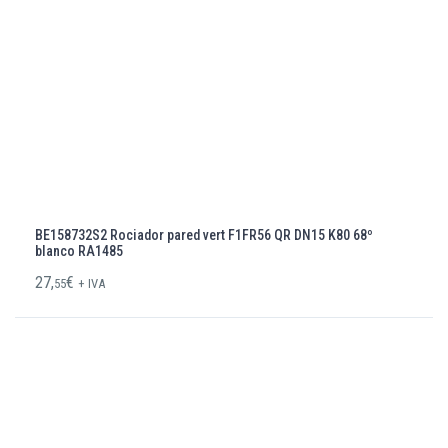
BE158732S2 Rociador pared vert F1FR56 QR DN15 K80 68º
blanco RA1485
27,
€
55
+ IVA