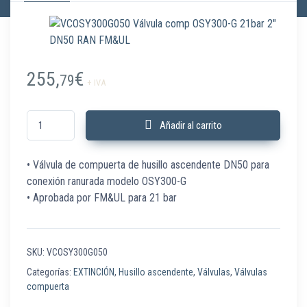
255,
€
79
+ IVA
VCOSY300G050 Válvula comp OSY300-G 21bar 2" DN50 RAN FM&UL cant
Añadir al carrito
• Válvula de compuerta de husillo ascendente DN50 para
conexión ranurada modelo OSY300-G
• Aprobada por FM&UL para 21 bar
SKU:
VCOSY300G050
Categorías:
EXTINCIÓN
,
Husillo ascendente
,
Válvulas
,
Válvulas
compuerta