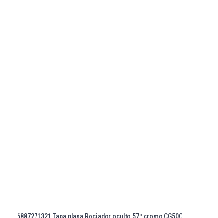
6887271321 Tapa plana Rociador oculto 57º cromo CG50C