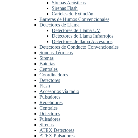
Sirenas Acústicas
Sirenas Flash
Carteles de Extinción
Barreras de Humos Convencionales
Detectores de Llama
Detectores de Llama UV
Detectores de Llama Infrarrojos
Detectores de llama Accesorios
Detectores de Conducto Convencionales
Sondas Térmicas
Sirenas
Baterías
Centrales
Coordinadores
Detectores
Flash
Accesorios vía radio
Pulsadores
Repetidores
Centrales
Detectores
Pulsadores
Sirenas
ATEX Detectores
ATEX Pulsadores