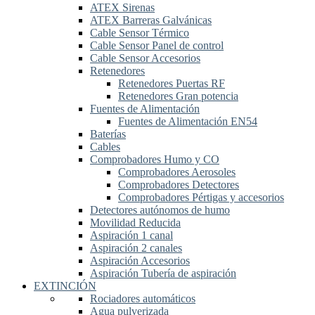
ATEX Sirenas
ATEX Barreras Galvánicas
Cable Sensor Térmico
Cable Sensor Panel de control
Cable Sensor Accesorios
Retenedores
Retenedores Puertas RF
Retenedores Gran potencia
Fuentes de Alimentación
Fuentes de Alimentación EN54
Baterías
Cables
Comprobadores Humo y CO
Comprobadores Aerosoles
Comprobadores Detectores
Comprobadores Pértigas y accesorios
Detectores autónomos de humo
Movilidad Reducida
Aspiración 1 canal
Aspiración 2 canales
Aspiración Accesorios
Aspiración Tubería de aspiración
EXTINCIÓN
Rociadores automáticos
Agua pulverizada