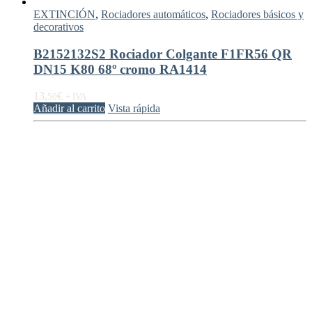
EXTINCIÓN
,
Rociadores automáticos
,
Rociadores básicos y
decorativos
B2152132S2 Rociador Colgante F1FR56 QR
DN15 K80 68º cromo RA1414
13,
€
50
+ IVA
Añadir al carrito
Vista rápida