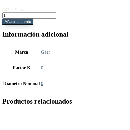
743,
€
89
+ IVA
VCNRSPIW
Poste
Añadir al carrito
indicador
de
Información adicional
pared
FM
&UL
cantidad
Marca
Gaer
Factor K
0
Diámetro Nominal
0
Productos relacionados