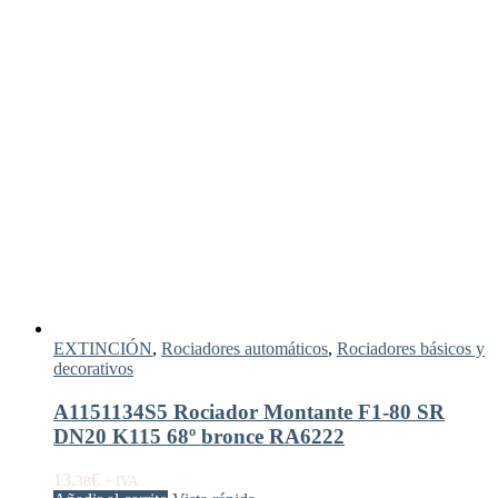
EXTINCIÓN
,
Rociadores automáticos
,
Rociadores básicos y
decorativos
A1151134S5 Rociador Montante F1-80 SR
DN20 K115 68º bronce RA6222
13,
€
38
+ IVA