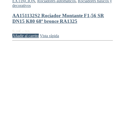
EXTINCIÓN
,
Rociadores automáticos
,
Rociadores básicos y
decorativos
AA151132S2 Rociador Montante F1-56 SR
DN15 K80 68º bronce RA1325
9,
€
18
+ IVA
Añadir al carrito
Vista rápida