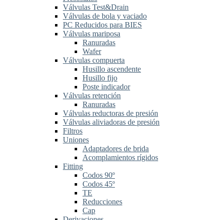
Válvulas Test&Drain
Válvulas de bola y vaciado
PC Reducidos para BIES
Válvulas mariposa
Ranuradas
Wafer
Válvulas compuerta
Husillo ascendente
Husillo fijo
Poste indicador
Válvulas retención
Ranuradas
Válvulas reductoras de presión
Válvulas aliviadoras de presión
Filtros
Uniones
Adaptadores de brida
Acomplamientos rígidos
Fitting
Codos 90º
Codos 45º
TE
Reducciones
Cap
Derivaciones