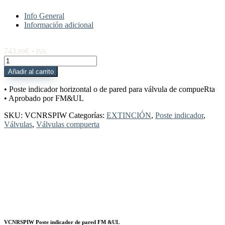
Info General
Información adicional
743,
€
89
+ IVA
VCNRSPIW
Poste
Añadir al carrito
indicador
de
• Poste indicador horizontal o de pared para válvula de compueRta
pared
• Aprobado por FM&UL
FM
&UL
SKU:
VCNRSPIW
Categorías:
EXTINCIÓN
,
Poste indicador
,
cantidad
Válvulas
,
Válvulas compuerta
VCNRSPIW Poste indicador de pared FM &UL