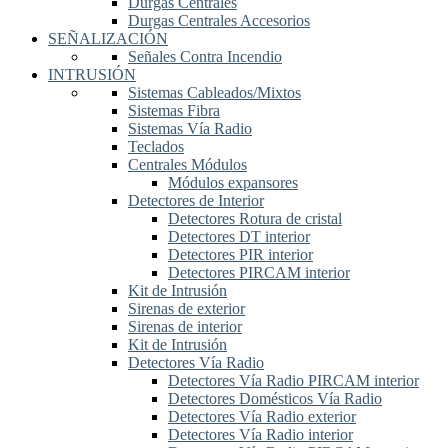
Durgas Centrales
Durgas Centrales Accesorios
SEÑALIZACIÓN
Señales Contra Incendio
INTRUSIÓN
Sistemas Cableados/Mixtos
Sistemas Fibra
Sistemas Vía Radio
Teclados
Centrales Módulos
Módulos expansores
Detectores de Interior
Detectores Rotura de cristal
Detectores DT interior
Detectores PIR interior
Detectores PIRCAM interior
Kit de Intrusión
Sirenas de exterior
Sirenas de interior
Kit de Intrusión
Detectores Vía Radio
Detectores Vía Radio PIRCAM interior
Detectores Domésticos Vía Radio
Detectores Vía Radio exterior
Detectores Vía Radio interior