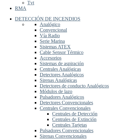
Tvt
RMA
DETECCIÓN DE INCENDIOS
Analógico
Convencional
Vía Radio
Serie Marina
Sistemas ATEX
Cable Sensor Térmico
Accesorios
Sistemas de aspiración
Centrales Analógicas
Detectores Analógicos
Sirenas Analógicas
Detectores de conducto Analógicos
Módulos de lazo
Pulsadores Analógicos
Detectores Convencionales
Centrales Convencionales
Centrales de Detección
Centrales de Extinción
Centrales Tarjetas
Pulsadores Convencionales
Sirenas Convencionales