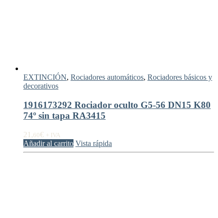
EXTINCIÓN
,
Rociadores automáticos
,
Rociadores básicos y
decorativos
1916173292 Rociador oculto G5-56 DN15 K80
74º sin tapa RA3415
21,
€
60
+ IVA
Añadir al carrito
Vista rápida