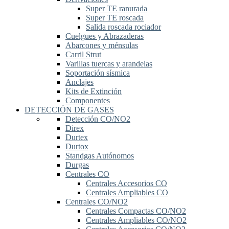
Super TE ranurada
Super TE roscada
Salida roscada rociador
Cuelgues y Abrazaderas
Abarcones y ménsulas
Carril Strut
Varillas tuercas y arandelas
Soportación sísmica
Anclajes
Kits de Extinción
Componentes
DETECCIÓN DE GASES
Detección CO/NO2
Direx
Durtex
Durtox
Standgas Autónomos
Durgas
Centrales CO
Centrales Accesorios CO
Centrales Ampliables CO
Centrales CO/NO2
Centrales Compactas CO/NO2
Centrales Ampliables CO/NO2