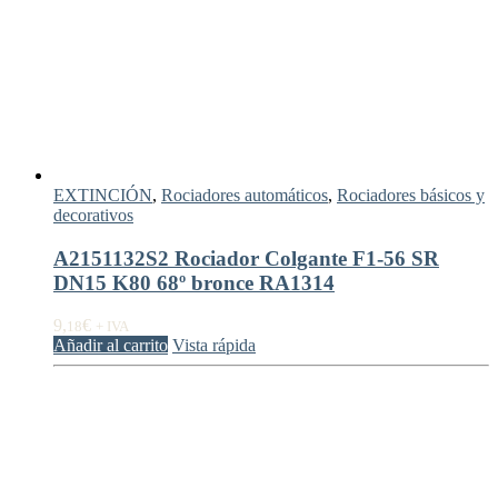
EXTINCIÓN
,
Rociadores automáticos
,
Rociadores básicos y
decorativos
A2151132S2 Rociador Colgante F1-56 SR
DN15 K80 68º bronce RA1314
9,
€
18
+ IVA
Añadir al carrito
Vista rápida