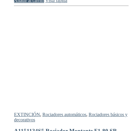
Añadir al carrito
Vista rápida
EXTINCIÓN
,
Rociadores automáticos
,
Rociadores básicos y
decorativos
A1151134S5 Rociador Montante F1-80 SR