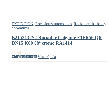
EXTINCIÓN
,
Rociadores automáticos
,
Rociadores básicos y
decorativos
B2152132S2 Rociador Colgante F1FR56 QR
DN15 K80 68º cromo RA1414
13,
€
50
+ IVA
Añadir al carrito
Vista rápida