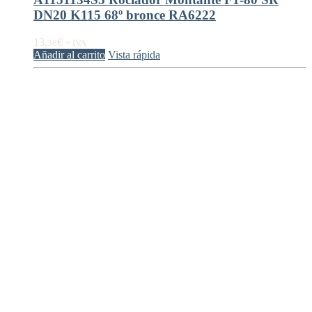
DN20 K115 68º bronce RA6222
13,
€
38
+ IVA
Añadir al carrito
Vista rápida