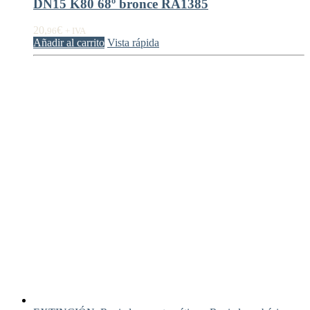
DN15 K80 68º bronce RA1385
20,
€
96
+ IVA
Añadir al carrito
Vista rápida