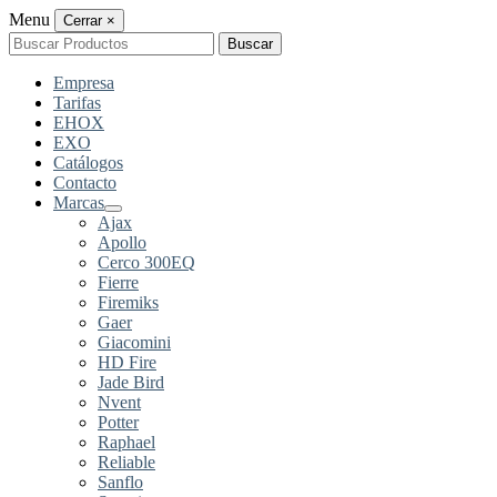
Menu
Cerrar
×
Buscar
Buscar
por:
Empresa
Tarifas
EHOX
EXO
Catálogos
Contacto
Marcas
Ajax
Apollo
Cerco 300EQ
Fierre
Firemiks
Gaer
Giacomini
HD Fire
Jade Bird
Nvent
Potter
Raphael
Reliable
Sanflo