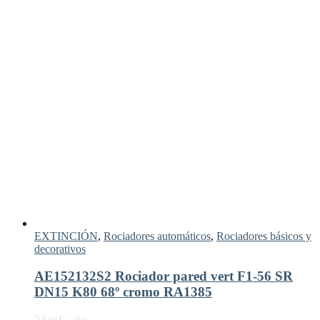
EXTINCIÓN
,
Rociadores automáticos
,
Rociadores básicos y
decorativos
AE152132S2 Rociador pared vert F1-56 SR
DN15 K80 68º cromo RA1385
24,
€