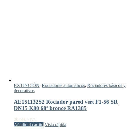
EXTINCIÓN
,
Rociadores automáticos
,
Rociadores básicos y
decorativos
AE151132S2 Rociador pared vert F1-56 SR
DN15 K80 68º bronce RA1385
20,
€
96
+ IVA
Añadir al carrito
Vista rápida