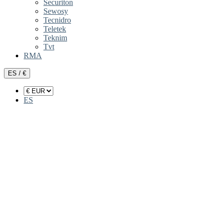
Securiton
Sewosy
Tecnidro
Teletek
Teknim
Tvt
RMA
ES / €
ES