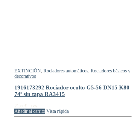
EXTINCIÓN
,
Rociadores automáticos
,
Rociadores básicos y
decorativos
1916173292 Rociador oculto G5-56 DN15 K80
74º sin tapa RA3415
21,
€
60
+ IVA
Añadir al carrito
Vista rápida