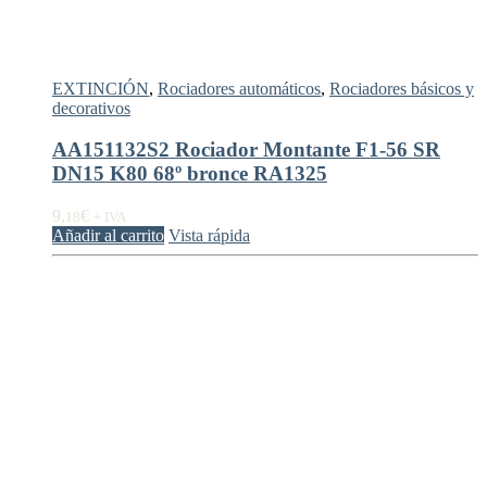
EXTINCIÓN
,
Rociadores automáticos
,
Rociadores básicos y
decorativos
AA151132S2 Rociador Montante F1-56 SR
DN15 K80 68º bronce RA1325
9,
€
18
+ IVA
Añadir al carrito
Vista rápida