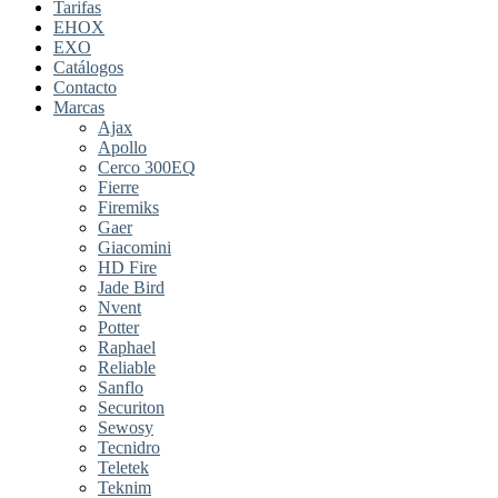
Tarifas
EHOX
EXO
Catálogos
Contacto
Marcas
Ajax
Apollo
Cerco 300EQ
Fierre
Firemiks
Gaer
Giacomini
HD Fire
Jade Bird
Nvent
Potter
Raphael
Reliable
Sanflo
Securiton
Sewosy
Tecnidro
Teletek
Teknim