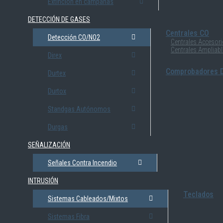
Extinción en campanas
DETECCIÓN DE GASES
Centrales CO
Detección CO/NO2
Centrales Accesor
Centrales Ampliab
Direx
Comprobadores D
Durtex
Durtox
Standgas Autónomos
Durgas
SEÑALIZACIÓN
Señales Contra Incendio
INTRUSIÓN
Teclados
Sistemas Cableados/Mixtos
Sistemas Fibra