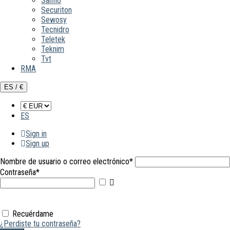
Sanflo
Securiton
Sewosy
Tecnidro
Teletek
Teknim
Tvt
RMA
ES / €
ES
Sign in
Sign up
Nombre de usuario o correo electrónico
*
Contraseña
*
Mostrar
contraseña
Recuérdame
¿Perdiste tu contraseña?