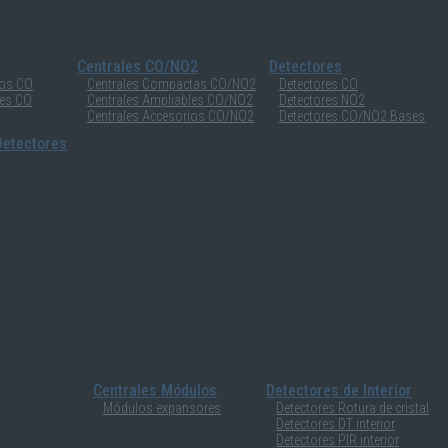
Centrales CO/NO2
Detectores
ios CO
Centrales Compactas CO/NO2
Detectores CO
les CO
Centrales Ampliables CO/NO2
Detectores NO2
Centrales Accesorios CO/NO2
Detectores CO/NO2 Bases
etectores
Centrales Módulos
Detectores de Interior
Módulos expansores
Detectores Rotura de cristal
Detectores DT interior
Detectores PIR interior