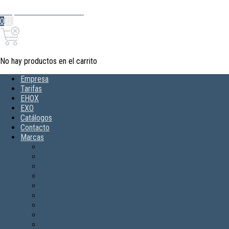
Mi Cuenta
Hola, Inicia sesión
0
0,00€
Carrito
No hay productos en el carrito
Empresa
Tarifas
EHOX
EXO
Catálogos
Contacto
Marcas
AJAX
APOLLO
CERCO 300EQ
FIERRE
FIREMIKS
GAER
GIACOMINI
HD FIRE
JADE BIRD