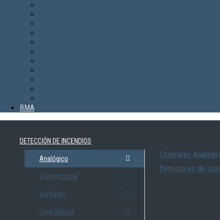
NVENT
POTTER
RAPHAEL
RELIABLE
SANFLO
SECURITON
SEWOSY
TECNIDRO
TELETEK
TEKNIM
TVT
RMA
DETECCIÓN DE INCENDIOS
Centrales Analógi
Analógico
Detectores de con
Convencional
Vía Radio
Serie Marina