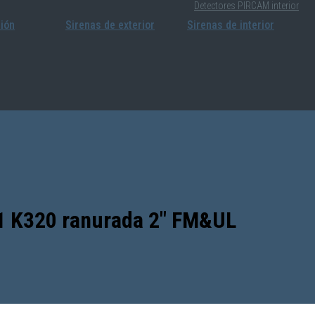
Detectores PIRCAM interior
sión
Sirenas de exterior
Sirenas de interior
1 K320 ranurada 2″ FM&UL