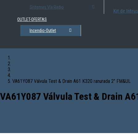
Sistemas Vía Radio
Kit de Intru
OUTLET-OFERTAS
Incendio-Outlet
Inicio
EXTINCIÓN
Puestos de Control
Válvulas Test&Drain
VA61Y087 Válvula Test & Drain A61 K320 ranurada 2″ FM&UL
VA61Y087 Válvula Test & Drain A6