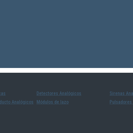
cas
Detectores Analógicos
Sirenas Ana
ducto Analógicos
Módulos de lazo
Pulsadores