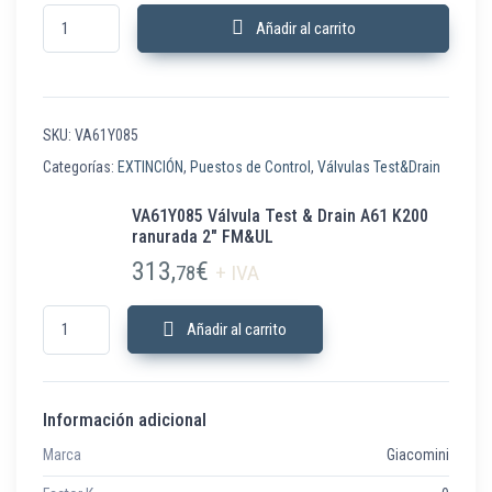
VA61Y085 Válvula Test & Drain A61 K200 ranurada 2" FM&UL cantidad
Añadir al carrito
SKU:
VA61Y085
Categorías:
EXTINCIÓN
,
Puestos de Control
,
Válvulas Test&Drain
VA61Y085 Válvula Test & Drain A61 K200
ranurada 2″ FM&UL
313,
€
78
+ IVA
VA61Y085 Válvula Test & Drain A61 K200 ranurada 2" FM&UL cantidad
Añadir al carrito
Información adicional
Marca
Giacomini