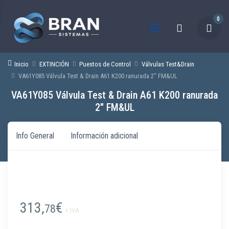
0
Inicio
EXTINCIÓN
Puestos de Control
Válvulas Test&Drain
VA61Y085 Válvula Test & Drain A61 K200 ranurada 2″ FM&UL
VA61Y085 Válvula Test & Drain A61 K200 ranurada
2″ FM&UL
Info General
Información adicional
313,
€
78
+ IVA