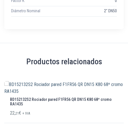
Factor K
0
Diámetro Nominal
2" DN50
Productos relacionados
BD152132S2 Rociador pared F1FR56 QR DN15 K80 68º cromo
RA1435
22,
€
21
+ IVA