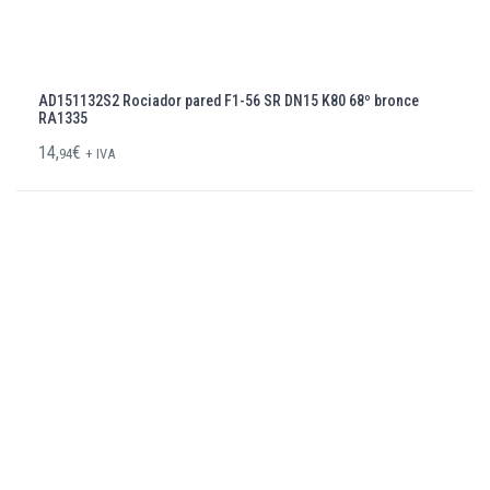
AD151132S2 Rociador pared F1-56 SR DN15 K80 68º bronce
RA1335
14,
€
94
+ IVA