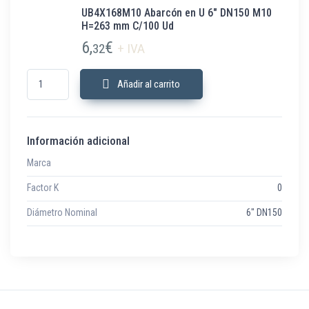
UB4X168M10 Abarcón en U 6″ DN150 M10
H=263 mm C/100 Ud
6,
€
32
+ IVA
UB4X168M10 Abarcón en U 6" DN150 M10 H=263 mm C/100 Ud cantidad
Añadir al carrito
Información adicional
Marca
Factor K
0
Diámetro Nominal
6" DN150