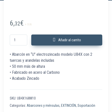
6,
€
32
+ IVA
UB4X168M10 Abarcón en U 6" DN150 M10 H=263 mm C/100 Ud cantidad
Añadir al carrito
• Abarcón en “U” electrozincado modelo UB4X con 2
tuercas y arandelas incluidas
• 50 mm más de altura
• Fabricado en acero al Carbono
• Acabado Zincado
SKU:
UB4X168M10
Categorías:
Abarcones y ménsulas
,
EXTINCIÓN
,
Soportación