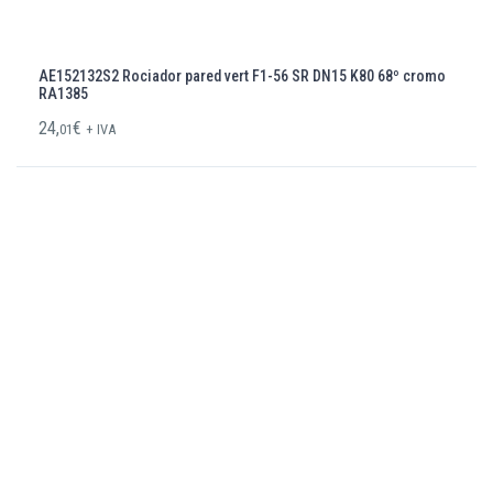
AE152132S2 Rociador pared vert F1-56 SR DN15 K80 68º cromo
RA1385
24,
€
01
+ IVA