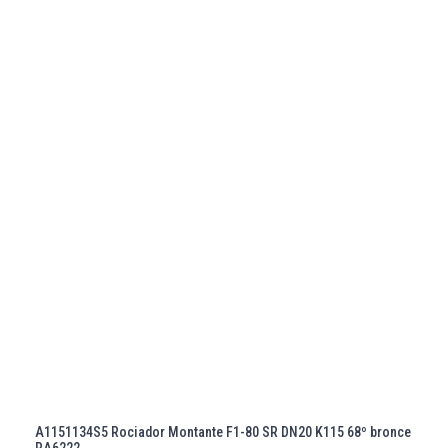
A1151134S5 Rociador Montante F1-80 SR DN20 K115 68º bronce
RA6222