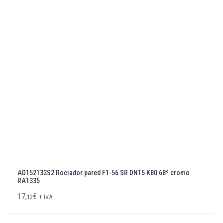
AD152132S2 Rociador pared F1-56 SR DN15 K80 68º cromo
RA1335
17,
€
12
+ IVA