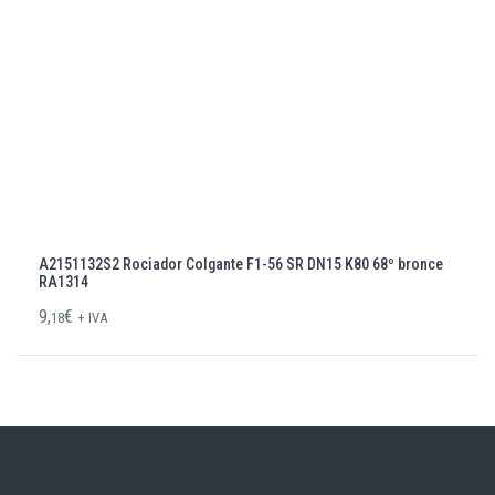
A2151132S2 Rociador Colgante F1-56 SR DN15 K80 68º bronce
RA1314
9,
€
18
+ IVA