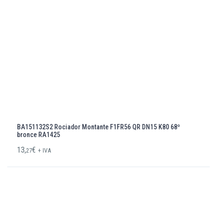
BA151132S2 Rociador Montante F1FR56 QR DN15 K80 68º
bronce RA1425
13,
€
27
+ IVA