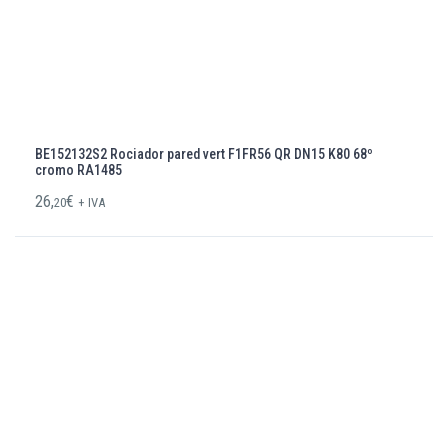
BE152132S2 Rociador pared vert F1FR56 QR DN15 K80 68º
cromo RA1485
26,
€
20
+ IVA