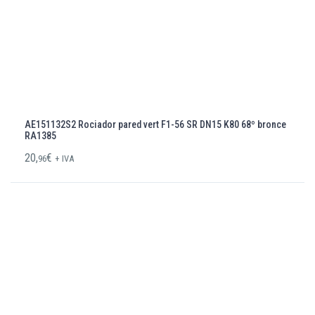
AE151132S2 Rociador pared vert F1-56 SR DN15 K80 68º bronce
RA1385
20,
€
96
+ IVA