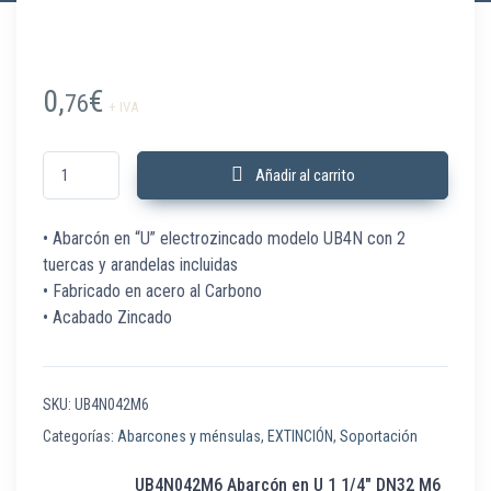
0,
€
76
+ IVA
UB4N042M6 Abarcón en U 1 1/4" DN32 M6 H=71 mm 1 Ud cantidad
Añadir al carrito
• Abarcón en “U” electrozincado modelo UB4N con 2
tuercas y arandelas incluidas
• Fabricado en acero al Carbono
• Acabado Zincado
SKU:
UB4N042M6
Categorías:
Abarcones y ménsulas
,
EXTINCIÓN
,
Soportación
UB4N042M6 Abarcón en U 1 1/4″ DN32 M6