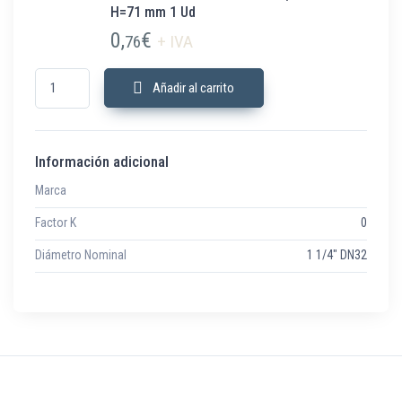
H=71 mm 1 Ud
0,
€
76
+ IVA
UB4N042M6 Abarcón en U 1 1/4" DN32 M6 H=71 mm 1 Ud cantidad
Añadir al carrito
Información adicional
Marca
Factor K
0
Diámetro Nominal
1 1/4" DN32