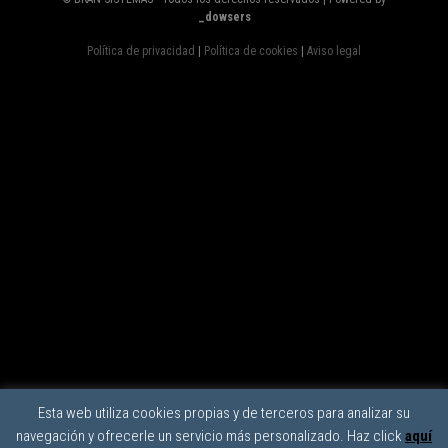
_dowsers
Política de privacidad
|
Política de cookies
|
Aviso legal
Esta web utiliza cookies propias y de terceros para analizar su
navegación y ofrecerle un servicio más personalizado. Haz click
aquí