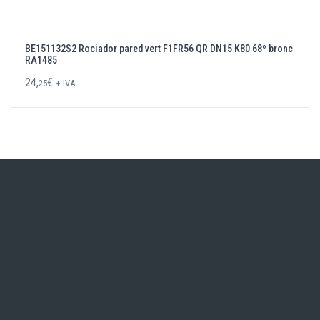
BE151132S2 Rociador pared vert F1FR56 QR DN15 K80 68º bronc
RA1485
24,
€
25
+ IVA