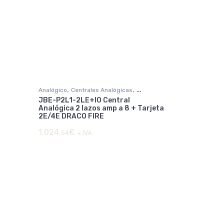
,
,
Analógico
Centrales Analógicas
JBE-P2L1-2LE+IO Central
DETECCIÓN DE INCENDIOS
Analógica 2 lazos amp a 8 + Tarjeta
2E/4E DRACO FIRE
1.024,
€
54
+ IVA