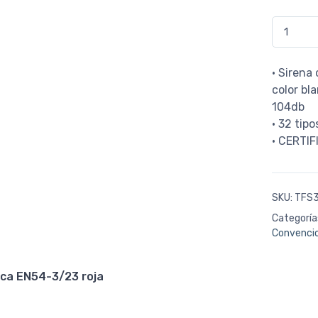
TFS3192R 
• Sirena
color bl
104db
• 32 tip
• CERTI
SKU:
TFS
Categoría
Convenci
ica EN54-3/23 roja