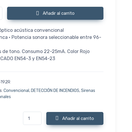
Sirena óptico acústica EN54-3/23 roja cantidad
Añadir al carrito
 óptico acústica convencional
anca • Potencia sonora seleccionable entre 96-
os de tono. Consumo 22-25mA. Color Rojo
FICADO EN54-3 y EN54-23
3192R
s:
Convencional
,
DETECCIÓN DE INCENDIOS
,
Sirenas
onales
TFS3192R Sirena óptico acústica EN54-3/23 roja cantid
Añadir al carrito