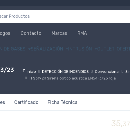
r por:
logos
Contacto
Marcas
RMA
N DE GASES
SEÑALIZACIÓN
INTRUSIÓN
OUTLET-OFER
-3/23
Inicio
DETECCIÓN DE INCENDIOS
Convencional
Si
TFS3192R Sirena óptico acústica EN54-3/23 roja
es
Certificado
Ficha Técnica
35,
37