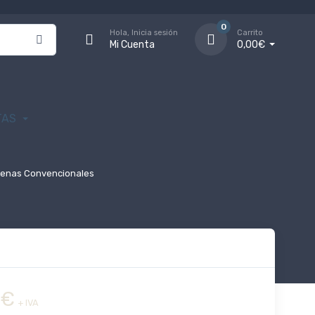
0
Hola, Inicia sesión
Carrito
Mi Cuenta
0,00€
TAS
renas Convencionales
€
+ IVA