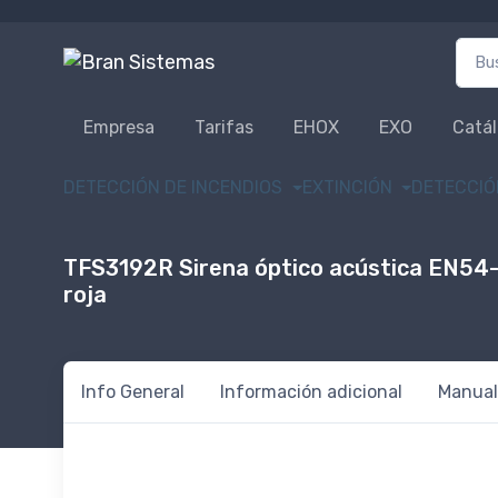
Busca
Empresa
Tarifas
EHOX
EXO
Catá
DETECCIÓN DE INCENDIOS
EXTINCIÓN
DETECCIÓ
TFS3192R Sirena óptico acústica EN54
roja
Info General
Información adicional
Manual