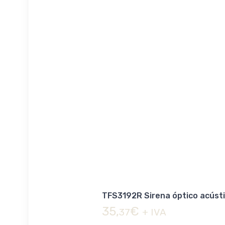
TFS3192R Sirena óptico acúst
35,
€
37
+ IVA