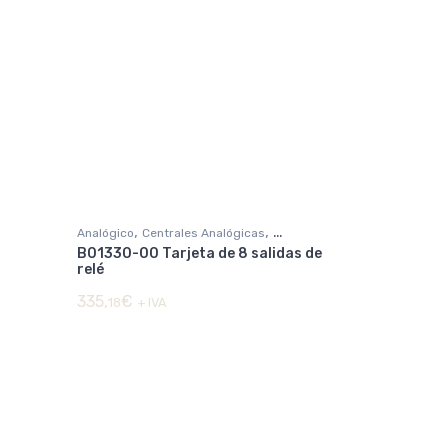
,
,
Analógico
Centrales Analógicas
B01330-00 Tarjeta de 8 salidas de
DETECCIÓN DE INCENDIOS
relé
335,
€
18
+ IVA