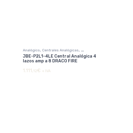
,
,
Analógico
Centrales Analógicas
JBE-P2L1-4LE Central Analógica 4
DETECCIÓN DE INCENDIOS
lazos amp a 8 DRACO FIRE
1.111,
€
12
+ IVA