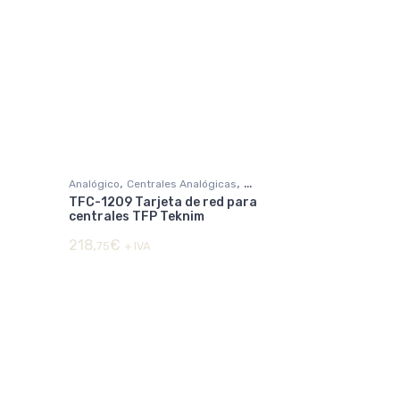
,
,
Analógico
Centrales Analógicas
TFC-1209 Tarjeta de red para
DETECCIÓN DE INCENDIOS
centrales TFP Teknim
218,
€
75
+ IVA