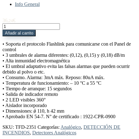
Info General
36,
€
24
TFD-
2351
Añadir al carrito
Detector
Óptico
• Soporta el protocolo Flashlink para comunicarse con el Panel de
analógico
control
con
• 3 umbrales de alarma diferentes: (0,12), (0,15) y (0,18) dB/m
aislador
• Alta inmunidad electromagnética
cantidad
• El umbral adaptativo evita las falsas alarmas que pueden ocurrir
debido al polvo o etc.
• Consumo. Alarma: 3mA máx. Reposo: 80uA máx.
• Temperatura de funcionamiento: – 10 °C a 55 °C
• Tiempo de arranque: 15 segundos
• Salida de indicador remoto
• 2 LED visibles 360°
• Aislador incorporado
• Dimensiones: ǿ 110, h 42 mm
• Aprobado EN 54-7. N° de certificado : 1922-CPR-0900
SKU:
TFD-2351
Categorías:
Analógico
,
DETECCIÓN DE
INCENDIOS
,
Detectores Analógicos