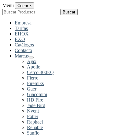
Menu
Cerrar
×
Buscar
Buscar
por:
Empresa
Tarifas
EHOX
EXO
Catálogos
Contacto
Marcas
Ajax
Apollo
Cerco 300EQ
Fierre
Firemiks
Gaer
Giacomini
HD Fire
Jade Bird
Nvent
Potter
Raphael
Reliable
Sanflo