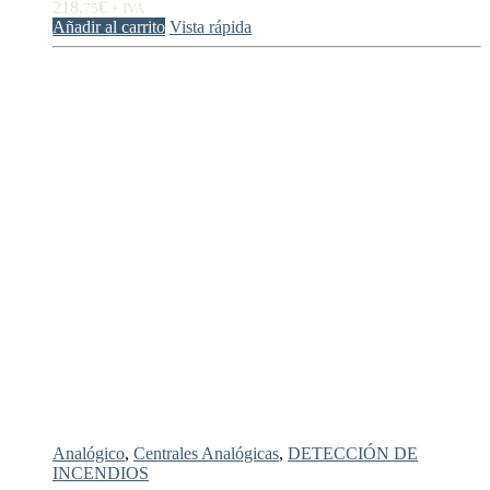
218,
€
75
+ IVA
Añadir al carrito
Vista rápida
Analógico
,
Centrales Analógicas
,
DETECCIÓN DE
INCENDIOS