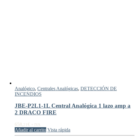
Analógico
,
Centrales Analógicas
,
DETECCIÓN DE
INCENDIOS
JBE-P2L1-1L Central Analógica 1 lazo amp a
2 DRACO FIRE
658,
€
21
+ IVA
Añadir al carrito
Vista rápida