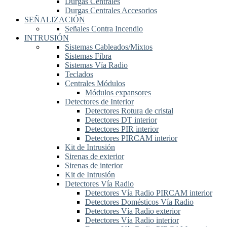
Durgas Centrales
Durgas Centrales Accesorios
SEÑALIZACIÓN
Señales Contra Incendio
INTRUSIÓN
Sistemas Cableados/Mixtos
Sistemas Fibra
Sistemas Vía Radio
Teclados
Centrales Módulos
Módulos expansores
Detectores de Interior
Detectores Rotura de cristal
Detectores DT interior
Detectores PIR interior
Detectores PIRCAM interior
Kit de Intrusión
Sirenas de exterior
Sirenas de interior
Kit de Intrusión
Detectores Vía Radio
Detectores Vía Radio PIRCAM interior
Detectores Domésticos Vía Radio
Detectores Vía Radio exterior
Detectores Vía Radio interior