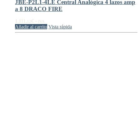
JBE-P2L1-4LE Central Analógica 4 lazos amp
a 8 DRACO FIRE
1.111,
€
12
+ IVA
Añadir al carrito
Vista rápida