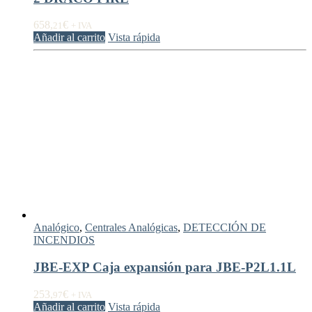
658,
€
21
+ IVA
Añadir al carrito
Vista rápida
Analógico
,
Centrales Analógicas
,
DETECCIÓN DE
INCENDIOS
JBE-EXP Caja expansión para JBE-P2L1.1L
253,
€
97
+ IVA
Añadir al carrito
Vista rápida