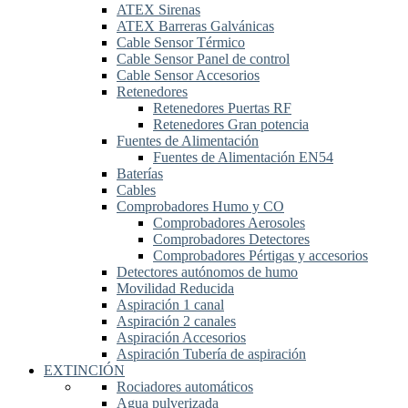
ATEX Sirenas
ATEX Barreras Galvánicas
Cable Sensor Térmico
Cable Sensor Panel de control
Cable Sensor Accesorios
Retenedores
Retenedores Puertas RF
Retenedores Gran potencia
Fuentes de Alimentación
Fuentes de Alimentación EN54
Baterías
Cables
Comprobadores Humo y CO
Comprobadores Aerosoles
Comprobadores Detectores
Comprobadores Pértigas y accesorios
Detectores autónomos de humo
Movilidad Reducida
Aspiración 1 canal
Aspiración 2 canales
Aspiración Accesorios
Aspiración Tubería de aspiración
EXTINCIÓN
Rociadores automáticos
Agua pulverizada