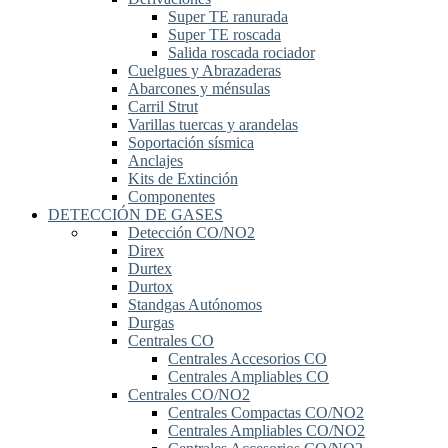
Super TE ranurada
Super TE roscada
Salida roscada rociador
Cuelgues y Abrazaderas
Abarcones y ménsulas
Carril Strut
Varillas tuercas y arandelas
Soportación sísmica
Anclajes
Kits de Extinción
Componentes
DETECCIÓN DE GASES
Detección CO/NO2
Direx
Durtex
Durtox
Standgas Autónomos
Durgas
Centrales CO
Centrales Accesorios CO
Centrales Ampliables CO
Centrales CO/NO2
Centrales Compactas CO/NO2
Centrales Ampliables CO/NO2