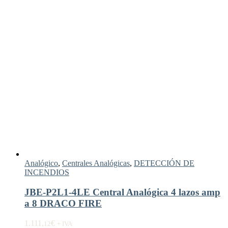
Analógico
,
Centrales Analógicas
,
DETECCIÓN DE
INCENDIOS
JBE-P2L1-4LE Central Analógica 4 lazos amp
a 8 DRACO FIRE
1.111,
€
12
+ IVA