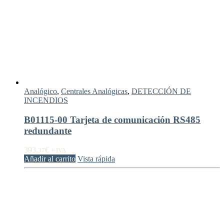
Analógico
,
Centrales Analógicas
,
DETECCIÓN DE
INCENDIOS
B01115-00 Tarjeta de comunicación RS485
redundante
393,
€
37
+ IVA
Añadir al carrito
Vista rápida