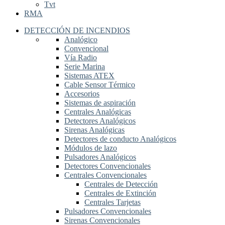
Tvt
RMA
DETECCIÓN DE INCENDIOS
Analógico
Convencional
Vía Radio
Serie Marina
Sistemas ATEX
Cable Sensor Térmico
Accesorios
Sistemas de aspiración
Centrales Analógicas
Detectores Analógicos
Sirenas Analógicas
Detectores de conducto Analógicos
Módulos de lazo
Pulsadores Analógicos
Detectores Convencionales
Centrales Convencionales
Centrales de Detección
Centrales de Extinción
Centrales Tarjetas
Pulsadores Convencionales
Sirenas Convencionales