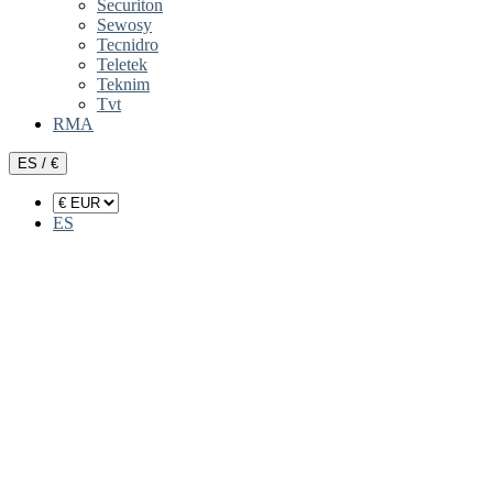
Securiton
Sewosy
Tecnidro
Teletek
Teknim
Tvt
RMA
ES / €
ES