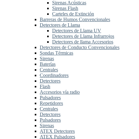
Sirenas Acústicas
Sirenas Flash
Carteles de Extinción
Barreras de Humos Convencionales
Detectores de Llama
Detectores de Llama UV
Detectores de Llama Infrarrojos
Detectores de llama Accesorios
Detectores de Conducto Convencionales
Sondas Térmicas
Sirenas
Baterías
Centrales
Coordinadores
Detectores
Flash
Accesorios vía radio
Pulsadores
Repetidores
Centrales
Detectores
Pulsadores
Sirenas
ATEX Detectores
ATEX Pulsadores