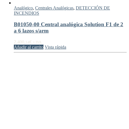
Analógico
,
Centrales Analógicas
,
DETECCIÓN DE
INCENDIOS
B01050-00 Central analógica Solution F1 de 2
a 6 lazos s/arm
2.400,
€
14
+ IVA
Añadir al carrito
Vista rápida