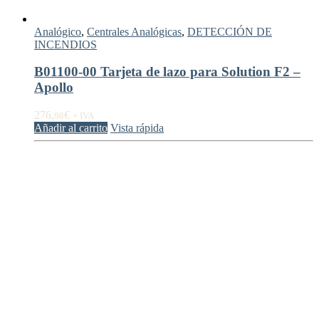
Analógico
,
Centrales Analógicas
,
DETECCIÓN DE
INCENDIOS
B01100-00 Tarjeta de lazo para Solution F2 –
Apollo
276,
€
98
+ IVA
Añadir al carrito
Vista rápida