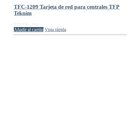
TFC-1209 Tarjeta de red para centrales TFP
Teknim
218,
€
75
+ IVA
Añadir al carrito
Vista rápida