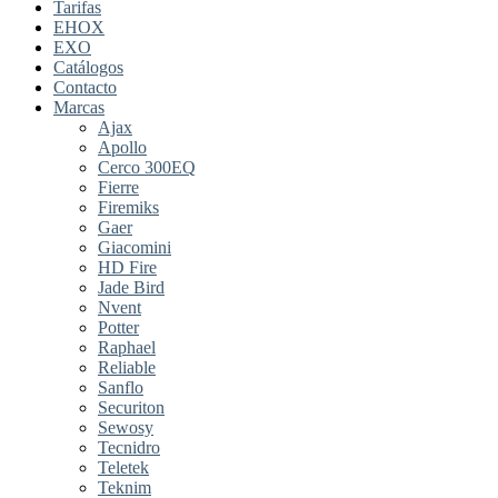
Tarifas
EHOX
EXO
Catálogos
Contacto
Marcas
Ajax
Apollo
Cerco 300EQ
Fierre
Firemiks
Gaer
Giacomini
HD Fire
Jade Bird
Nvent
Potter
Raphael
Reliable
Sanflo
Securiton
Sewosy
Tecnidro
Teletek
Teknim