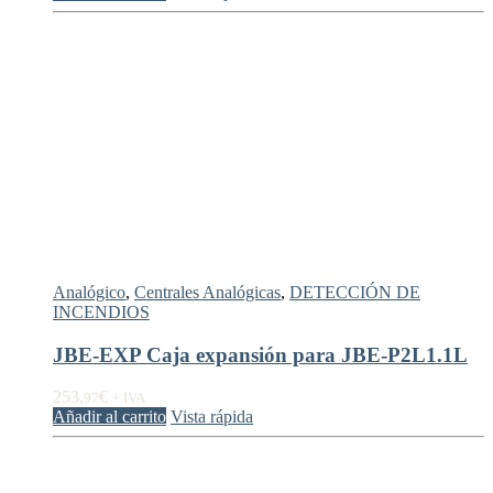
Analógico
,
Centrales Analógicas
,
DETECCIÓN DE
INCENDIOS
JBE-EXP Caja expansión para JBE-P2L1.1L
253,
€
97
+ IVA
Añadir al carrito
Vista rápida