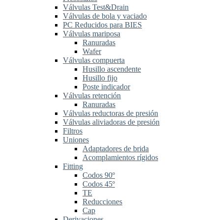
Válvulas Test&Drain
Válvulas de bola y vaciado
PC Reducidos para BIES
Válvulas mariposa
Ranuradas
Wafer
Válvulas compuerta
Husillo ascendente
Husillo fijo
Poste indicador
Válvulas retención
Ranuradas
Válvulas reductoras de presión
Válvulas aliviadoras de presión
Filtros
Uniones
Adaptadores de brida
Acomplamientos rígidos
Fitting
Codos 90º
Codos 45º
TE
Reducciones
Cap
Derivaciones