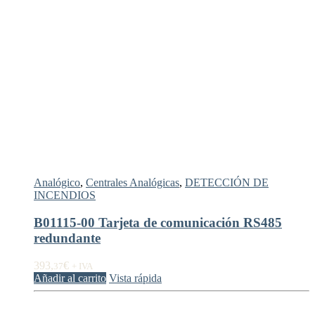
Analógico
,
Centrales Analógicas
,
DETECCIÓN DE
INCENDIOS
B01115-00 Tarjeta de comunicación RS485
redundante
393,
€
37
+ IVA
Añadir al carrito
Vista rápida