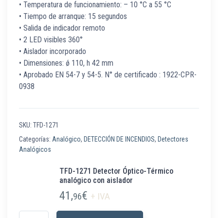
• Temperatura de funcionamiento: – 10 °C a 55 °C
• Tiempo de arranque: 15 segundos
• Salida de indicador remoto
• 2 LED visibles 360°
• Aislador incorporado
• Dimensiones: ǿ 110, h 42 mm
• Aprobado EN 54-7 y 54-5. N° de certificado : 1922-CPR-
0938
SKU:
TFD-1271
Categorías:
Analógico
,
DETECCIÓN DE INCENDIOS
,
Detectores
Analógicos
TFD-1271 Detector Óptico-Térmico
analógico con aislador
41,
€
96
+ IVA
TFD-1271 Detector Óptico-Térmico analógico con aislador cantidad