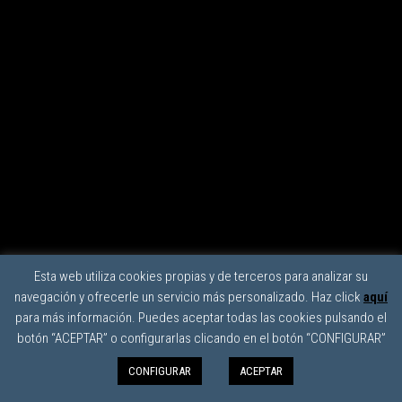
Esta web utiliza cookies propias y de terceros para analizar su
navegación y ofrecerle un servicio más personalizado. Haz click
aquí
para más información. Puedes aceptar todas las cookies pulsando el
botón “ACEPTAR” o configurarlas clicando en el botón “CONFIGURAR”
CONFIGURAR
ACEPTAR
0
Menu
0,00€