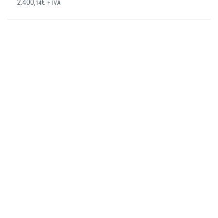
2.400,
€
14
+ IVA