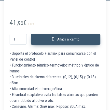
41,
€
96
+ IVA
TFD-1271 Detector Óptico-Térmico analógico con aislador cantidad
Añadir al carrito
• Soporta el protocolo Flashlink para comunicarse con el
Panel de control
• Funcionamiento térmico-termovelocimétrico y óptico de
humos
• 3 umbrales de alarma diferentes: (0,12), (0,15) y (0,18)
dB/m
• Alta inmunidad electromagnética
• El umbral adaptativo evita las falsas alarmas que pueden
ocurrir debido al polvo o etc.
• Consumo. Alarma: 3mA máx. Reposo: 80uA máx.