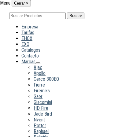
Menu
Cerrar
×
Buscar
Buscar
por:
Empresa
Tarifas
EHOX
EXO
Catálogos
Contacto
Marcas
Ajax
Apollo
Cerco 300EQ
Fierre
Firemiks
Gaer
Giacomini
HD Fire
Jade Bird
Nvent
Potter
Raphael