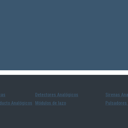
cas
Detectores Analógicos
Sirenas Ana
ducto Analógicos
Módulos de lazo
Pulsadores