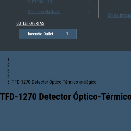
Sistemas Fibra
Sistemas Vía Radio
Kit de Intru
OUTLET-OFERTAS
Incendio-Outlet
Inicio
DETECCIÓN DE INCENDIOS
Analógico
Detectores Analógicos
TFD-1270 Detector Óptico-Térmico analógico
TFD-1270 Detector Óptico-Térmico