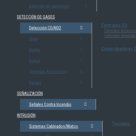
Extinción en campanas
DETECCIÓN DE GASES
Centrales CO
Detección CO/NO2
Centrales Accesor
Centrales Ampliab
Direx
Comprobadores D
Durtex
Durtox
Standgas Autónomos
Durgas
SEÑALIZACIÓN
Señales Contra Incendio
INTRUSIÓN
Teclados
Sistemas Cableados/Mixtos