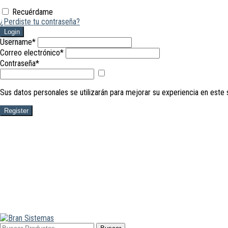
Recuérdame
¿Perdiste tu contraseña?
Login
Username
*
Correo electrónico
*
Contraseña
*
Mostrar
contraseña
Sus datos personales se utilizarán para mejorar su experiencia en este 
Register
Buscar