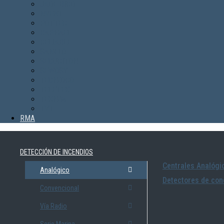
JADE BIRD
NVENT
POTTER
RAPHAEL
RELIABLE
SANFLO
SECURITON
SEWOSY
TECNIDRO
TELETEK
TEKNIM
TVT
RMA
DETECCIÓN DE INCENDIOS
Centrales Analógi
Analógico
Detectores de con
Convencional
Vía Radio