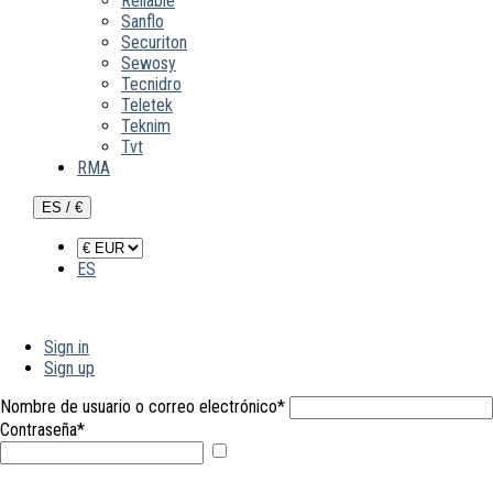
Reliable
Sanflo
Securiton
Sewosy
Tecnidro
Teletek
Teknim
Tvt
RMA
ES / €
ES
Sign in
Sign up
Nombre de usuario o correo electrónico
*
Contraseña
*
Mostrar
contraseña