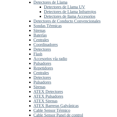
Detectores de Llama
Detectores de Llama UV
Detectores de Llama Infrarrojos
Detectores de llama Accesorios
Detectores de Conducto Convencionales
Sondas Térmicas
Sirenas
Baterías
Centrales
Coordinadores
Detectores
Flash
Accesorios vía radio
Pulsadores
Repetidores
Centrales
Detectores
Pulsadores
Sirenas
ATEX Detectores
ATEX Pulsadores
ATEX Sirenas
ATEX Barreras Galvánicas
Cable Sensor Térmico
Cable Sensor Panel de control