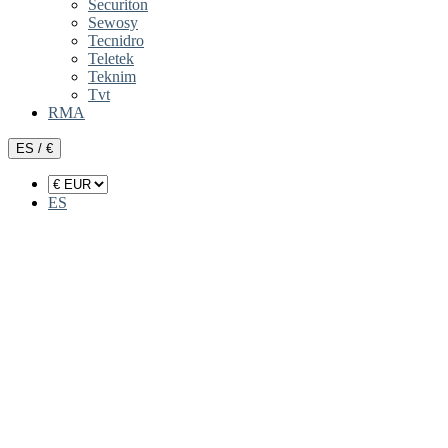
Securiton
Sewosy
Tecnidro
Teletek
Teknim
Tvt
RMA
ES / €
ES