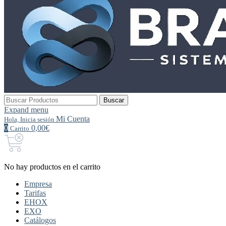
Buscar
Buscar
por:
Expand menu
Mi Cuenta
Hola, Inicia sesión
0
0,00€
Carrito
No hay productos en el carrito
Empresa
Tarifas
EHOX
EXO
Catálogos