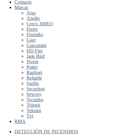
Contacto
Marcas
Ajax
Apollo
Cerco 300EQ
Fierre
Firemiks
Gaer
Giacomini
HD Fire
Jade Bird
Nvent
Potter
Raphael
Reliable
Sanflo
Securiton
Sewosy
Tecnidro
Teletek
Teknim
Tvt
RMA
DETECCIÓN DE INCENDIOS