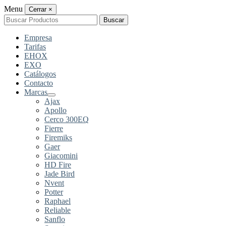
Menu
Cerrar
×
Buscar
Buscar
por:
Empresa
Tarifas
EHOX
EXO
Catálogos
Contacto
Marcas
Ajax
Apollo
Cerco 300EQ
Fierre
Firemiks
Gaer
Giacomini
HD Fire
Jade Bird
Nvent
Potter
Raphael
Reliable
Sanflo