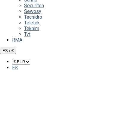
Securiton
Sewosy
Tecnidro
Teletek
Teknim
Tvt
RMA
ES / €
ES