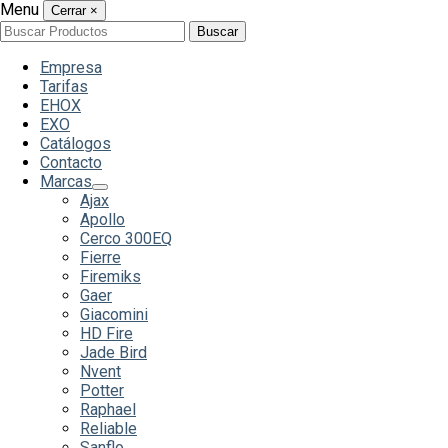
Menu
Cerrar
×
Buscar
Buscar
por:
Empresa
Tarifas
EHOX
EXO
Catálogos
Contacto
Marcas
Ajax
Apollo
Cerco 300EQ
Fierre
Firemiks
Gaer
Giacomini
HD Fire
Jade Bird
Nvent
Potter
Raphael
Reliable
Sanflo