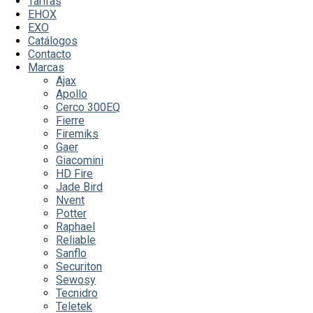
Tarifas
EHOX
EXO
Catálogos
Contacto
Marcas
Ajax
Apollo
Cerco 300EQ
Fierre
Firemiks
Gaer
Giacomini
HD Fire
Jade Bird
Nvent
Potter
Raphael
Reliable
Sanflo
Securiton
Sewosy
Tecnidro
Teletek