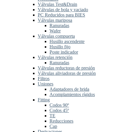
Válvulas Test&Drain
Válvulas de bola y vaciado
PC Reducidos para BIES
Válvulas mariposa
Ranuradas
Wafer
Válvulas compuerta
Husillo ascendente
Husillo fijo
Poste indicador
Válvulas retención
Ranuradas
Válvulas reductoras de presión
Válvulas aliviadoras de presión
Filtros
Uniones
Adaptadores de brida
Acomplamientos rígidos
Fitting
Codos 90º
Codos 45º
TE
Reducciones
Cap
Derivaciones