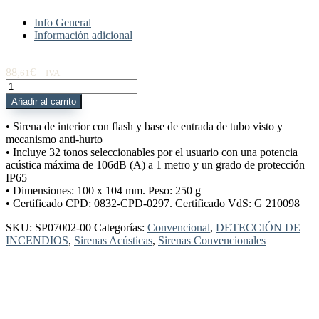
Info General
Información adicional
88,
€
61
+ IVA
SP07002-
00
Añadir al carrito
Sirena
IP65
• Sirena de interior con flash y base de entrada de tubo visto y
con
mecanismo anti-hurto
base
• Incluye 32 tonos seleccionables por el usuario con una potencia
alta
acústica máxima de 106dB (A) a 1 metro y un grado de protección
cantidad
IP65
• Dimensiones: 100 x 104 mm. Peso: 250 g
• Certificado CPD: 0832-CPD-0297. Certificado VdS: G 210098
SKU:
SP07002-00
Categorías:
Convencional
,
DETECCIÓN DE
INCENDIOS
,
Sirenas Acústicas
,
Sirenas Convencionales