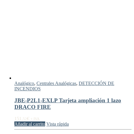
Analógico
,
Centrales Analógicas
,
DETECCIÓN DE
INCENDIOS
JBE-P2L1-EXLP Tarjeta ampliación 1 lazo
DRACO FIRE
151,
€
52
+ IVA
Añadir al carrito
Vista rápida