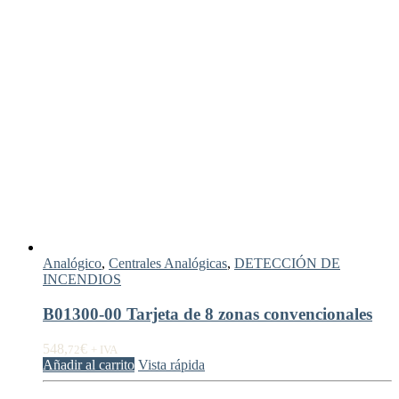
Analógico
,
Centrales Analógicas
,
DETECCIÓN DE
INCENDIOS
B01300-00 Tarjeta de 8 zonas convencionales
548,
€
72
+ IVA
Añadir al carrito
Vista rápida