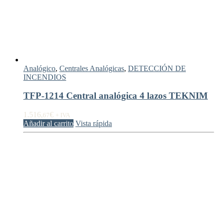
Analógico
,
Centrales Analógicas
,
DETECCIÓN DE
INCENDIOS
TFP-1214 Central analógica 4 lazos TEKNIM
1.516,
€
67
+ IVA
Añadir al carrito
Vista rápida