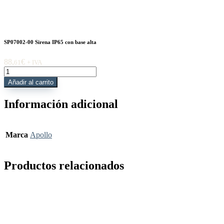
SP07002-00 Sirena IP65 con base alta
88,
€
61
+ IVA
SP07002-
00
Añadir al carrito
Sirena
IP65
Información adicional
con
base
alta
cantidad
Marca
Apollo
Productos relacionados