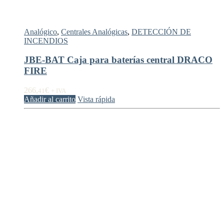
Analógico
,
Centrales Analógicas
,
DETECCIÓN DE
INCENDIOS
JBE-BAT Caja para baterías central DRACO
FIRE
266,
€
41
+ IVA
Añadir al carrito
Vista rápida