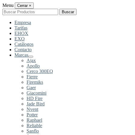
Menu
Cerrar
×
Buscar
Buscar
por:
Empresa
Tarifas
EHOX
EXO
Catálogos
Contacto
Marcas
Ajax
Apollo
Cerco 300EQ
Fierre
Firemiks
Gaer
Giacomini
HD Fire
Jade Bird
Nvent
Potter
Raphael
Reliable
Sanflo