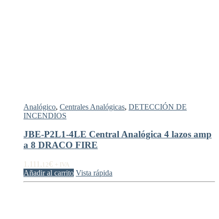
Analógico
,
Centrales Analógicas
,
DETECCIÓN DE
INCENDIOS
JBE-P2L1-4LE Central Analógica 4 lazos amp
a 8 DRACO FIRE
1.111,
€
12
+ IVA
Añadir al carrito
Vista rápida