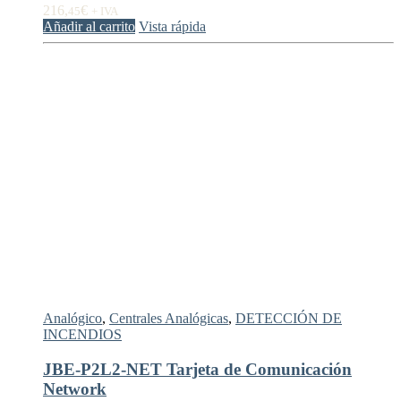
216,
€
45
+ IVA
Añadir al carrito
Vista rápida
Analógico
,
Centrales Analógicas
,
DETECCIÓN DE
INCENDIOS
JBE-P2L2-NET Tarjeta de Comunicación
Network