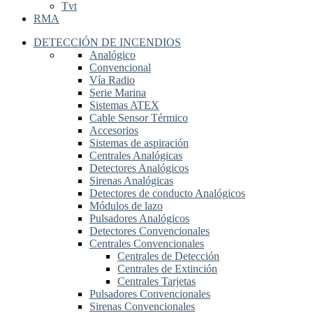
Tvt
RMA
DETECCIÓN DE INCENDIOS
Analógico
Convencional
Vía Radio
Serie Marina
Sistemas ATEX
Cable Sensor Térmico
Accesorios
Sistemas de aspiración
Centrales Analógicas
Detectores Analógicos
Sirenas Analógicas
Detectores de conducto Analógicos
Módulos de lazo
Pulsadores Analógicos
Detectores Convencionales
Centrales Convencionales
Centrales de Detección
Centrales de Extinción
Centrales Tarjetas
Pulsadores Convencionales
Sirenas Convencionales