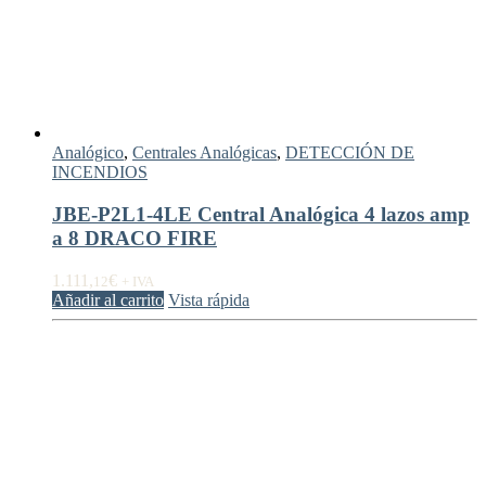
Analógico
,
Centrales Analógicas
,
DETECCIÓN DE
INCENDIOS
JBE-P2L1-4LE Central Analógica 4 lazos amp
a 8 DRACO FIRE
1.111,
€
12
+ IVA
Añadir al carrito
Vista rápida