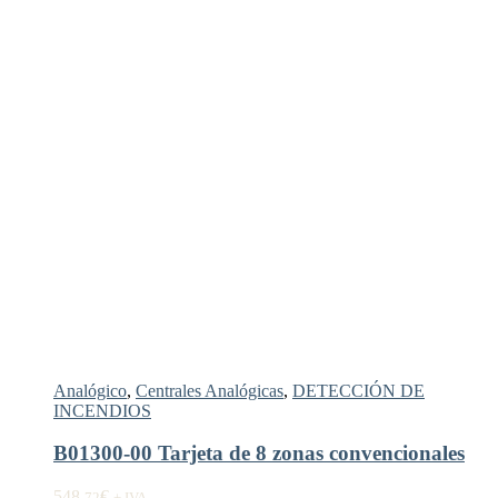
Analógico
,
Centrales Analógicas
,
DETECCIÓN DE
INCENDIOS
B01300-00 Tarjeta de 8 zonas convencionales
548,
€
72
+ IVA