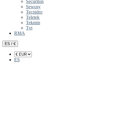
Securiton
Sewosy
Tecnidro
Teletek
Teknim
Tvt
RMA
ES / €
ES