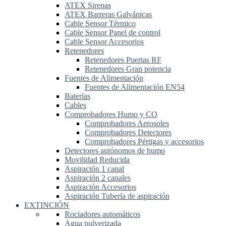
ATEX Sirenas
ATEX Barreras Galvánicas
Cable Sensor Térmico
Cable Sensor Panel de control
Cable Sensor Accesorios
Retenedores
Retenedores Puertas RF
Retenedores Gran potencia
Fuentes de Alimentación
Fuentes de Alimentación EN54
Baterías
Cables
Comprobadores Humo y CO
Comprobadores Aerosoles
Comprobadores Detectores
Comprobadores Pértigas y accesorios
Detectores autónomos de humo
Movilidad Reducida
Aspiración 1 canal
Aspiración 2 canales
Aspiración Accesorios
Aspiración Tubería de aspiración
EXTINCIÓN
Rociadores automáticos
Agua pulverizada