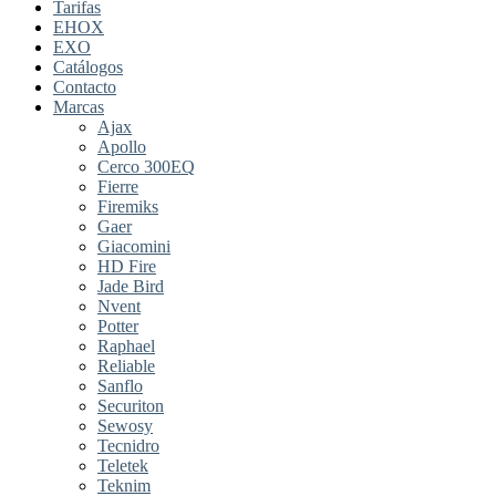
Tarifas
EHOX
EXO
Catálogos
Contacto
Marcas
Ajax
Apollo
Cerco 300EQ
Fierre
Firemiks
Gaer
Giacomini
HD Fire
Jade Bird
Nvent
Potter
Raphael
Reliable
Sanflo
Securiton
Sewosy
Tecnidro
Teletek
Teknim