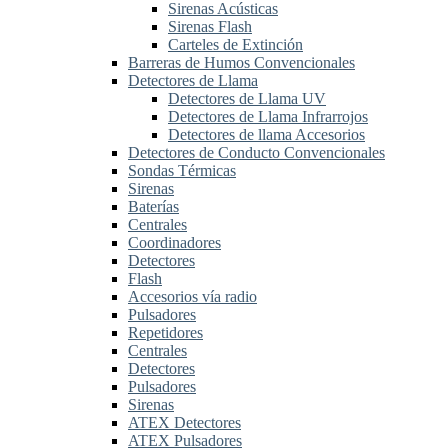
Sirenas Acústicas
Sirenas Flash
Carteles de Extinción
Barreras de Humos Convencionales
Detectores de Llama
Detectores de Llama UV
Detectores de Llama Infrarrojos
Detectores de llama Accesorios
Detectores de Conducto Convencionales
Sondas Térmicas
Sirenas
Baterías
Centrales
Coordinadores
Detectores
Flash
Accesorios vía radio
Pulsadores
Repetidores
Centrales
Detectores
Pulsadores
Sirenas
ATEX Detectores
ATEX Pulsadores