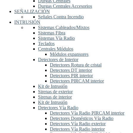
Durgas Centrales
Durgas Centrales Accesorios
SEÑALIZACIÓN
Señales Contra Incendio
INTRUSIÓN
Sistemas Cableados/Mixtos
Sistemas Fibra
Sistemas Vía Radio
Teclados
Centrales Módulos
Módulos expansores
Detectores de Interior
Detectores Rotura de cristal
Detectores DT interior
Detectores PIR interior
Detectores PIRCAM interior
Kit de Intrusión
Sirenas de exterior
Sirenas de interior
Kit de Intrusión
Detectores Vía Radio
Detectores Vía Radio PIRCAM interior
Detectores Domésticos Vía Radio
Detectores Vía Radio exterior
Detectores Vía Radio interior