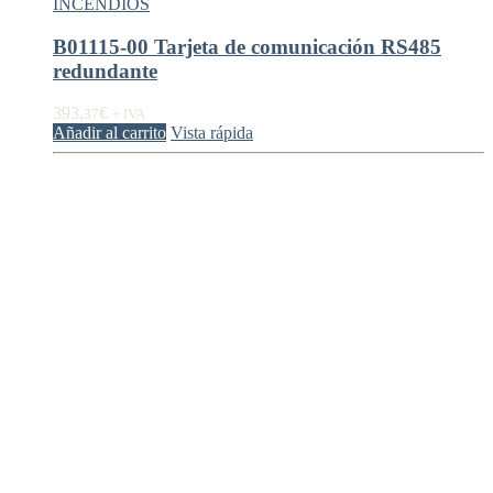
INCENDIOS
B01115-00 Tarjeta de comunicación RS485
redundante
393,
€
37
+ IVA
Añadir al carrito
Vista rápida