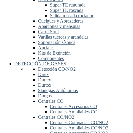
Super TE ranurada
Super TE roscada
Salida roscada rociador
Cuelgues y Abrazaderas
Abarcones y ménsulas
Carril Strut
Varillas tuercas y arandelas
Soportación sísmica
Anclajes
Kits de Extinción
Componentes
DETECCIÓN DE GASES
Detección CO/NO2
Direx
Durtex
Durtox
Standgas Autónomos
Durgas
Centrales CO
Centrales Accesorios CO
Centrales Ampliables CO
Centrales CO/NO2
Centrales Compactas CO/NO2
Centrales Ampliables CO/NO2