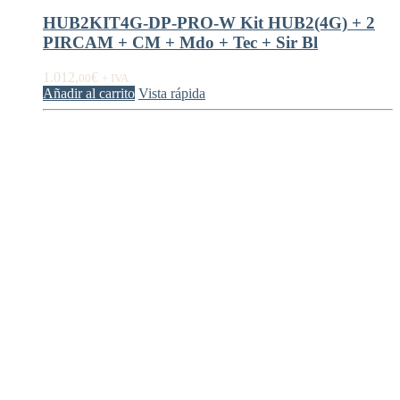
HUB2KIT4G-DP-PRO-W Kit HUB2(4G) + 2
PIRCAM + CM + Mdo + Tec + Sir Bl
1.012,
€
00
+ IVA
Añadir al carrito
Vista rápida