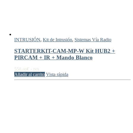
INTRUSIÓN
,
Kit de Intrusión
,
Sistemas Vía Radio
STARTERKIT-CAM-MP-W Kit HUB2 +
PIRCAM + IR + Mando Blanco
558,
€
00
+ IVA
Añadir al carrito
Vista rápida