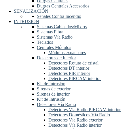
Durgas Centrales
Durgas Centrales Accesorios
SEÑALIZACIÓN
Señales Contra Incendio
INTRUSIÓN
Sistemas Cableados/Mixtos
Sistemas Fibra
Sistemas Vía Radio
Teclados
Centrales Módulos
Módulos expansores
Detectores de Interior
Detectores Rotura de cristal
Detectores DT interior
Detectores PIR interior
Detectores PIRCAM interior
Kit de Intrusión
Sirenas de exterior
Sirenas de interior
Kit de Intrusión
Detectores Vía Radio
Detectores Vía Radio PIRCAM interior
Detectores Domésticos Vía Radio
Detectores Vía Radio exterior
Detectores Vía Radio interior