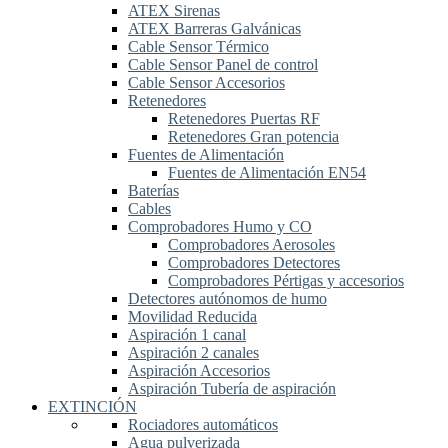
ATEX Sirenas
ATEX Barreras Galvánicas
Cable Sensor Térmico
Cable Sensor Panel de control
Cable Sensor Accesorios
Retenedores
Retenedores Puertas RF
Retenedores Gran potencia
Fuentes de Alimentación
Fuentes de Alimentación EN54
Baterías
Cables
Comprobadores Humo y CO
Comprobadores Aerosoles
Comprobadores Detectores
Comprobadores Pértigas y accesorios
Detectores autónomos de humo
Movilidad Reducida
Aspiración 1 canal
Aspiración 2 canales
Aspiración Accesorios
Aspiración Tubería de aspiración
EXTINCIÓN
Rociadores automáticos
Agua pulverizada