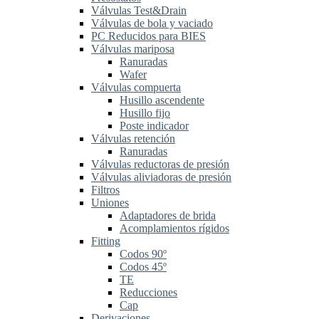
Válvulas Test&Drain
Válvulas de bola y vaciado
PC Reducidos para BIES
Válvulas mariposa
Ranuradas
Wafer
Válvulas compuerta
Husillo ascendente
Husillo fijo
Poste indicador
Válvulas retención
Ranuradas
Válvulas reductoras de presión
Válvulas aliviadoras de presión
Filtros
Uniones
Adaptadores de brida
Acomplamientos rígidos
Fitting
Codos 90º
Codos 45º
TE
Reducciones
Cap
Derivaciones