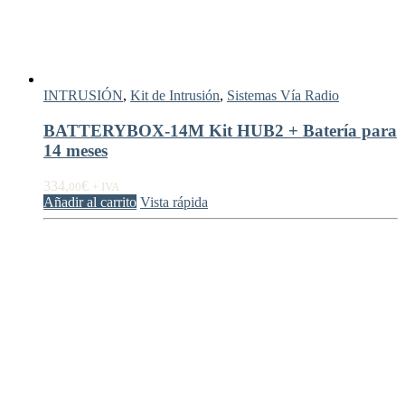
INTRUSIÓN
,
Kit de Intrusión
,
Sistemas Vía Radio
BATTERYBOX-14M Kit HUB2 + Batería para
14 meses
334,
€
00
+ IVA
Añadir al carrito
Vista rápida