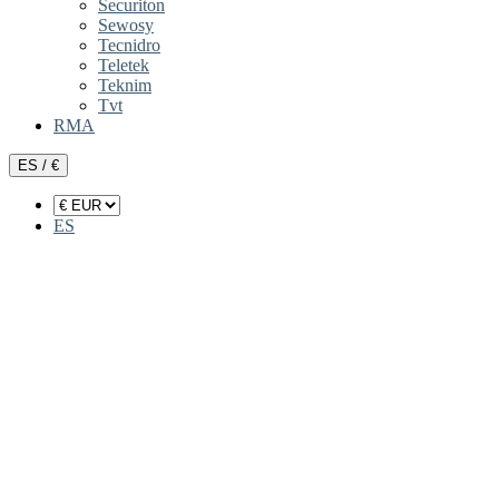
Securiton
Sewosy
Tecnidro
Teletek
Teknim
Tvt
RMA
ES / €
ES