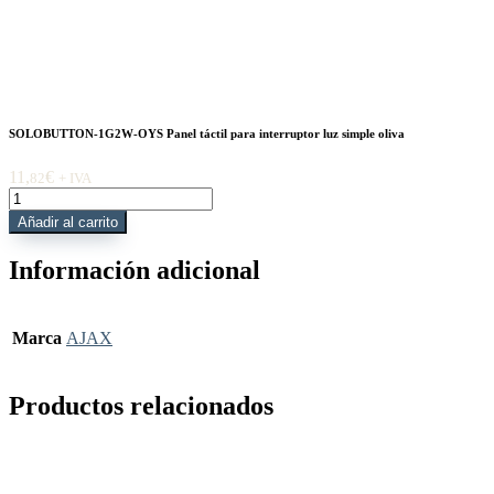
SOLOBUTTON-1G2W-OYS Panel táctil para interruptor luz simple oliva
11,
€
82
+ IVA
SOLOBUTTON-
1G2W-
Añadir al carrito
OYS
Panel
Información adicional
táctil
para
interruptor
luz
Marca
AJAX
simple
oliva
cantidad
Productos relacionados