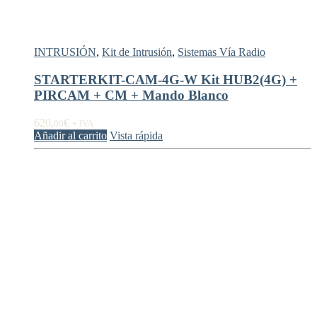
INTRUSIÓN
,
Kit de Intrusión
,
Sistemas Vía Radio
STARTERKIT-CAM-4G-W Kit HUB2(4G) +
PIRCAM + CM + Mando Blanco
620,
€
00
+ IVA
Añadir al carrito
Vista rápida