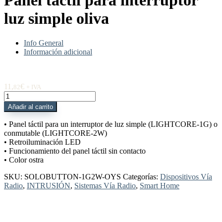
Panel táctil para interruptor
luz simple oliva
Info General
Información adicional
11,
€
82
+ IVA
SOLOBUTTON-
1G2W-
Añadir al carrito
OYS
Panel
• Panel táctil para un interruptor de luz simple (LIGHTCORE-1G) o
táctil
conmutable (LIGHTCORE-2W)
para
• Retroiluminación LED
interruptor
• Funcionamiento del panel táctil sin contacto
luz
• Color ostra
simple
oliva
SKU:
SOLOBUTTON-1G2W-OYS
Categorías:
Dispositivos Vía
cantidad
Radio
,
INTRUSIÓN
,
Sistemas Vía Radio
,
Smart Home