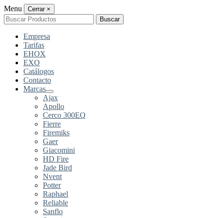
Menu
Cerrar
×
Buscar
Buscar
por:
Empresa
Tarifas
EHOX
EXO
Catálogos
Contacto
Marcas
Ajax
Apollo
Cerco 300EQ
Fierre
Firemiks
Gaer
Giacomini
HD Fire
Jade Bird
Nvent
Potter
Raphael
Reliable
Sanflo