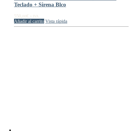
Teclado + Sirena Blco
550,
€
00
+ IVA
Añadir al carrito
Vista rápida