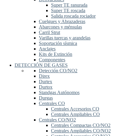
Super TE ranurada
Super TE roscada
Salida roscada rociador
Cuelgues y Abrazaderas
Abarcones y ménsulas
Carril Strut
Varillas tuercas y arandelas
Soportación sísmica
Anclajes
Kits de Extinción
Componentes
DETECCIÓN DE GASES
Detección CO/NO2
Direx
Durtex
Durtox
Standgas Autónomos
Durgas
Centrales CO
Centrales Accesorios CO
Centrales Ampliables CO
Centrales CO/NO2
Centrales Compactas CO/NO2
Centrales Ampliables CO/NO2