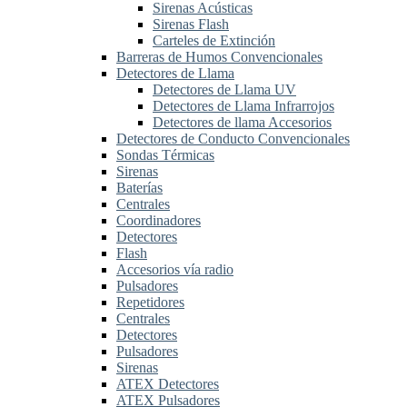
Sirenas Acústicas
Sirenas Flash
Carteles de Extinción
Barreras de Humos Convencionales
Detectores de Llama
Detectores de Llama UV
Detectores de Llama Infrarrojos
Detectores de llama Accesorios
Detectores de Conducto Convencionales
Sondas Térmicas
Sirenas
Baterías
Centrales
Coordinadores
Detectores
Flash
Accesorios vía radio
Pulsadores
Repetidores
Centrales
Detectores
Pulsadores
Sirenas
ATEX Detectores
ATEX Pulsadores