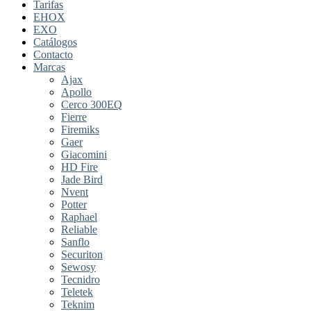
Tarifas
EHOX
EXO
Catálogos
Contacto
Marcas
Ajax
Apollo
Cerco 300EQ
Fierre
Firemiks
Gaer
Giacomini
HD Fire
Jade Bird
Nvent
Potter
Raphael
Reliable
Sanflo
Securiton
Sewosy
Tecnidro
Teletek
Teknim