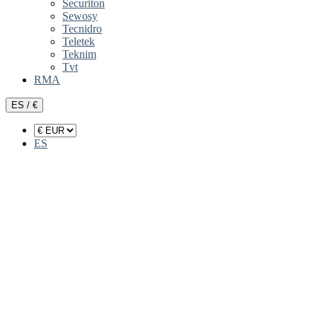
Securiton
Sewosy
Tecnidro
Teletek
Teknim
Tvt
RMA
ES / €
ES