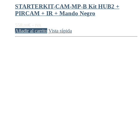
STARTERKIT-CAM-MP-B Kit HUB2 +
PIRCAM + IR + Mando Negro
558,
€
00
+ IVA
Añadir al carrito
Vista rápida