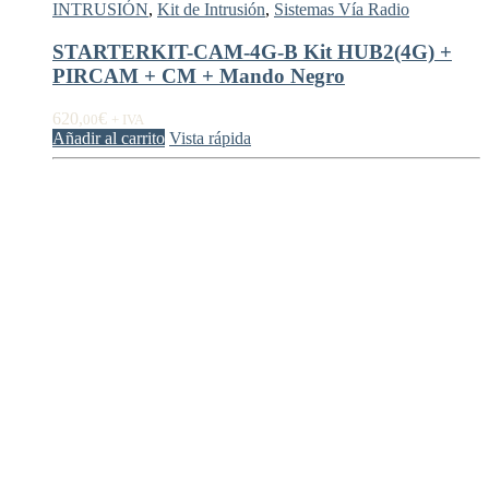
INTRUSIÓN
,
Kit de Intrusión
,
Sistemas Vía Radio
STARTERKIT-CAM-4G-B Kit HUB2(4G) +
PIRCAM + CM + Mando Negro
620,
€
00
+ IVA
Añadir al carrito
Vista rápida