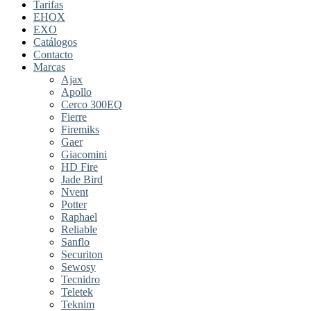
Tarifas
EHOX
EXO
Catálogos
Contacto
Marcas
Ajax
Apollo
Cerco 300EQ
Fierre
Firemiks
Gaer
Giacomini
HD Fire
Jade Bird
Nvent
Potter
Raphael
Reliable
Sanflo
Securiton
Sewosy
Tecnidro
Teletek
Teknim