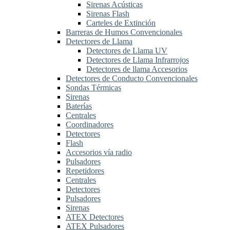
Sirenas Acústicas
Sirenas Flash
Carteles de Extinción
Barreras de Humos Convencionales
Detectores de Llama
Detectores de Llama UV
Detectores de Llama Infrarrojos
Detectores de llama Accesorios
Detectores de Conducto Convencionales
Sondas Térmicas
Sirenas
Baterías
Centrales
Coordinadores
Detectores
Flash
Accesorios vía radio
Pulsadores
Repetidores
Centrales
Detectores
Pulsadores
Sirenas
ATEX Detectores
ATEX Pulsadores