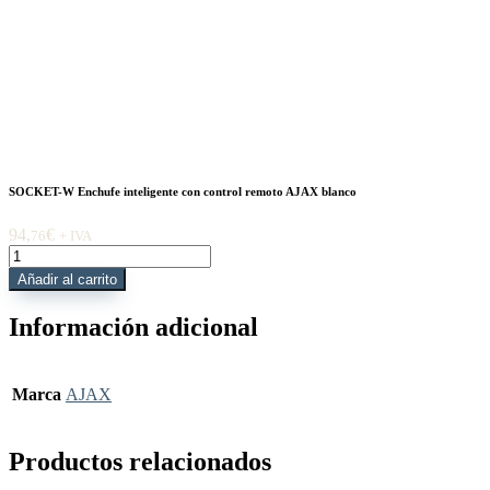
SOCKET-W Enchufe inteligente con control remoto AJAX blanco
94,
€
76
+ IVA
SOCKET-
W
Añadir al carrito
Enchufe
inteligente
Información adicional
con
control
remoto
AJAX
Marca
AJAX
blanco
cantidad
Productos relacionados