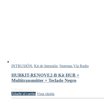
INTRUSIÓN
,
Kit de Intrusión
,
Sistemas Vía Radio
HUBKIT-RENOVE2-B Kit HUB +
Multitransmitter + Teclado Negro
520,
€
00
+ IVA
Añadir al carrito
Vista rápida