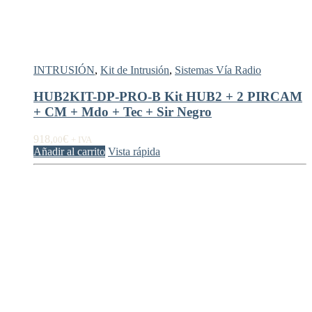
INTRUSIÓN
,
Kit de Intrusión
,
Sistemas Vía Radio
HUB2KIT-DP-PRO-B Kit HUB2 + 2 PIRCAM
+ CM + Mdo + Tec + Sir Negro
918,
€
00
+ IVA
Añadir al carrito
Vista rápida