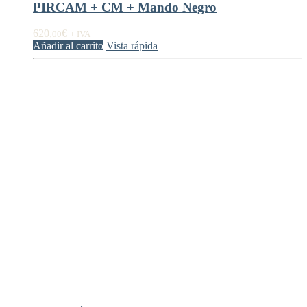
PIRCAM + CM + Mando Negro
620,
€
00
+ IVA
Añadir al carrito
Vista rápida