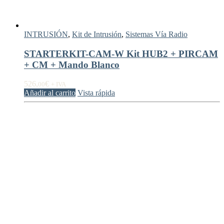
INTRUSIÓN
,
Kit de Intrusión
,
Sistemas Vía Radio
STARTERKIT-CAM-W Kit HUB2 + PIRCAM
+ CM + Mando Blanco
526,
€
00
+ IVA
Añadir al carrito
Vista rápida