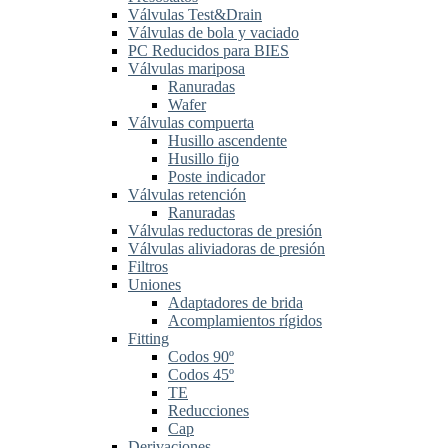
Válvulas Test&Drain
Válvulas de bola y vaciado
PC Reducidos para BIES
Válvulas mariposa
Ranuradas
Wafer
Válvulas compuerta
Husillo ascendente
Husillo fijo
Poste indicador
Válvulas retención
Ranuradas
Válvulas reductoras de presión
Válvulas aliviadoras de presión
Filtros
Uniones
Adaptadores de brida
Acomplamientos rígidos
Fitting
Codos 90º
Codos 45º
TE
Reducciones
Cap
Derivaciones