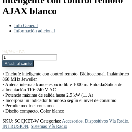
inteligente con control remoto
AJAX blanco
Info General
Información adicional
94,
€
76
+ IVA
SOCKET-
W
Añadir al carrito
Enchufe
inteligente
• Enchufe inteligente con control remoto. Bidireccional. Inalámbrico
con
868 MHz Jeweller
control
• Antena interna alcance espacio libre 1000 m. Entrada/Salida de
remoto
alimentación 110~240 V AC
AJAX
• Potencia máxima de salida hasta 2.5 kW (11 A)
blanco
• Incorpora un indicador luminoso según el nivel de consumo
cantidad
• Permite medir el consumo
• Diseño compacto. Color blanco
SKU:
SOCKET-W
Categorías:
Accesorios
,
Dispositivos Vía Radio
,
INTRUSIÓN
,
Sistemas Vía Radio