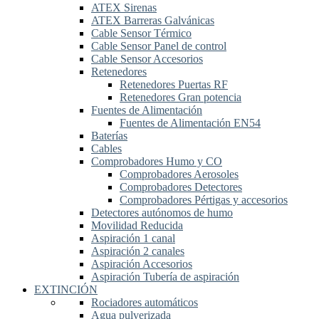
ATEX Sirenas
ATEX Barreras Galvánicas
Cable Sensor Térmico
Cable Sensor Panel de control
Cable Sensor Accesorios
Retenedores
Retenedores Puertas RF
Retenedores Gran potencia
Fuentes de Alimentación
Fuentes de Alimentación EN54
Baterías
Cables
Comprobadores Humo y CO
Comprobadores Aerosoles
Comprobadores Detectores
Comprobadores Pértigas y accesorios
Detectores autónomos de humo
Movilidad Reducida
Aspiración 1 canal
Aspiración 2 canales
Aspiración Accesorios
Aspiración Tubería de aspiración
EXTINCIÓN
Rociadores automáticos
Agua pulverizada