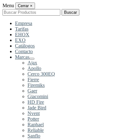
Menu
Cerrar
×
Buscar
Buscar
por:
Empresa
Tarifas
EHOX
EXO
Catálogos
Contacto
Marcas
Ajax
Apollo
Cerco 300EQ
Fierre
Firemiks
Gaer
Giacomini
HD Fire
Jade Bird
Nvent
Potter
Raphael
Reliable
Sanflo