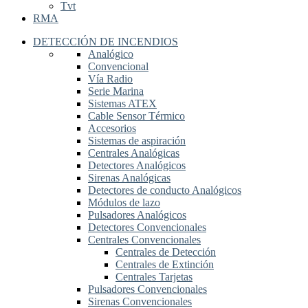
Tvt
RMA
DETECCIÓN DE INCENDIOS
Analógico
Convencional
Vía Radio
Serie Marina
Sistemas ATEX
Cable Sensor Térmico
Accesorios
Sistemas de aspiración
Centrales Analógicas
Detectores Analógicos
Sirenas Analógicas
Detectores de conducto Analógicos
Módulos de lazo
Pulsadores Analógicos
Detectores Convencionales
Centrales Convencionales
Centrales de Detección
Centrales de Extinción
Centrales Tarjetas
Pulsadores Convencionales
Sirenas Convencionales