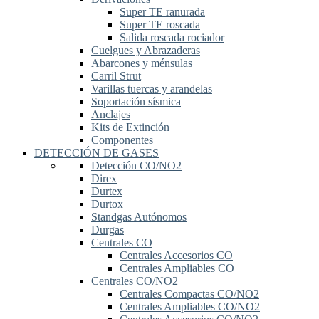
Super TE ranurada
Super TE roscada
Salida roscada rociador
Cuelgues y Abrazaderas
Abarcones y ménsulas
Carril Strut
Varillas tuercas y arandelas
Soportación sísmica
Anclajes
Kits de Extinción
Componentes
DETECCIÓN DE GASES
Detección CO/NO2
Direx
Durtex
Durtox
Standgas Autónomos
Durgas
Centrales CO
Centrales Accesorios CO
Centrales Ampliables CO
Centrales CO/NO2
Centrales Compactas CO/NO2
Centrales Ampliables CO/NO2