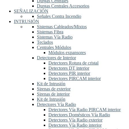
Durgas Centrales
Durgas Centrales Accesorios
SEÑALIZACIÓN
Señales Contra Incendio
INTRUSIÓN
Sistemas Cableados/Mixtos
Sistemas Fibra
Sistemas Vía Radio
Teclados
Centrales Módulos
Módulos expansores
Detectores de Interior
Detectores Rotura de cristal
Detectores DT interior
Detectores PIR interior
Detectores PIRCAM interior
Kit de Intrusión
Sirenas de exterior
Sirenas de interior
Kit de Intrusión
Detectores Vía Radio
Detectores Vía Radio PIRCAM interior
Detectores Domésticos Vía Radio
Detectores Vía Radio exterior
Detectores Vía Radio interior