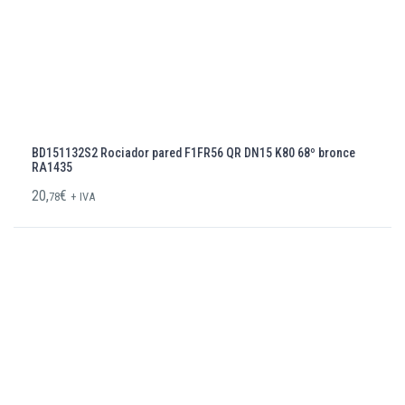
BD151132S2 Rociador pared F1FR56 QR DN15 K80 68º bronce
RA1435
20,
€
78
+ IVA