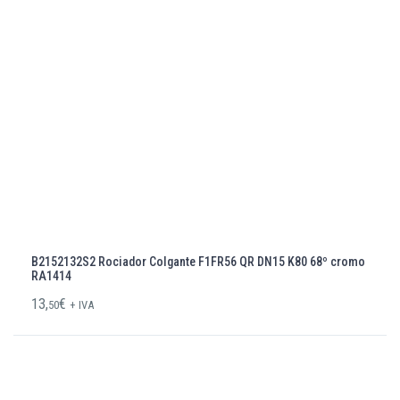
B2152132S2 Rociador Colgante F1FR56 QR DN15 K80 68º cromo
RA1414
13,
€
50
+ IVA