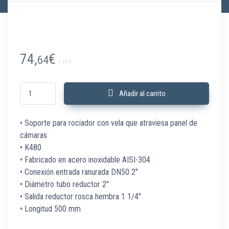
74,
€
64
+ IVA
RG-2-1.25S304-500 Vela roc panel sandwich 500 mm A304 RAN a 1 1/4"
Añadir al carrito
• Soporte para rociador con vela que atraviesa panel de
cámaras
• K480
• Fabricado en acero inoxidable AISI-304
• Conexión entrada ranurada DN50 2″
• Diámetro tubo reductor 2″
• Salida reductor rosca hembra 1 1/4″
• Longitud 500 mm