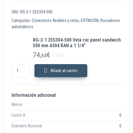
SKU:
RG-2-1.25S304-500
Categorías:
Conectores flexibles y velas
,
EXTINCIÓN
,
Rociadores
automáticos
RG-2-1.25S304-500 Vela roc panel sandwich
500 mm A304 RAN a 1 1/4″
74,
€
64
+ IVA
RG-2-1.25S304-500 Vela roc panel sandwich 500 mm A304 RAN a 1 1/4"
Añadir al carrito
Información adicional
Marca
Factor K
0
Diámetro Nominal
0