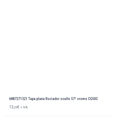
6887271321 Tapa plana Rociador oculto 57º cromo CG50C
13,
€
20
+ IVA