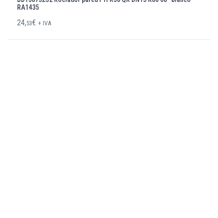
RA1435
24,
€
53
+ IVA