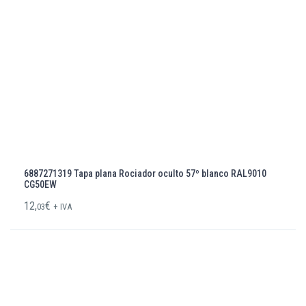
6887271319 Tapa plana Rociador oculto 57º blanco RAL9010
CG50EW
12,
€
03
+ IVA