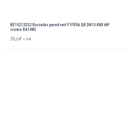
BE152132S2 Rociador pared vert F1FR56 QR DN15 K80 68º
cromo RA1485
26,
€
20
+ IVA