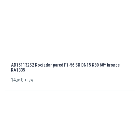
AD151132S2 Rociador pared F1-56 SR DN15 K80 68º bronce
RA1335
14,
€
94
+ IVA