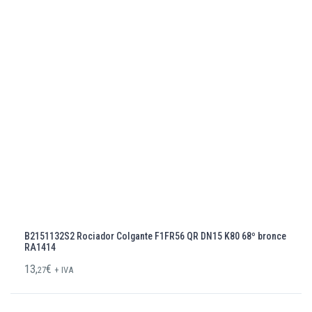
B2151132S2 Rociador Colgante F1FR56 QR DN15 K80 68º bronce
RA1414
13,
€
27
+ IVA