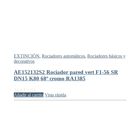
EXTINCIÓN
,
Rociadores automáticos
,
Rociadores básicos y
decorativos
AE152132S2 Rociador pared vert F1-56 SR
DN15 K80 68º cromo RA1385
24,
€
01
+ IVA
Añadir al carrito
Vista rápida