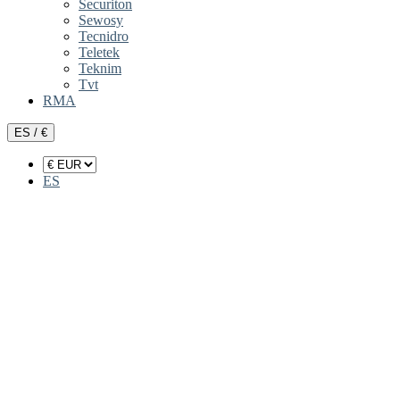
Securiton
Sewosy
Tecnidro
Teletek
Teknim
Tvt
RMA
ES / €
ES