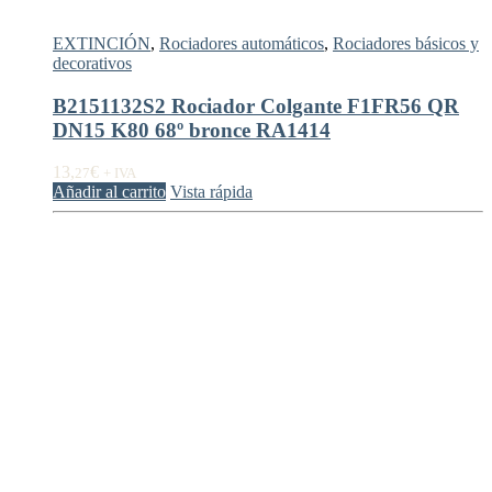
EXTINCIÓN
,
Rociadores automáticos
,
Rociadores básicos y
decorativos
B2151132S2 Rociador Colgante F1FR56 QR
DN15 K80 68º bronce RA1414
13,
€
27
+ IVA
Añadir al carrito
Vista rápida