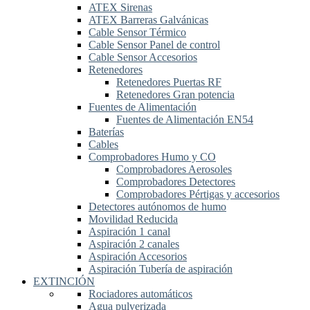
ATEX Sirenas
ATEX Barreras Galvánicas
Cable Sensor Térmico
Cable Sensor Panel de control
Cable Sensor Accesorios
Retenedores
Retenedores Puertas RF
Retenedores Gran potencia
Fuentes de Alimentación
Fuentes de Alimentación EN54
Baterías
Cables
Comprobadores Humo y CO
Comprobadores Aerosoles
Comprobadores Detectores
Comprobadores Pértigas y accesorios
Detectores autónomos de humo
Movilidad Reducida
Aspiración 1 canal
Aspiración 2 canales
Aspiración Accesorios
Aspiración Tubería de aspiración
EXTINCIÓN
Rociadores automáticos
Agua pulverizada