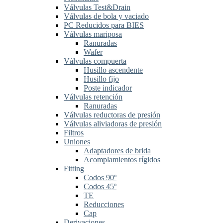
Válvulas Test&Drain
Válvulas de bola y vaciado
PC Reducidos para BIES
Válvulas mariposa
Ranuradas
Wafer
Válvulas compuerta
Husillo ascendente
Husillo fijo
Poste indicador
Válvulas retención
Ranuradas
Válvulas reductoras de presión
Válvulas aliviadoras de presión
Filtros
Uniones
Adaptadores de brida
Acomplamientos rígidos
Fitting
Codos 90º
Codos 45º
TE
Reducciones
Cap
Derivaciones