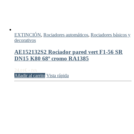
EXTINCIÓN
,
Rociadores automáticos
,
Rociadores básicos y
decorativos
AE152132S2 Rociador pared vert F1-56 SR
DN15 K80 68º cromo RA1385
24,
€
01
+ IVA
Añadir al carrito
Vista rápida