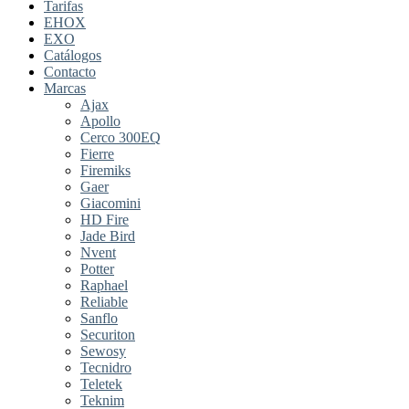
Tarifas
EHOX
EXO
Catálogos
Contacto
Marcas
Ajax
Apollo
Cerco 300EQ
Fierre
Firemiks
Gaer
Giacomini
HD Fire
Jade Bird
Nvent
Potter
Raphael
Reliable
Sanflo
Securiton
Sewosy
Tecnidro
Teletek
Teknim