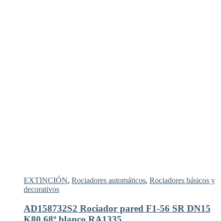
EXTINCIÓN
,
Rociadores automáticos
,
Rociadores básicos y
decorativos
AD158732S2 Rociador pared F1-56 SR DN15
K80 68º blanco RA1335