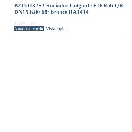
B2151132S2 Rociador Colgante F1FR56 QR
DN15 K80 68º bronce RA1414
13,
€
27
+ IVA
Añadir al carrito
Vista rápida