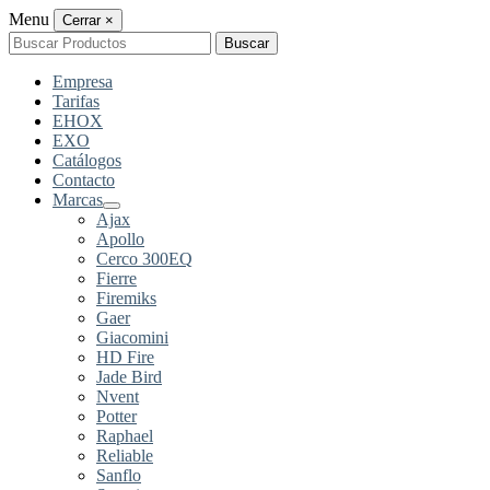
Menu
Cerrar
×
Buscar
Buscar
por:
Empresa
Tarifas
EHOX
EXO
Catálogos
Contacto
Marcas
Ajax
Apollo
Cerco 300EQ
Fierre
Firemiks
Gaer
Giacomini
HD Fire
Jade Bird
Nvent
Potter
Raphael
Reliable
Sanflo