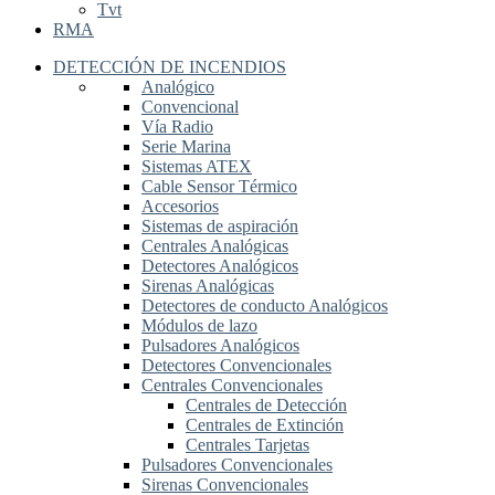
Tvt
RMA
DETECCIÓN DE INCENDIOS
Analógico
Convencional
Vía Radio
Serie Marina
Sistemas ATEX
Cable Sensor Térmico
Accesorios
Sistemas de aspiración
Centrales Analógicas
Detectores Analógicos
Sirenas Analógicas
Detectores de conducto Analógicos
Módulos de lazo
Pulsadores Analógicos
Detectores Convencionales
Centrales Convencionales
Centrales de Detección
Centrales de Extinción
Centrales Tarjetas
Pulsadores Convencionales
Sirenas Convencionales