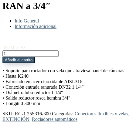
RAN a 3/4″
Info General
Información adicional
53,
€
81
+ IVA
RG-
1.25S316-
Añadir al carrito
300
Vela
• Soporte para rociador con vela que atraviesa panel de cámaras
roc
• Hasta K240
panel
• Fabricado en acero inoxidable AISI-316
sandwich
• Conexión entrada ranurada DN32 1 1/4″
300
• Diámetro tubo reductor 1 1/4″
mm
• Salida reductor rosca hembra 3/4″
A316
• Longitud 300 mm
RAN
a
SKU:
RG-1.25S316-300
Categorías:
Conectores flexibles y velas
,
3/4"
EXTINCIÓN
,
Rociadores automáticos
cantidad