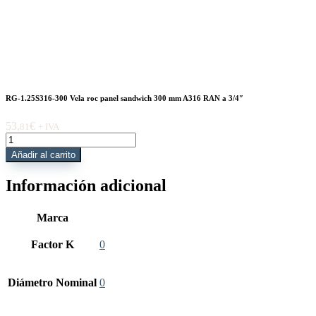
RG-1.25S316-300 Vela roc panel sandwich 300 mm A316 RAN a 3/4″
53,
€
81
+ IVA
RG-
1.25S316-
Añadir al carrito
300
Vela
Información adicional
roc
panel
sandwich
Marca
300
mm
Factor K
0
A316
RAN
a
Diámetro Nominal
0
3/4"
cantidad