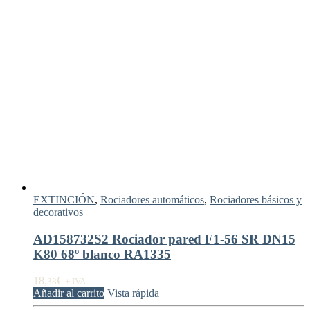
EXTINCIÓN
,
Rociadores automáticos
,
Rociadores básicos y
decorativos
AD158732S2 Rociador pared F1-56 SR DN15
K80 68º blanco RA1335
18,
€
38
+ IVA
Añadir al carrito
Vista rápida