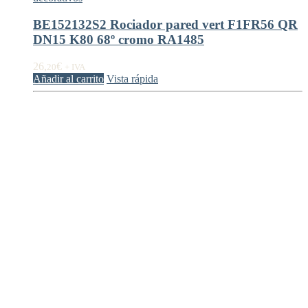
BE152132S2 Rociador pared vert F1FR56 QR
DN15 K80 68º cromo RA1485
26,
€
20
+ IVA
Añadir al carrito
Vista rápida