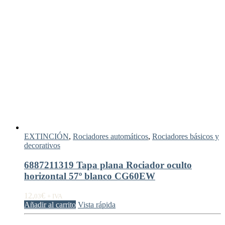
EXTINCIÓN
,
Rociadores automáticos
,
Rociadores básicos y
decorativos
6887211319 Tapa plana Rociador oculto
horizontal 57º blanco CG60EW
12,
€
03
+ IVA
Añadir al carrito
Vista rápida