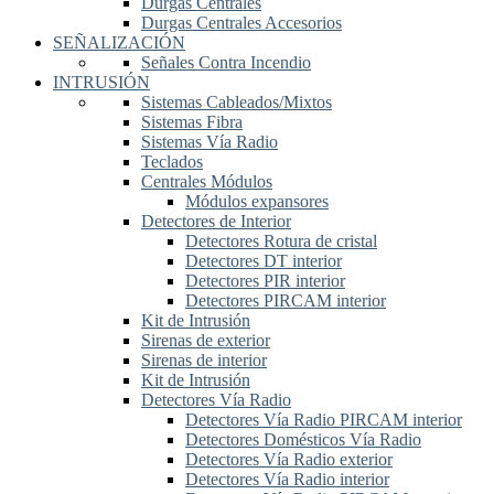
Durgas Centrales
Durgas Centrales Accesorios
SEÑALIZACIÓN
Señales Contra Incendio
INTRUSIÓN
Sistemas Cableados/Mixtos
Sistemas Fibra
Sistemas Vía Radio
Teclados
Centrales Módulos
Módulos expansores
Detectores de Interior
Detectores Rotura de cristal
Detectores DT interior
Detectores PIR interior
Detectores PIRCAM interior
Kit de Intrusión
Sirenas de exterior
Sirenas de interior
Kit de Intrusión
Detectores Vía Radio
Detectores Vía Radio PIRCAM interior
Detectores Domésticos Vía Radio
Detectores Vía Radio exterior
Detectores Vía Radio interior