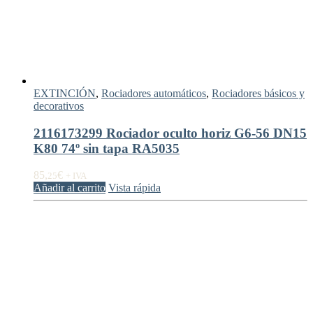
EXTINCIÓN
,
Rociadores automáticos
,
Rociadores básicos y
decorativos
2116173299 Rociador oculto horiz G6-56 DN15
K80 74º sin tapa RA5035
85,
€
25
+ IVA
Añadir al carrito
Vista rápida