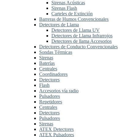
Sirenas Acústicas
Sirenas Flash
Carteles de Extinción
Barreras de Humos Convencionales
Detectores de Llama
Detectores de Llama UV
Detectores de Llama Infrarrojos
Detectores de llama Accesorios
Detectores de Conducto Convencionales
Sondas Térmicas
Sirenas
Baterías
Centrales
Coordinadores
Detectores
Flash
Accesorios vía radio
Pulsadores
Repetidores
Centrales
Detectores
Pulsadores
Sirenas
ATEX Detectores
ATEX Pulsadores