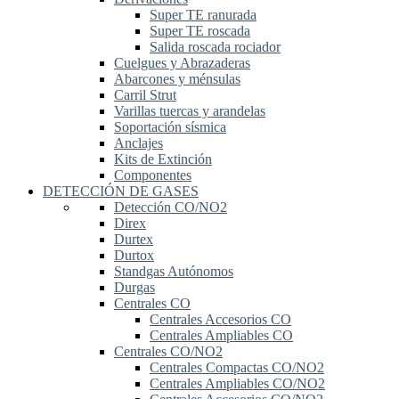
Super TE ranurada
Super TE roscada
Salida roscada rociador
Cuelgues y Abrazaderas
Abarcones y ménsulas
Carril Strut
Varillas tuercas y arandelas
Soportación sísmica
Anclajes
Kits de Extinción
Componentes
DETECCIÓN DE GASES
Detección CO/NO2
Direx
Durtex
Durtox
Standgas Autónomos
Durgas
Centrales CO
Centrales Accesorios CO
Centrales Ampliables CO
Centrales CO/NO2
Centrales Compactas CO/NO2
Centrales Ampliables CO/NO2