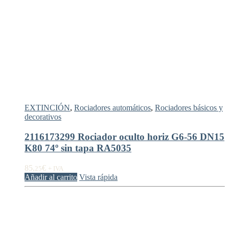
EXTINCIÓN
,
Rociadores automáticos
,
Rociadores básicos y
decorativos
2116173299 Rociador oculto horiz G6-56 DN15
K80 74º sin tapa RA5035
85,
€
25
+ IVA
Añadir al carrito
Vista rápida