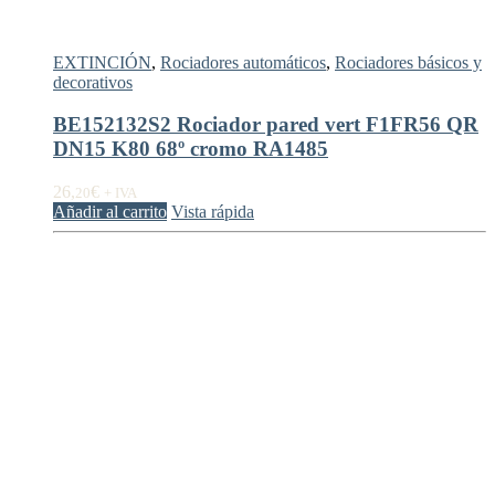
EXTINCIÓN
,
Rociadores automáticos
,
Rociadores básicos y
decorativos
BE152132S2 Rociador pared vert F1FR56 QR
DN15 K80 68º cromo RA1485
26,
€
20
+ IVA
Añadir al carrito
Vista rápida