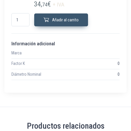
34,
€
74
+ IVA
RG-1.25S-500 Vela roc panel sandwich 500 mm acero RAN a 3/4" cantid
Añadir al carrito
Información adicional
Marca
Factor K
0
Diámetro Nominal
0
Productos relacionados