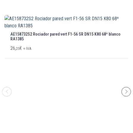
AE158732S2 Rociador pared vert F1-56 SR DN15 K80 68º blanco
RA1385
26,
€
25
+ IVA