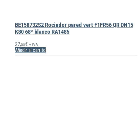
BE158732S2 Rociador pared vert F1FR56 QR DN15
K80 68º blanco RA1485
27,
€
55
+ IVA
Añadir al carrito