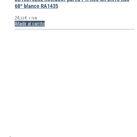
68º blanco RA1435
24,
€
53
+ IVA
Añadir al carrito