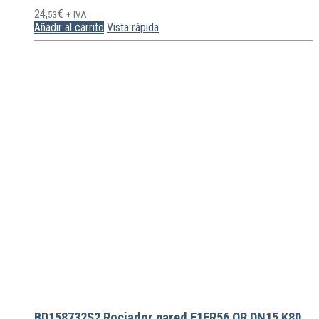
24,
€
53
+ IVA
Añadir al carrito
Vista rápida
BD158732S2 Rociador pared F1FR56 QR DN15 K80