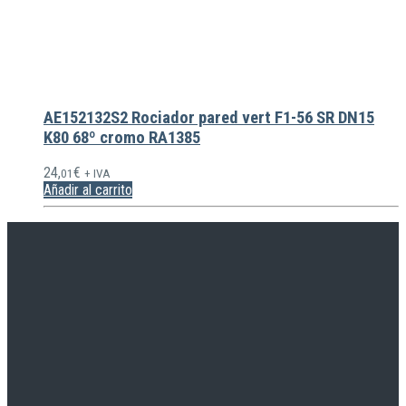
AE152132S2 Rociador pared vert F1-56 SR DN15
K80 68º cromo RA1385
24,
€
01
+ IVA
Añadir al carrito