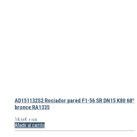
AD151132S2 Rociador pared F1-56 SR DN15 K80 68º
bronce RA1335
14,
€
94
+ IVA
Añadir al carrito