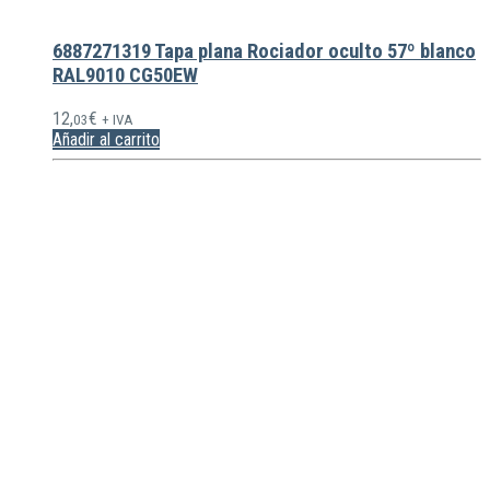
6887271319 Tapa plana Rociador oculto 57º blanco
RAL9010 CG50EW
12,
€
03
+ IVA
Añadir al carrito