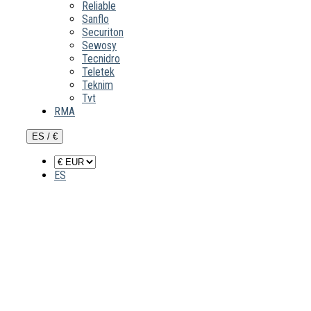
Reliable
Sanflo
Securiton
Sewosy
Tecnidro
Teletek
Teknim
Tvt
RMA
ES / €
ES