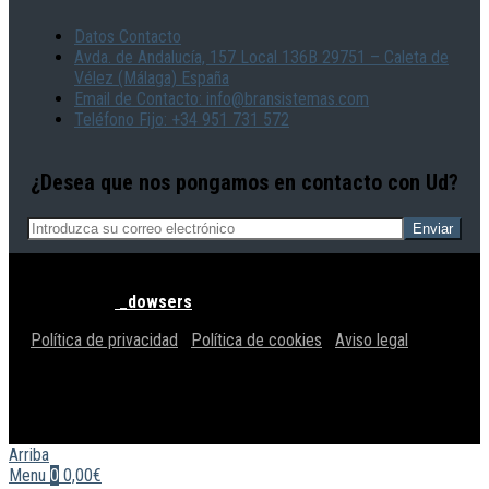
Datos Contacto
Avda. de Andalucía, 157 Local 136B 29751 – Caleta de
Vélez (Málaga) España
Email de Contacto: info@bransistemas.com
Teléfono Fijo: +34 951 731 572
¿Desea que nos pongamos en contacto con Ud?
© BRAN SISTEMAS - Todos los derechos reservados |
Powered by
_dowsers
Política de privacidad
|
Política de cookies
|
Aviso legal
Arriba
Menu
0
0,00€