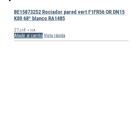
BE158732S2 Rociador pared vert F1FR56 QR DN15
K80 68º blanco RA1485
27,
€
55
+ IVA
Añadir al carrito
Vista rápida