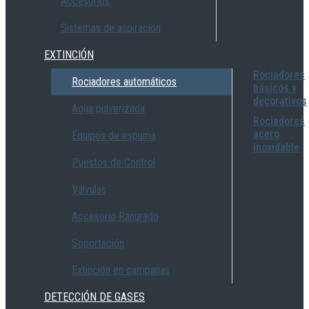
Accesorios
Sistemas de aspiración
EXTINCIÓN
Rociadores
Rociadores automáticos
básicos y
decorativos
Agua pulverizada
Rociadores
acero
Equipos de espuma
inoxidable
Puestos de Control
Válvulas
Accesorio Ranurado
Soportación
Extinción en campanas
DETECCIÓN DE GASES