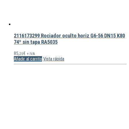
2116173299 Rociador oculto horiz G6-56 DN15 K80
74º sin tapa RA5035
85,
€
25
+ IVA
Añadir al carrito
Vista rápida