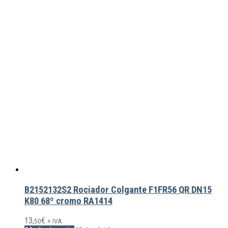
B2152132S2 Rociador Colgante F1FR56 QR DN15
K80 68º cromo RA1414
13,
€
50
+ IVA