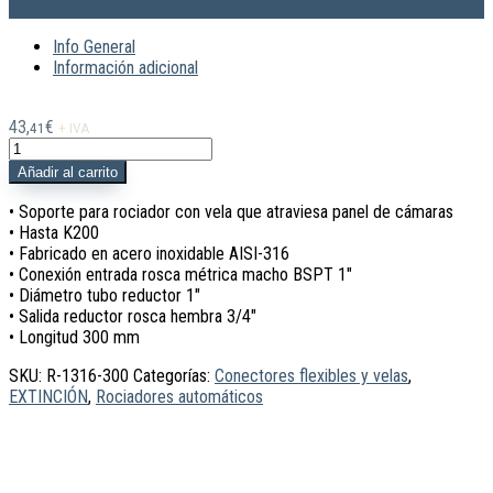
Info General
Información adicional
43,
€
41
+ IVA
R-
1316-
Añadir al carrito
300
Vela
• Soporte para rociador con vela que atraviesa panel de cámaras
roc
• Hasta K200
panel
• Fabricado en acero inoxidable AISI-316
sandwich
• Conexión entrada rosca métrica macho BSPT 1″
300
• Diámetro tubo reductor 1″
mm
• Salida reductor rosca hembra 3/4″
A316
• Longitud 300 mm
1"
SKU:
R-1316-300
Categorías:
Conectores flexibles y velas
,
a
EXTINCIÓN
,
Rociadores automáticos
3/4"
cantidad