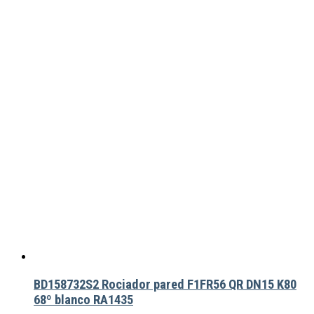
BD158732S2 Rociador pared F1FR56 QR DN15 K80
68º blanco RA1435