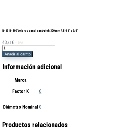
R-1316-300 Vela roc panel sandwich 300 mm A316 1″ a 3/4″
43,
€
41
+ IVA
R-
1316-
Añadir al carrito
300
Vela
Información adicional
roc
panel
Marca
sandwich
300
mm
Factor K
0
A316
1"
Diámetro Nominal
0
a
3/4"
cantidad
Productos relacionados