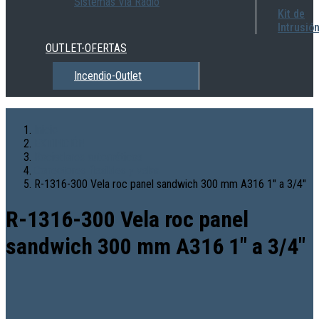
Sistemas Vía Radio
Kit de
Intrusió
OUTLET-OFERTAS
Incendio-Outlet
Inicio
EXTINCIÓN
Rociadores automáticos
Conectores flexibles y velas
R-1316-300 Vela roc panel sandwich 300 mm A316 1″ a 3/4″
R-1316-300 Vela roc panel
sandwich 300 mm A316 1″ a 3/4″