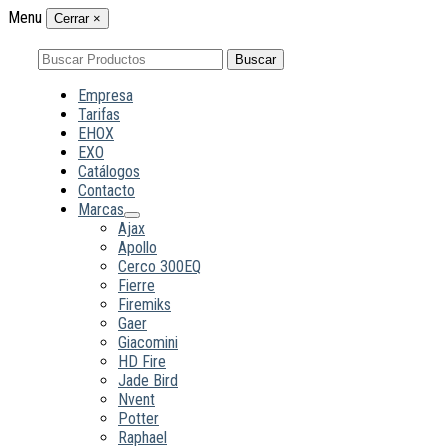
Menu
Cerrar
×
Buscar
Buscar
por:
Empresa
Tarifas
EHOX
EXO
Catálogos
Contacto
Marcas
Ajax
Apollo
Cerco 300EQ
Fierre
Firemiks
Gaer
Giacomini
HD Fire
Jade Bird
Nvent
Potter
Raphael