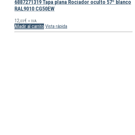
6887271319 Tapa plana Rociador oculto 57º blanco
RAL9010 CG50EW
12,
€
03
+ IVA
Añadir al carrito
Vista rápida