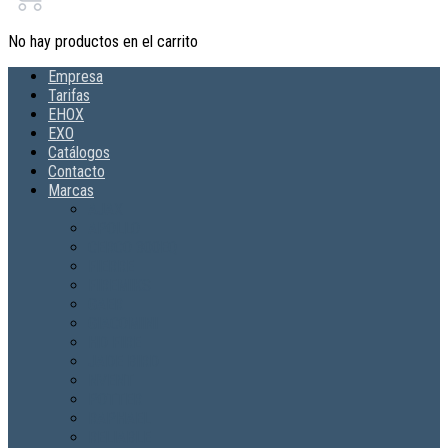
No hay productos en el carrito
Empresa
Tarifas
EHOX
EXO
Catálogos
Contacto
Marcas
AJAX
APOLLO
CERCO 300EQ
FIERRE
FIREMIKS
GAER
GIACOMINI
HD FIRE
JADE BIRD
NVENT
POTTER
RAPHAEL
RELIABLE