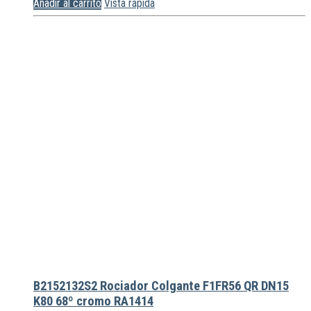
Añadir al carrito
Vista rápida
B2152132S2 Rociador Colgante F1FR56 QR DN15
K80 68º cromo RA1414