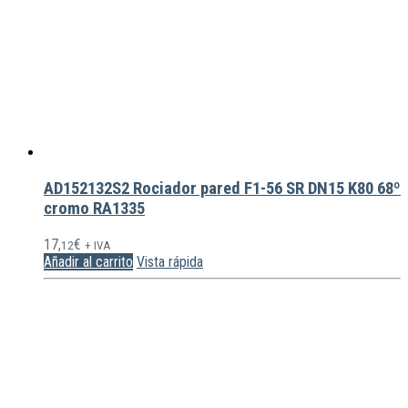
AD152132S2 Rociador pared F1-56 SR DN15 K80 68º
cromo RA1335
17,
€
12
+ IVA
Añadir al carrito
Vista rápida