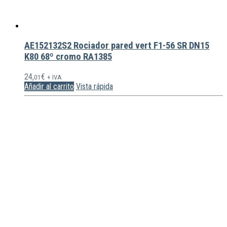
AE152132S2 Rociador pared vert F1-56 SR DN15
K80 68º cromo RA1385
24,
€
01
+ IVA
Añadir al carrito
Vista rápida