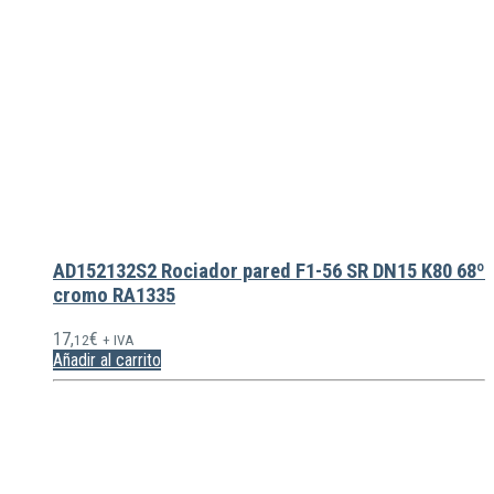
AD152132S2 Rociador pared F1-56 SR DN15 K80 68º
cromo RA1335
17,
€
12
+ IVA
Añadir al carrito