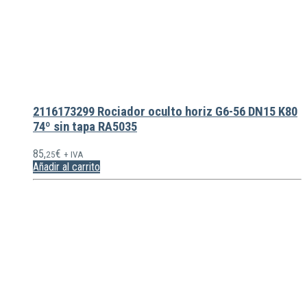
2116173299 Rociador oculto horiz G6-56 DN15 K80
74º sin tapa RA5035
85,
€
25
+ IVA
Añadir al carrito