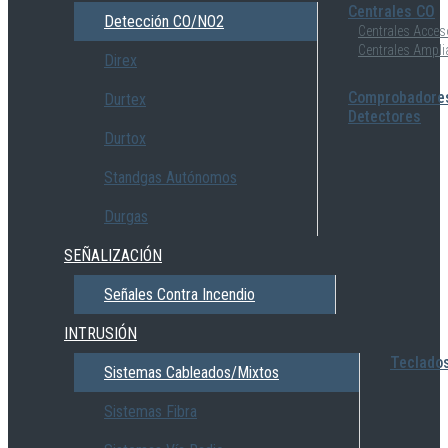
Centrales CO
Detección CO/NO2
Centrales Acces
Centrales Ampli
Direx
Comprobadore
Durtex
Detectores
Durtox
Standgas Autónomos
Durgas
SEÑALIZACIÓN
Señales Contra Incendio
INTRUSIÓN
Teclado
Sistemas Cableados/Mixtos
Sistemas Fibra