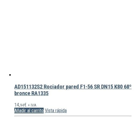
AD151132S2 Rociador pared F1-56 SR DN15 K80 68º
bronce RA1335
14,
€
94
+ IVA
Añadir al carrito
Vista rápida