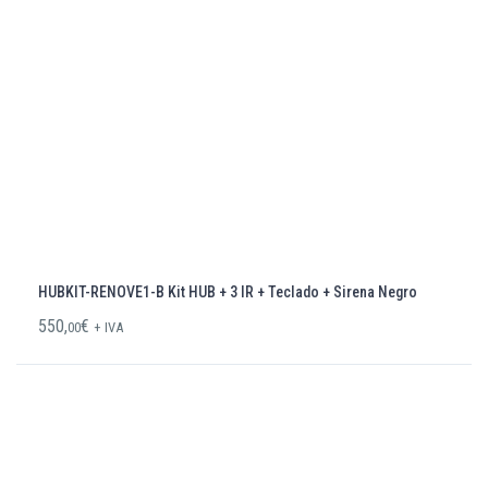
HUBKIT-RENOVE1-B Kit HUB + 3 IR + Teclado + Sirena Negro
550,
€
00
+ IVA