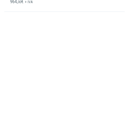
964,
€
00
+ IVA