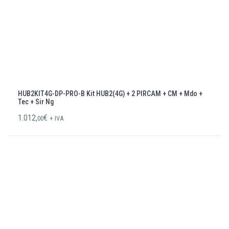
HUB2KIT4G-DP-PRO-B Kit HUB2(4G) + 2 PIRCAM + CM + Mdo +
Tec + Sir Ng
1.012,
€
00
+ IVA