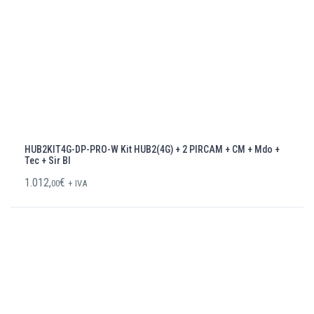
HUB2KIT4G-DP-PRO-W Kit HUB2(4G) + 2 PIRCAM + CM + Mdo +
Tec + Sir Bl
1.012,
€
00
+ IVA