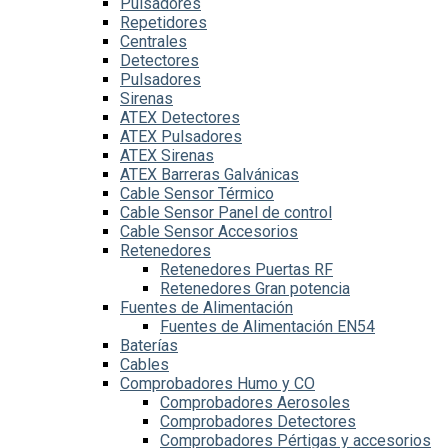
Pulsadores
Repetidores
Centrales
Detectores
Pulsadores
Sirenas
ATEX Detectores
ATEX Pulsadores
ATEX Sirenas
ATEX Barreras Galvánicas
Cable Sensor Térmico
Cable Sensor Panel de control
Cable Sensor Accesorios
Retenedores
Retenedores Puertas RF
Retenedores Gran potencia
Fuentes de Alimentación
Fuentes de Alimentación EN54
Baterías
Cables
Comprobadores Humo y CO
Comprobadores Aerosoles
Comprobadores Detectores
Comprobadores Pértigas y accesorios