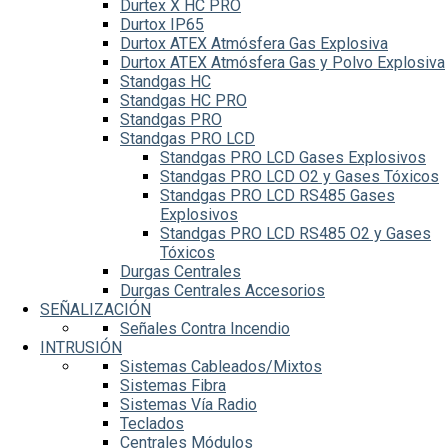
Durtex X HC PRO
Durtox IP65
Durtox ATEX Atmósfera Gas Explosiva
Durtox ATEX Atmósfera Gas y Polvo Explosiva
Standgas HC
Standgas HC PRO
Standgas PRO
Standgas PRO LCD
Standgas PRO LCD Gases Explosivos
Standgas PRO LCD O2 y Gases Tóxicos
Standgas PRO LCD RS485 Gases
Explosivos
Standgas PRO LCD RS485 O2 y Gases
Tóxicos
Durgas Centrales
Durgas Centrales Accesorios
SEÑALIZACIÓN
Señales Contra Incendio
INTRUSIÓN
Sistemas Cableados/Mixtos
Sistemas Fibra
Sistemas Vía Radio
Teclados
Centrales Módulos