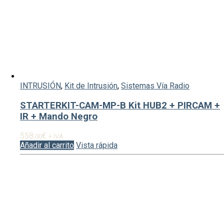
INTRUSIÓN
,
Kit de Intrusión
,
Sistemas Vía Radio
STARTERKIT-CAM-MP-B Kit HUB2 + PIRCAM +
IR + Mando Negro
558,
€
00
+ IVA
Añadir al carrito
Vista rápida