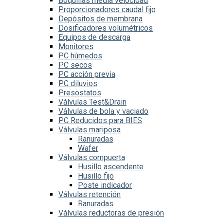
Boquillas media velocidad
Proporcionadores caudal fijo
Depósitos de membrana
Dosificadores volumétricos
Equipos de descarga
Monitores
PC húmedos
PC secos
PC acción previa
PC diluvios
Presostatos
Válvulas Test&Drain
Válvulas de bola y vaciado
PC Reducidos para BIES
Válvulas mariposa
Ranuradas
Wafer
Válvulas compuerta
Husillo ascendente
Husillo fijo
Poste indicador
Válvulas retención
Ranuradas
Válvulas reductoras de presión