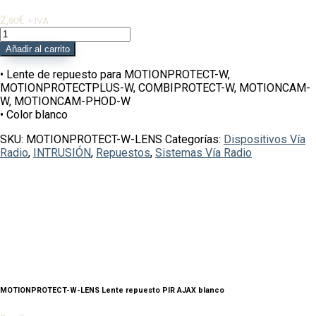
2,
€
80
+ IVA
MOTIONPROTECT-
W-
Añadir al carrito
LENS
Lente
• Lente de repuesto para MOTIONPROTECT-W,
repuesto
MOTIONPROTECTPLUS-W, COMBIPROTECT-W, MOTIONCAM-
PIR
W, MOTIONCAM-PHOD-W
AJAX
• Color blanco
blanco
SKU:
MOTIONPROTECT-W-LENS
Categorías:
Dispositivos Vía
cantidad
Radio
,
INTRUSIÓN
,
Repuestos
,
Sistemas Vía Radio
MOTIONPROTECT-W-LENS Lente repuesto PIR AJAX blanco