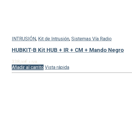
INTRUSIÓN
,
Kit de Intrusión
,
Sistemas Vía Radio
HUBKIT-B Kit HUB + IR + CM + Mando Negro
338,
€
00
+ IVA
Añadir al carrito
Vista rápida