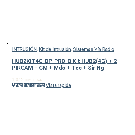
INTRUSIÓN
,
Kit de Intrusión
,
Sistemas Vía Radio
HUB2KIT4G-DP-PRO-B Kit HUB2(4G) + 2
PIRCAM + CM + Mdo + Tec + Sir Ng
1.012,
€
00
+ IVA
Añadir al carrito
Vista rápida