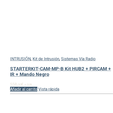
INTRUSIÓN
,
Kit de Intrusión
,
Sistemas Vía Radio
STARTERKIT-CAM-MP-B Kit HUB2 + PIRCAM +
IR + Mando Negro
558,
€
00
+ IVA
Añadir al carrito
Vista rápida