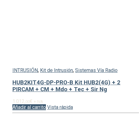
INTRUSIÓN
,
Kit de Intrusión
,
Sistemas Vía Radio
HUB2KIT4G-DP-PRO-B Kit HUB2(4G) + 2
PIRCAM + CM + Mdo + Tec + Sir Ng
1.012,
€
00
+ IVA
Añadir al carrito
Vista rápida