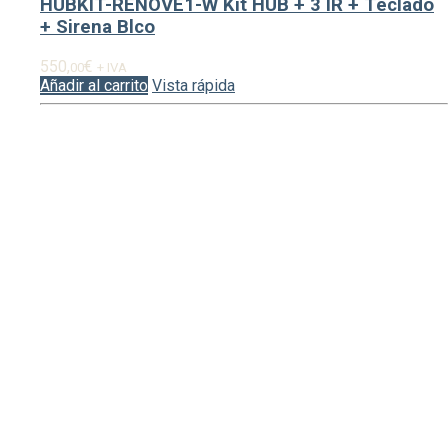
HUBKIT-RENOVE1-W Kit HUB + 3 IR + Teclado
+ Sirena Blco
550,
€
00
+ IVA
Añadir al carrito
Vista rápida