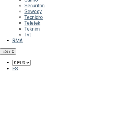
Securiton
Sewosy
Tecnidro
Teletek
Teknim
Tvt
RMA
ES / €
ES