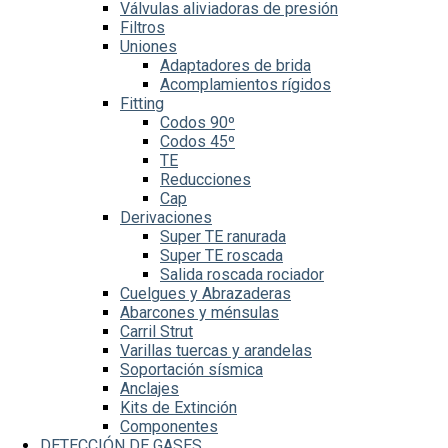
Válvulas aliviadoras de presión
Filtros
Uniones
Adaptadores de brida
Acomplamientos rígidos
Fitting
Codos 90º
Codos 45º
TE
Reducciones
Cap
Derivaciones
Super TE ranurada
Super TE roscada
Salida roscada rociador
Cuelgues y Abrazaderas
Abarcones y ménsulas
Carril Strut
Varillas tuercas y arandelas
Soportación sísmica
Anclajes
Kits de Extinción
Componentes
DETECCIÓN DE GASES