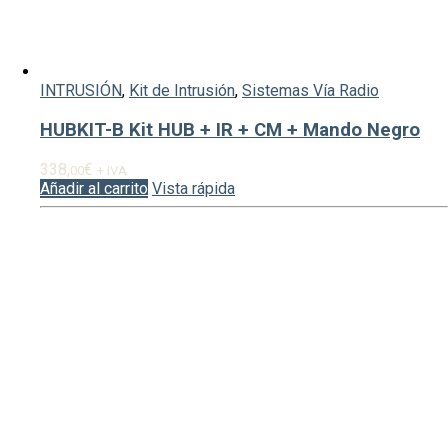
INTRUSIÓN
,
Kit de Intrusión
,
Sistemas Vía Radio
HUBKIT-B Kit HUB + IR + CM + Mando Negro
338,
€
00
+ IVA
Añadir al carrito
Vista rápida