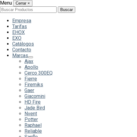
Menu
Cerrar
×
Buscar
Buscar
por:
Empresa
Tarifas
EHOX
EXO
Catálogos
Contacto
Marcas
Ajax
Apollo
Cerco 300EQ
Fierre
Firemiks
Gaer
Giacomini
HD Fire
Jade Bird
Nvent
Potter
Raphael
Reliable
Sanflo