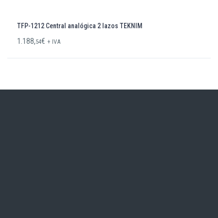
TFP-1212 Central analógica 2 lazos TEKNIM
1.188,
€
54
+ IVA