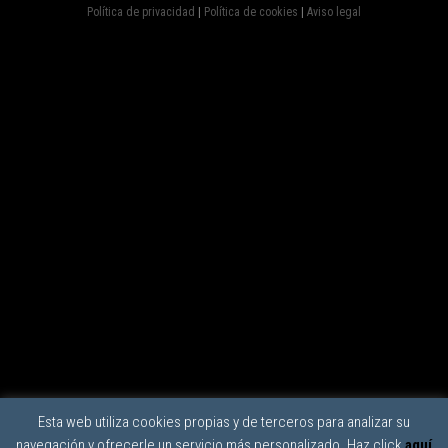
Política de privacidad
|
Política de cookies
|
Aviso legal
Esta web utiliza cookies propias y de terceros para analizar su
navegación y ofrecerle un servicio más personalizado. Haz click
aquí