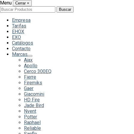
Menu
Cerrar
×
Buscar
Buscar
por:
Empresa
Tarifas
EHOX
EXO
Catálogos
Contacto
Marcas
Ajax
Apollo
Cerco 300EQ
Fierre
Firemiks
Gaer
Giacomini
HD Fire
Jade Bird
Nvent
Potter
Raphael
Reliable
Sanflo