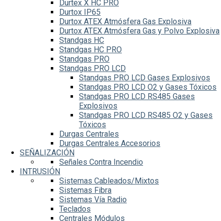
Durtex X HC PRO
Durtox IP65
Durtox ATEX Atmósfera Gas Explosiva
Durtox ATEX Atmósfera Gas y Polvo Explosiva
Standgas HC
Standgas HC PRO
Standgas PRO
Standgas PRO LCD
Standgas PRO LCD Gases Explosivos
Standgas PRO LCD O2 y Gases Tóxicos
Standgas PRO LCD RS485 Gases
Explosivos
Standgas PRO LCD RS485 O2 y Gases
Tóxicos
Durgas Centrales
Durgas Centrales Accesorios
SEÑALIZACIÓN
Señales Contra Incendio
INTRUSIÓN
Sistemas Cableados/Mixtos
Sistemas Fibra
Sistemas Vía Radio
Teclados
Centrales Módulos