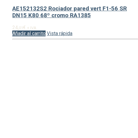
AE152132S2 Rociador pared vert F1-56 SR
DN15 K80 68º cromo RA1385
24,
€
01
+ IVA
Añadir al carrito
Vista rápida