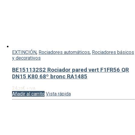
EXTINCIÓN
,
Rociadores automáticos
,
Rociadores básicos
y decorativos
BE151132S2 Rociador pared vert F1FR56 QR
DN15 K80 68º bronc RA1485
24,
€
25
+ IVA
Añadir al carrito
Vista rápida