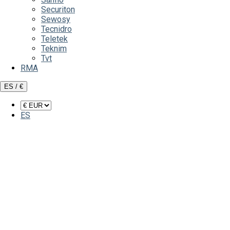
Securiton
Sewosy
Tecnidro
Teletek
Teknim
Tvt
RMA
ES / €
ES