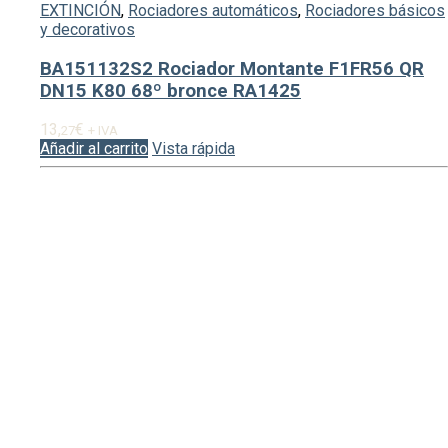
EXTINCIÓN
,
Rociadores automáticos
,
Rociadores básicos
y decorativos
BA151132S2 Rociador Montante F1FR56 QR
DN15 K80 68º bronce RA1425
13,
€
27
+ IVA
Añadir al carrito
Vista rápida