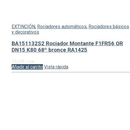
EXTINCIÓN
,
Rociadores automáticos
,
Rociadores básicos
y decorativos
BA151132S2 Rociador Montante F1FR56 QR
DN15 K80 68º bronce RA1425
13,
€
27
+ IVA
Añadir al carrito
Vista rápida