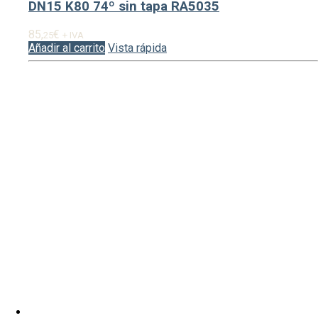
DN15 K80 74º sin tapa RA5035
85,
€
25
+ IVA
Añadir al carrito
Vista rápida