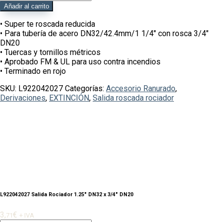
Salida
Añadir al carrito
Rociador
1.25"
• Super te roscada reducida
DN32
• Para tubería de acero DN32/42.4mm/1 1/4″ con rosca 3/4″
x
DN20
3/4"
• Tuercas y tornillos métricos
DN20
• Aprobado FM & UL para uso contra incendios
cantidad
• Terminado en rojo
SKU:
L922042027
Categorías:
Accesorio Ranurado
,
Derivaciones
,
EXTINCIÓN
,
Salida roscada rociador
L922042027 Salida Rociador 1.25″ DN32 x 3/4″ DN20
3,
€
71
+ IVA