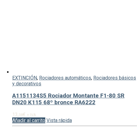
EXTINCIÓN
,
Rociadores automáticos
,
Rociadores básicos
y decorativos
A1151134S5 Rociador Montante F1-80 SR
DN20 K115 68º bronce RA6222
13,
€
38
+ IVA
Añadir al carrito
Vista rápida