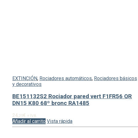
EXTINCIÓN
,
Rociadores automáticos
,
Rociadores básicos
y decorativos
BE151132S2 Rociador pared vert F1FR56 QR
DN15 K80 68º bronc RA1485
24,
€
25
+ IVA
Añadir al carrito
Vista rápida