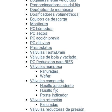
Boquillas media velocidad
Proporcionadores caudal fijo
Depósitos de membrana
Dosificadores volumétricos
Equipos de descarga
Monitores
PC húmedos
PC secos
PC acción previa
PC diluvios
Presostatos
Válvulas Test&Drain
Válvulas de bola y vaciado
PC Reducidos para BIES
Válvulas mariposa
Ranuradas
Wafer
Válvulas compuerta
Husillo ascendente
Husillo fijo
Poste indicador
Válvulas retención
Ranuradas
Válvulas reductoras de presión