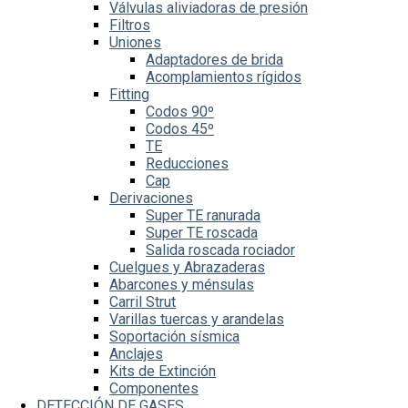
Válvulas aliviadoras de presión
Filtros
Uniones
Adaptadores de brida
Acomplamientos rígidos
Fitting
Codos 90º
Codos 45º
TE
Reducciones
Cap
Derivaciones
Super TE ranurada
Super TE roscada
Salida roscada rociador
Cuelgues y Abrazaderas
Abarcones y ménsulas
Carril Strut
Varillas tuercas y arandelas
Soportación sísmica
Anclajes
Kits de Extinción
Componentes
DETECCIÓN DE GASES