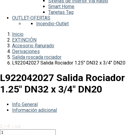
Sirenas de Interior Vía Radio
Smart Home
Tarjetas Tag
OUTLET-OFERTAS
Incendio-Outlet
Inicio
EXTINCIÓN
Accesorio Ranurado
Derivaciones
Salida roscada rociador
L922042027 Salida Rociador 1.25″ DN32 x 3/4″ DN20
L922042027 Salida Rociador
1.25″ DN32 x 3/4″ DN20
Info General
Información adicional
3,
€
71
+ IVA
L922042027