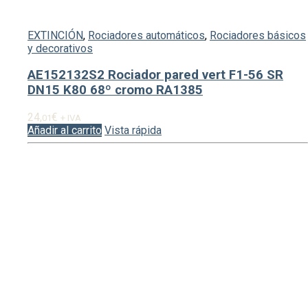
EXTINCIÓN
,
Rociadores automáticos
,
Rociadores básicos
y decorativos
AE152132S2 Rociador pared vert F1-56 SR
DN15 K80 68º cromo RA1385
24,
€
01
+ IVA
Añadir al carrito
Vista rápida