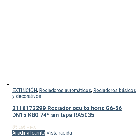
EXTINCIÓN
,
Rociadores automáticos
,
Rociadores básicos
y decorativos
2116173299 Rociador oculto horiz G6-56
DN15 K80 74º sin tapa RA5035
85,
€
25
+ IVA
Añadir al carrito
Vista rápida