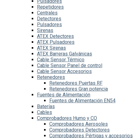
Pulsadores
Repetidores
Centrales
Detectores
Pulsadores
Sirenas
ATEX Detectores
ATEX Pulsadores
ATEX Sirenas
ATEX Barreras Galvánicas
Cable Sensor Térmico
Cable Sensor Panel de control
Cable Sensor Accesorios
Retenedores
Retenedores Puertas RF
Retenedores Gran potencia
Fuentes de Alimentación
Fuentes de Alimentación EN54
Baterías
Cables
Comprobadores Humo y CO
Comprobadores Aerosoles
Comprobadores Detectores
Comprobadores Pértigas y accesorios