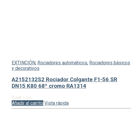
EXTINCIÓN
,
Rociadores automáticos
,
Rociadores básicos
y decorativos
A2152132S2 Rociador Colgante F1-56 SR
DN15 K80 68º cromo RA1314
9,
€
88
+ IVA
Añadir al carrito
Vista rápida