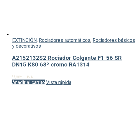
EXTINCIÓN
,
Rociadores automáticos
,
Rociadores básicos
y decorativos
A2152132S2 Rociador Colgante F1-56 SR
DN15 K80 68º cromo RA1314
9,
€
88
+ IVA
Añadir al carrito
Vista rápida