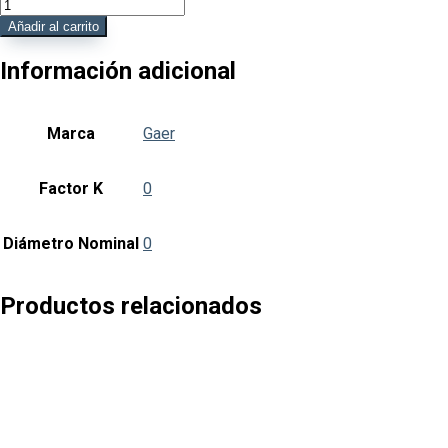
L922042027
Salida
Añadir al carrito
Rociador
1.25"
Información adicional
DN32
x
3/4"
Marca
Gaer
DN20
cantidad
Factor K
0
Diámetro Nominal
0
Productos relacionados