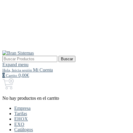
Buscar
Buscar
por:
Expand menu
Mi Cuenta
Hola, Inicia sesión
0
0,00€
Carrito
No hay productos en el carrito
Empresa
Tarifas
EHOX
EXO
Catálogos