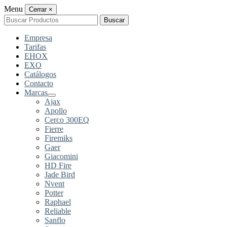
Menu
Cerrar
×
Buscar
Buscar
por:
Empresa
Tarifas
EHOX
EXO
Catálogos
Contacto
Marcas
Ajax
Apollo
Cerco 300EQ
Fierre
Firemiks
Gaer
Giacomini
HD Fire
Jade Bird
Nvent
Potter
Raphael
Reliable
Sanflo