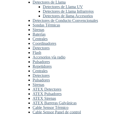
Detectores de Llama
Detectores de Llama UV
Detectores de Llama Infrarrojos
Detectores de llama Accesorios
Detectores de Conducto Convencionales
Sondas Térmicas
Sirenas
Baterías
Centrales
Coordinadores
Detectores
Flash
Accesorios vía radio
Pulsadores
Repetidores
Centrales
Detectores
Pulsadores
Sirenas
ATEX Detectores
ATEX Pulsadores
ATEX Sirenas
ATEX Barreras Galvánicas
Cable Sensor Térmico
Cable Sensor Panel de control