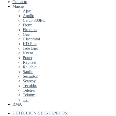
Contacto
Marcas
Ajax
Apollo
Cerco 300EQ
Fierre
Firemiks
Gaer
Giacomini
HD Fire
Jade Bird
Nvent
Potter
Raphael
Reliable
Sanflo
Securiton
Sewosy
Tecnidro
Teletek
Teknim
Tvt
RMA
DETECCIÓN DE INCENDIOS