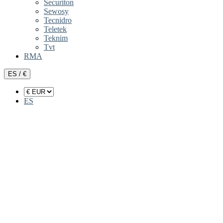
Securiton
Sewosy
Tecnidro
Teletek
Teknim
Tvt
RMA
ES / €
ES