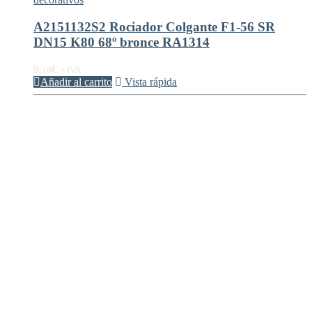
A2151132S2 Rociador Colgante F1-56 SR
DN15 K80 68º bronce RA1314
9,
€
18
+ IVA
Añadir al carrito
Vista rápida