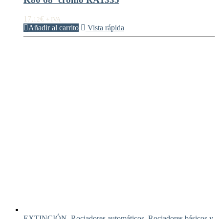
17,
€
12
+ IVA
Añadir al carrito
Vista rápida
EXTINCIÓN
,
Rociadores automáticos
,
Rociadores básicos y