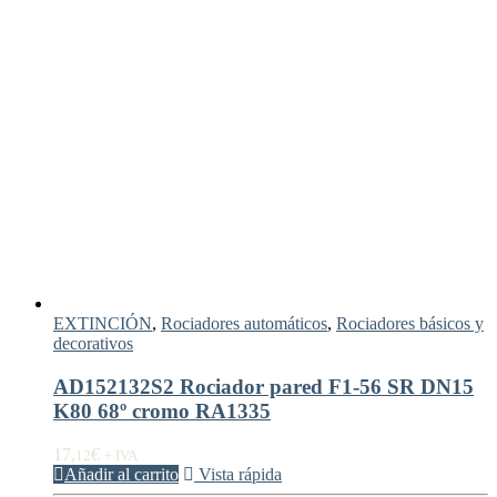
EXTINCIÓN
,
Rociadores automáticos
,
Rociadores básicos y
decorativos
AD152132S2 Rociador pared F1-56 SR DN15
K80 68º cromo RA1335
17,
€
12
+ IVA
Añadir al carrito
Vista rápida