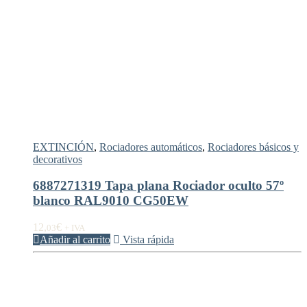
EXTINCIÓN
,
Rociadores automáticos
,
Rociadores básicos y
decorativos
6887271319 Tapa plana Rociador oculto 57º
blanco RAL9010 CG50EW
12,
€
03
+ IVA
Añadir al carrito
Vista rápida