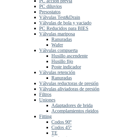
PC acción previa
PC diluvios
Presostatos
Válvulas Test&Drain
Válvulas de bola y vaciado
PC Reducidos para BIES
Válvulas mariposa
Ranuradas
Wafer
Válvulas compuerta
Husillo ascendente
Husillo fijo
Poste indicador
Válvulas retención
Ranuradas
Válvulas reductoras de presión
Válvulas aliviadoras de presión
Filtros
Uniones
Adaptadores de brida
Acomplamientos rígidos
Fitting
Codos 90º
Codos 45º
TE