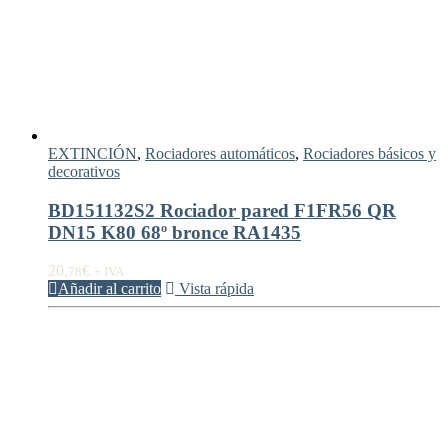
EXTINCIÓN
,
Rociadores automáticos
,
Rociadores básicos y
decorativos
BD151132S2 Rociador pared F1FR56 QR
DN15 K80 68º bronce RA1435
20,
€
78
+ IVA
Añadir al carrito
Vista rápida