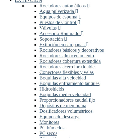
EXTINCIÓN
Rociadores automáticos
Agua pulverizada
Equipos de espuma
Puestos de Control
Válvulas
Accesorio Ranurado
Soportación
Extinción en campanas
Rociadores básicos y decorativos
Rociadores almacenamiento
Rociadores cobertura extendida
Rociadores acero inoxidable
Conectores flexibles y velas
Boquillas alta velocidad
Boquillas enfriamiento tanques
Hidroshields
Boquillas media velocidad
Proporcionadores caudal fijo
Depósitos de membrana
Dosificadores volumétricos
Equipos de descarga
Monitores
PC húmedos
PC secos