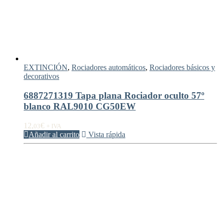
EXTINCIÓN
,
Rociadores automáticos
,
Rociadores básicos y
decorativos
6887271319 Tapa plana Rociador oculto 57º
blanco RAL9010 CG50EW
12,
€
03
+ IVA
Añadir al carrito
Vista rápida