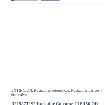
EXTINCIÓN
,
Rociadores automáticos
,
Rociadores básicos y
decorativos
B2158732S2 Rociador Colgante F1FR56 QR