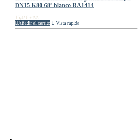
DN15 K80 68º blanco RA1414
15,
€
45
+ IVA
Añadir al carrito
Vista rápida