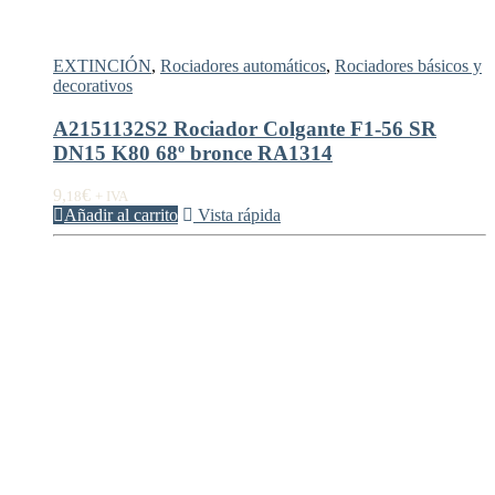
EXTINCIÓN
,
Rociadores automáticos
,
Rociadores básicos y
decorativos
A2151132S2 Rociador Colgante F1-56 SR
DN15 K80 68º bronce RA1314
9,
€
18
+ IVA
Añadir al carrito
Vista rápida