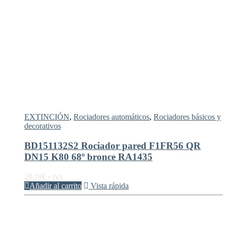
EXTINCIÓN
,
Rociadores automáticos
,
Rociadores básicos y
decorativos
BD151132S2 Rociador pared F1FR56 QR
DN15 K80 68º bronce RA1435
20,
€
78
+ IVA
Añadir al carrito
Vista rápida