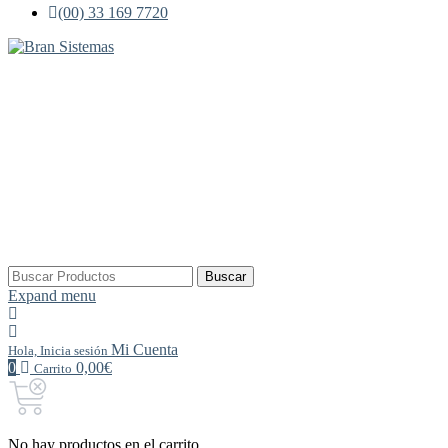
(00) 33 169 7720
Buscar
Buscar
por:
Expand menu
Mi Cuenta
Hola, Inicia sesión
0
0,00€
Carrito
No hay productos en el carrito