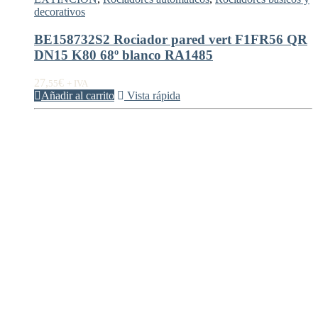
decorativos
BE158732S2 Rociador pared vert F1FR56 QR
DN15 K80 68º blanco RA1485
27,
€
55
+ IVA
Añadir al carrito
Vista rápida