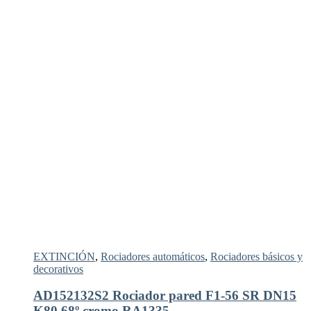
EXTINCIÓN
,
Rociadores automáticos
,
Rociadores básicos y
decorativos
AD152132S2 Rociador pared F1-56 SR DN15
K80 68º cromo RA1335