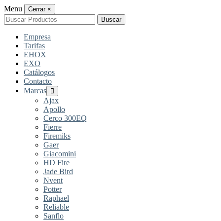
Menu
Cerrar
×
Buscar
Buscar
por:
Empresa
Tarifas
EHOX
EXO
Catálogos
Contacto
Marcas
Ajax
Apollo
Cerco 300EQ
Fierre
Firemiks
Gaer
Giacomini
HD Fire
Jade Bird
Nvent
Potter
Raphael
Reliable
Sanflo