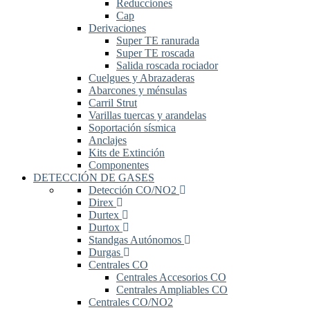
Reducciones
Cap
Derivaciones
Super TE ranurada
Super TE roscada
Salida roscada rociador
Cuelgues y Abrazaderas
Abarcones y ménsulas
Carril Strut
Varillas tuercas y arandelas
Soportación sísmica
Anclajes
Kits de Extinción
Componentes
DETECCIÓN DE GASES
Detección CO/NO2
Direx
Durtex
Durtox
Standgas Autónomos
Durgas
Centrales CO
Centrales Accesorios CO
Centrales Ampliables CO
Centrales CO/NO2