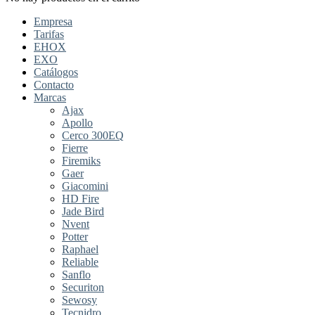
Empresa
Tarifas
EHOX
EXO
Catálogos
Contacto
Marcas
Ajax
Apollo
Cerco 300EQ
Fierre
Firemiks
Gaer
Giacomini
HD Fire
Jade Bird
Nvent
Potter
Raphael
Reliable
Sanflo
Securiton
Sewosy
Tecnidro