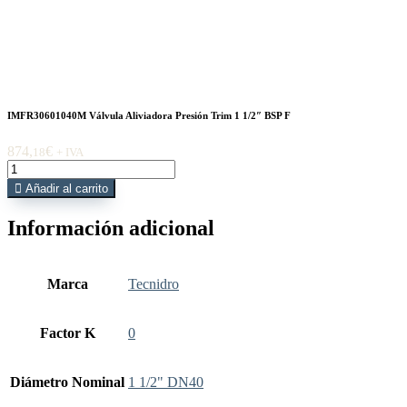
IMFR30601040M Válvula Aliviadora Presión Trim 1 1/2″ BSP F
874,
€
18
+ IVA
IMFR30601040M
Válvula
Añadir al carrito
Aliviadora
Presión
Información adicional
Trim
1
1/2"
BSP
Marca
Tecnidro
F
cantidad
Factor K
0
Diámetro Nominal
1 1/2" DN40