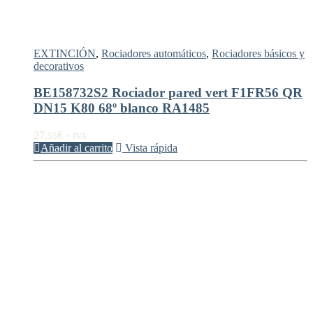
EXTINCIÓN
,
Rociadores automáticos
,
Rociadores básicos y
decorativos
BE158732S2 Rociador pared vert F1FR56 QR
DN15 K80 68º blanco RA1485
27,
€
55
+ IVA
Añadir al carrito
Vista rápida