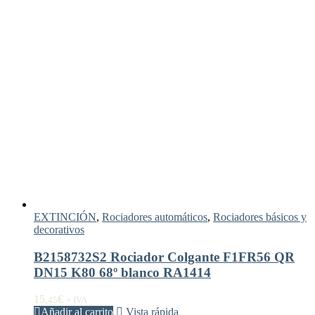
EXTINCIÓN
,
Rociadores automáticos
,
Rociadores básicos y
decorativos
B2158732S2 Rociador Colgante F1FR56 QR
DN15 K80 68º blanco RA1414
15,
€
45
+ IVA
Añadir al carrito
Vista rápida