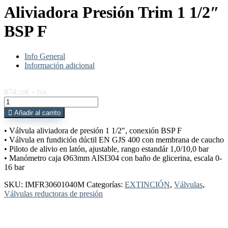
Aliviadora Presión Trim 1 1/2″
BSP F
Info General
Información adicional
874,
€
18
+ IVA
IMFR30601040M
Válvula
Añadir al carrito
Aliviadora
Presión
• Válvula aliviadora de presión 1 1/2″, conexión BSP F
Trim
• Válvula en fundición dúctil EN GJS 400 con membrana de caucho
1
• Piloto de alivio en latón, ajustable, rango estandár 1,0/10,0 bar
1/2"
• Manómetro caja Ø63mm AISI304 con baño de glicerina, escala 0-
BSP
16 bar
F
cantidad
SKU:
IMFR30601040M
Categorías:
EXTINCIÓN
,
Válvulas
,
Válvulas reductoras de presión