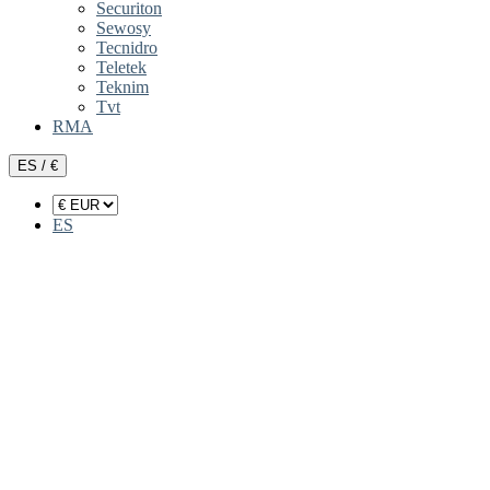
Securiton
Sewosy
Tecnidro
Teletek
Teknim
Tvt
RMA
ES / €
ES