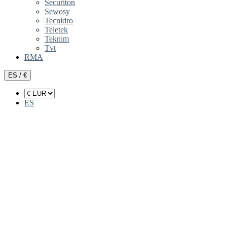
Securiton
Sewosy
Tecnidro
Teletek
Teknim
Tvt
RMA
ES / €
ES