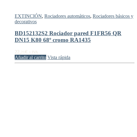
EXTINCIÓN
,
Rociadores automáticos
,
Rociadores básicos y
decorativos
BD152132S2 Rociador pared F1FR56 QR
DN15 K80 68º cromo RA1435
22,
€
21
+ IVA
Añadir al carrito
Vista rápida