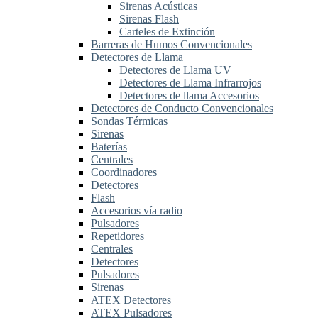
Sirenas Acústicas
Sirenas Flash
Carteles de Extinción
Barreras de Humos Convencionales
Detectores de Llama
Detectores de Llama UV
Detectores de Llama Infrarrojos
Detectores de llama Accesorios
Detectores de Conducto Convencionales
Sondas Térmicas
Sirenas
Baterías
Centrales
Coordinadores
Detectores
Flash
Accesorios vía radio
Pulsadores
Repetidores
Centrales
Detectores
Pulsadores
Sirenas
ATEX Detectores
ATEX Pulsadores