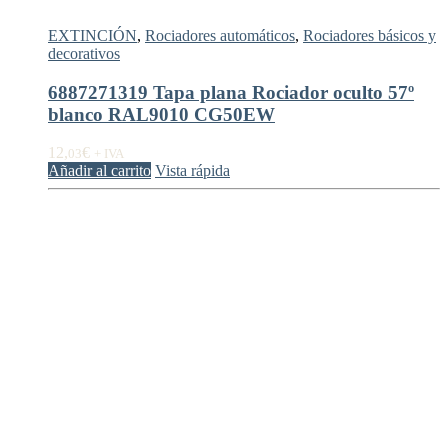
EXTINCIÓN
,
Rociadores automáticos
,
Rociadores básicos y
decorativos
6887271319 Tapa plana Rociador oculto 57º
blanco RAL9010 CG50EW
12,
€
03
+ IVA
Añadir al carrito
Vista rápida