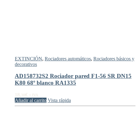
EXTINCIÓN
,
Rociadores automáticos
,
Rociadores básicos y
decorativos
AD158732S2 Rociador pared F1-56 SR DN15
K80 68º blanco RA1335
18,
€
38
+ IVA
Añadir al carrito
Vista rápida