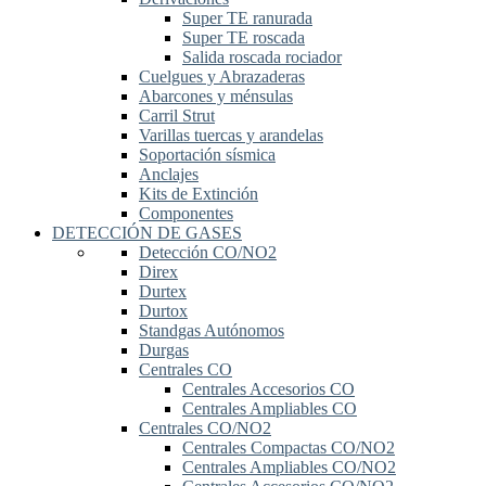
Super TE ranurada
Super TE roscada
Salida roscada rociador
Cuelgues y Abrazaderas
Abarcones y ménsulas
Carril Strut
Varillas tuercas y arandelas
Soportación sísmica
Anclajes
Kits de Extinción
Componentes
DETECCIÓN DE GASES
Detección CO/NO2
Direx
Durtex
Durtox
Standgas Autónomos
Durgas
Centrales CO
Centrales Accesorios CO
Centrales Ampliables CO
Centrales CO/NO2
Centrales Compactas CO/NO2
Centrales Ampliables CO/NO2