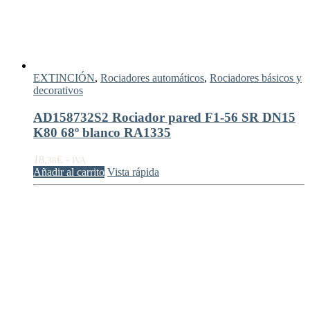
EXTINCIÓN
,
Rociadores automáticos
,
Rociadores básicos y
decorativos
AD158732S2 Rociador pared F1-56 SR DN15
K80 68º blanco RA1335
18,
€
38
+ IVA
Añadir al carrito
Vista rápida