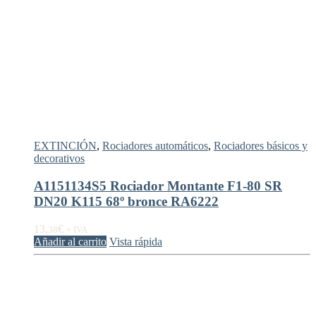
EXTINCIÓN
,
Rociadores automáticos
,
Rociadores básicos y
decorativos
A1151134S5 Rociador Montante F1-80 SR
DN20 K115 68º bronce RA6222
13,
€
38
+ IVA
Añadir al carrito
Vista rápida