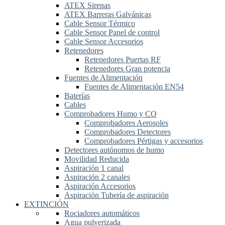
ATEX Sirenas
ATEX Barreras Galvánicas
Cable Sensor Térmico
Cable Sensor Panel de control
Cable Sensor Accesorios
Retenedores
Retenedores Puertas RF
Retenedores Gran potencia
Fuentes de Alimentación
Fuentes de Alimentación EN54
Baterías
Cables
Comprobadores Humo y CO
Comprobadores Aerosoles
Comprobadores Detectores
Comprobadores Pértigas y accesorios
Detectores autónomos de humo
Movilidad Reducida
Aspiración 1 canal
Aspiración 2 canales
Aspiración Accesorios
Aspiración Tubería de aspiración
EXTINCIÓN
Rociadores automáticos
Agua pulverizada