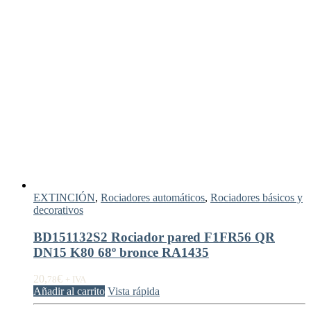
EXTINCIÓN
,
Rociadores automáticos
,
Rociadores básicos y
decorativos
BD151132S2 Rociador pared F1FR56 QR
DN15 K80 68º bronce RA1435
20,
€
78
+ IVA
Añadir al carrito
Vista rápida