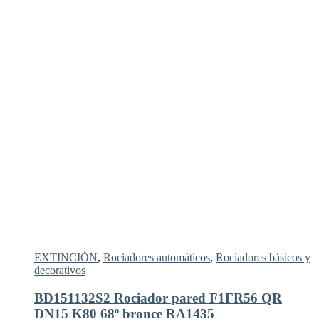
EXTINCIÓN
,
Rociadores automáticos
,
Rociadores básicos y
decorativos
BD151132S2 Rociador pared F1FR56 QR
DN15 K80 68º bronce RA1435