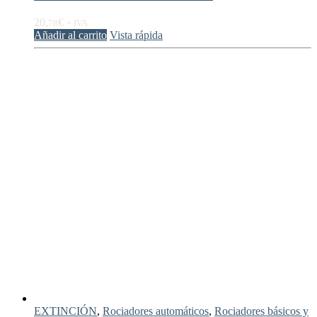
20,
€
78
+ IVA
Añadir al carrito
Vista rápida
EXTINCIÓN
,
Rociadores automáticos
,
Rociadores básicos y