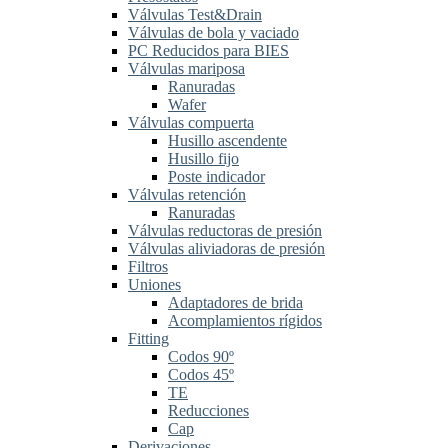
Válvulas Test&Drain
Válvulas de bola y vaciado
PC Reducidos para BIES
Válvulas mariposa
Ranuradas
Wafer
Válvulas compuerta
Husillo ascendente
Husillo fijo
Poste indicador
Válvulas retención
Ranuradas
Válvulas reductoras de presión
Válvulas aliviadoras de presión
Filtros
Uniones
Adaptadores de brida
Acomplamientos rígidos
Fitting
Codos 90º
Codos 45º
TE
Reducciones
Cap
Derivaciones