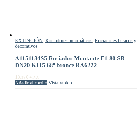
EXTINCIÓN
,
Rociadores automáticos
,
Rociadores básicos y
decorativos
A1151134S5 Rociador Montante F1-80 SR
DN20 K115 68º bronce RA6222
13,
€
38
+ IVA
Añadir al carrito
Vista rápida