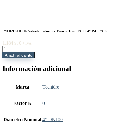
IMFR206011006 Válvula Reductora Presión Trim DN100 4″ ISO PN16
1.184,
€
90
+ IVA
IMFR206011006
Válvula
Añadir al carrito
Reductora
Presión
Información adicional
Trim
DN100
4"
ISO
Marca
Tecnidro
PN16
cantidad
Factor K
0
Diámetro Nominal
4" DN100