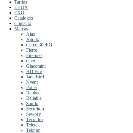
Tarifas
EHOX
EXO
Catálogos
Contacto
Marcas
Ajax
Apollo
Cerco 300EQ
Fierre
Firemiks
Gaer
Giacomini
HD Fire
Jade Bird
Nvent
Potter
Raphael
Reliable
Sanflo
Securiton
Sewosy
Tecnidro
Teletek
Teknim