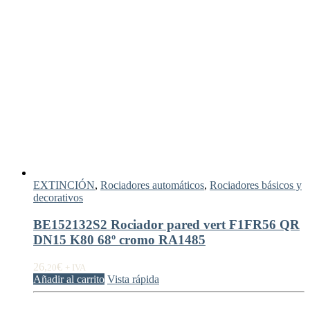
EXTINCIÓN
,
Rociadores automáticos
,
Rociadores básicos y
decorativos
BE152132S2 Rociador pared vert F1FR56 QR
DN15 K80 68º cromo RA1485
26,
€
20
+ IVA
Añadir al carrito
Vista rápida