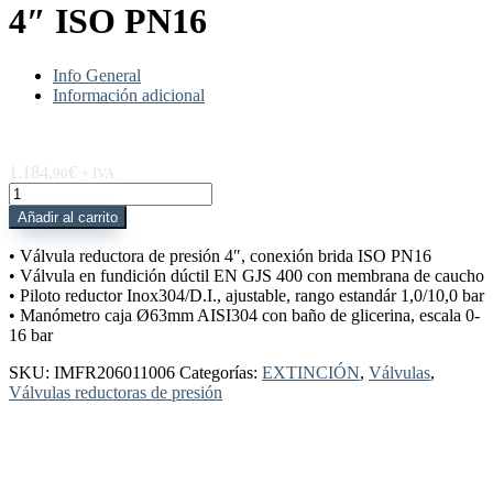
4″ ISO PN16
Info General
Información adicional
1.184,
€
90
+ IVA
IMFR206011006
Válvula
Añadir al carrito
Reductora
Presión
• Válvula reductora de presión 4″, conexión brida ISO PN16
Trim
• Válvula en fundición dúctil EN GJS 400 con membrana de caucho
DN100
• Piloto reductor Inox304/D.I., ajustable, rango estandár 1,0/10,0 bar
4"
• Manómetro caja Ø63mm AISI304 con baño de glicerina, escala 0-
ISO
16 bar
PN16
cantidad
SKU:
IMFR206011006
Categorías:
EXTINCIÓN
,
Válvulas
,
Válvulas reductoras de presión