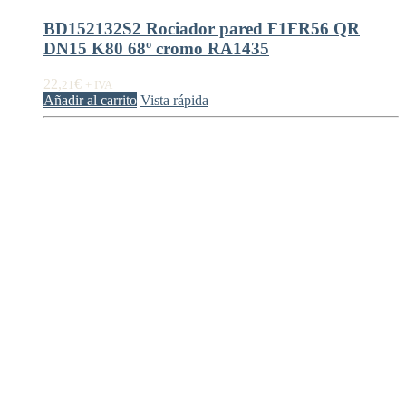
BD152132S2 Rociador pared F1FR56 QR
DN15 K80 68º cromo RA1435
22,
€
21
+ IVA
Añadir al carrito
Vista rápida