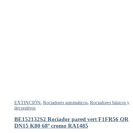
EXTINCIÓN
,
Rociadores automáticos
,
Rociadores básicos y
decorativos
BE152132S2 Rociador pared vert F1FR56 QR
DN15 K80 68º cromo RA1485