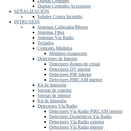
Durgas Centrales
Durgas Centrales Accesorios
SEÑALIZACIÓN
Señales Contra Incendio
INTRUSIÓN
Sistemas Cableados/Mixtos
Sistemas Fibra
Sistemas Vía Radio
Teclados
Centrales Módulos
Módulos expansores
Detectores de Interior
Detectores Rotura de cristal
Detectores DT interior
Detectores PIR interior
Detectores PIRCAM interior
Kit de Intrusión
Sirenas de exterior
Sirenas de interior
Kit de Intrusión
Detectores Vía Radio
Detectores Vía Radio PIRCAM interior
Detectores Domésticos Vía Radio
Detectores Vía Radio exterior
Detectores Vía Radio interior