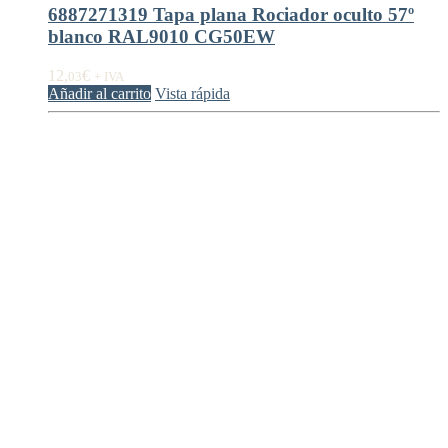
6887271319 Tapa plana Rociador oculto 57º
blanco RAL9010 CG50EW
12,
€
03
+ IVA
Añadir al carrito
Vista rápida