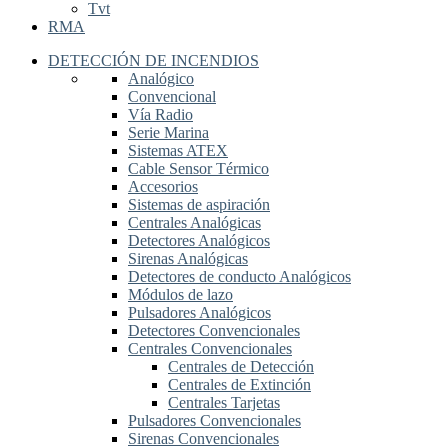
Tvt
RMA
DETECCIÓN DE INCENDIOS
Analógico
Convencional
Vía Radio
Serie Marina
Sistemas ATEX
Cable Sensor Térmico
Accesorios
Sistemas de aspiración
Centrales Analógicas
Detectores Analógicos
Sirenas Analógicas
Detectores de conducto Analógicos
Módulos de lazo
Pulsadores Analógicos
Detectores Convencionales
Centrales Convencionales
Centrales de Detección
Centrales de Extinción
Centrales Tarjetas
Pulsadores Convencionales
Sirenas Convencionales