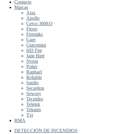
Contacto
Marcas
Ajax
Apollo
Cerco 300EQ
Fierre
Firemiks
Gaer
Giacomini
HD Fire
Jade Bird
Nvent
Potter
Raphael
Reliable
Sanflo
Securiton
Sewosy
Tecnidro
Teletek
Teknim
Tvt
RMA
DETECCIÓN DE INCENDIOS