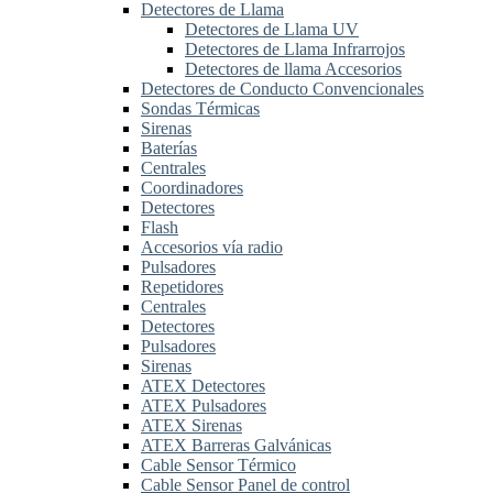
Detectores de Llama
Detectores de Llama UV
Detectores de Llama Infrarrojos
Detectores de llama Accesorios
Detectores de Conducto Convencionales
Sondas Térmicas
Sirenas
Baterías
Centrales
Coordinadores
Detectores
Flash
Accesorios vía radio
Pulsadores
Repetidores
Centrales
Detectores
Pulsadores
Sirenas
ATEX Detectores
ATEX Pulsadores
ATEX Sirenas
ATEX Barreras Galvánicas
Cable Sensor Térmico
Cable Sensor Panel de control