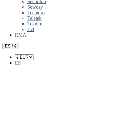
Securiton
Sewosy
Tecnidro
Teletek
Teknim
Tvt
RMA
ES / €
ES