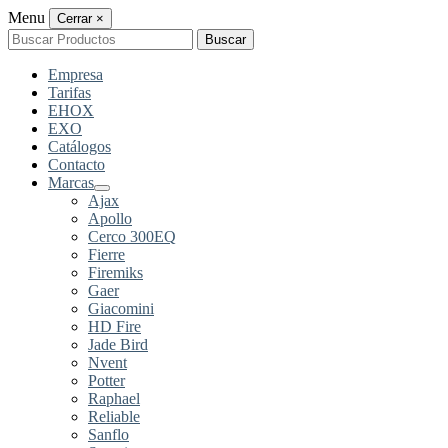
Menu
Cerrar
×
Buscar
Buscar
por:
Empresa
Tarifas
EHOX
EXO
Catálogos
Contacto
Marcas
Ajax
Apollo
Cerco 300EQ
Fierre
Firemiks
Gaer
Giacomini
HD Fire
Jade Bird
Nvent
Potter
Raphael
Reliable
Sanflo