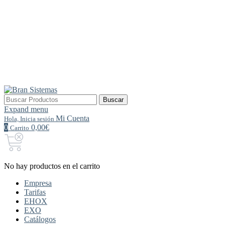
Buscar
Buscar
por:
Expand menu
Mi Cuenta
Hola, Inicia sesión
0
0,00€
Carrito
No hay productos en el carrito
Empresa
Tarifas
EHOX
EXO
Catálogos