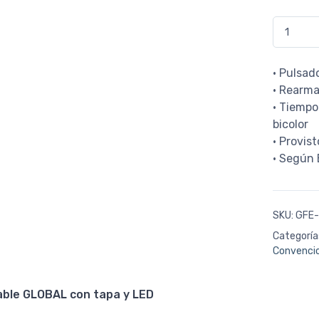
GFE-MCPE-
• Pulsad
• Rearma
• Tiempo
bicolor
• Provis
• Según 
SKU:
GFE
Categoría
Convenci
ble GLOBAL con tapa y LED