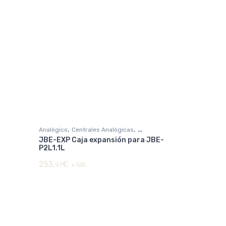
,
,
Analógico
Centrales Analógicas
JBE-EXP Caja expansión para JBE-
DETECCIÓN DE INCENDIOS
P2L1.1L
253,
€
97
+ IVA