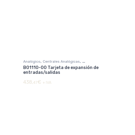
,
,
Analógico
Centrales Analógicas
B01110-00 Tarjeta de expansión de
DETECCIÓN DE INCENDIOS
entradas/salidas
438,
€
47
+ IVA