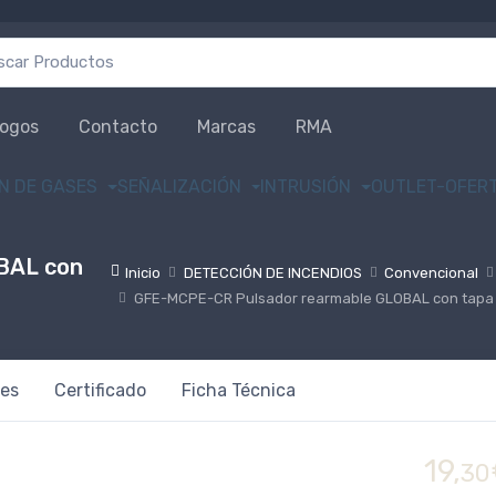
r por:
logos
Contacto
Marcas
RMA
N DE GASES
SEÑALIZACIÓN
INTRUSIÓN
OUTLET-OFER
BAL con
Inicio
DETECCIÓN DE INCENDIOS
Convencional
GFE-MCPE-CR Pulsador rearmable GLOBAL con tapa 
es
Certificado
Ficha Técnica
19,
30