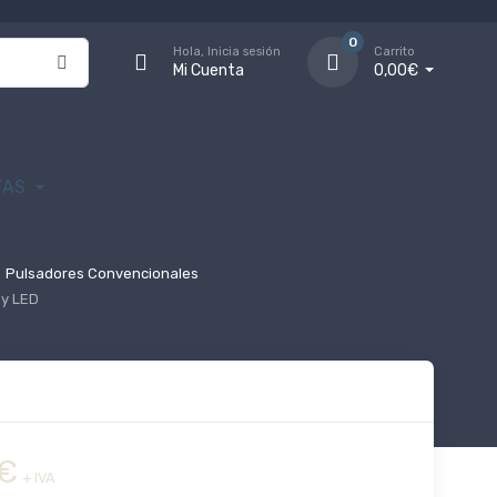
0
Hola, Inicia sesión
Carrito
Mi Cuenta
0,00€
TAS
Pulsadores Convencionales
y LED
€
+ IVA