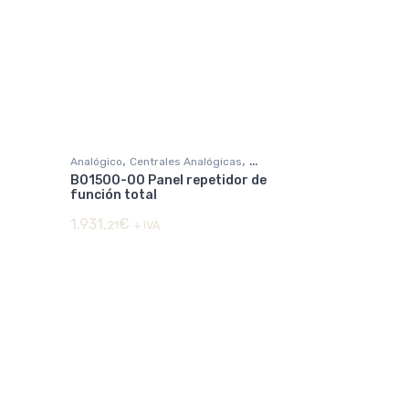
,
,
Analógico
Centrales Analógicas
B01500-00 Panel repetidor de
DETECCIÓN DE INCENDIOS
función total
1.931,
€
21
+ IVA