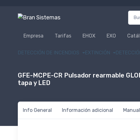
Busca
Empresa
Tarifas
EHOX
EXO
Catá
DETECCIÓN DE INCENDIOS
EXTINCIÓN
DETECCIÓ
GFE-MCPE-CR Pulsador rearmable GLO
tapa y LED
Info General
Información adicional
Manual