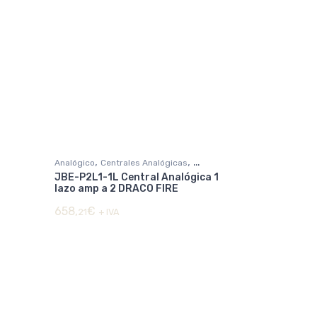
,
,
Analógico
Centrales Analógicas
JBE-P2L1-1L Central Analógica 1
DETECCIÓN DE INCENDIOS
lazo amp a 2 DRACO FIRE
658,
€
21
+ IVA