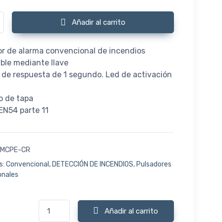
CR Pulsador rearmable GLOBAL con tapa y LED cantidad
Añadir al carrito
or de alarma convencional de incendios
ble mediante llave
 de respuesta de 1 segundo. Led de activación
to de tapa
EN54 parte 11
-MCPE-CR
s:
Convencional
,
DETECCIÓN DE INCENDIOS
,
Pulsadores
onales
GFE-MCPE-CR Pulsador rearmable GLOBAL con tapa y LE
Añadir al carrito