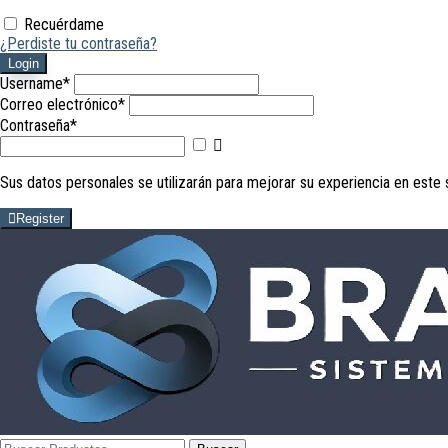
Recuérdame
¿Perdiste tu contraseña?
Login
Username
*
Correo electrónico
*
Contraseña
*
Mostrar
contraseña
Sus datos personales se utilizarán para mejorar su experiencia en este 
Register
Buscar