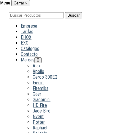
Menu
Cerrar
×
Buscar
Buscar
por:
Empresa
Tarifas
EHOX
EXO
Catálogos
Contacto
Marcas
Ajax
Apollo
Cerco 300EQ
Fierre
Firemiks
Gaer
Giacomini
HD Fire
Jade Bird
Nvent
Potter
Raphael