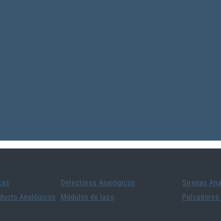
cas
Detectores Analógicos
Sirenas Ana
ducto Analógicos
Módulos de lazo
Pulsadores