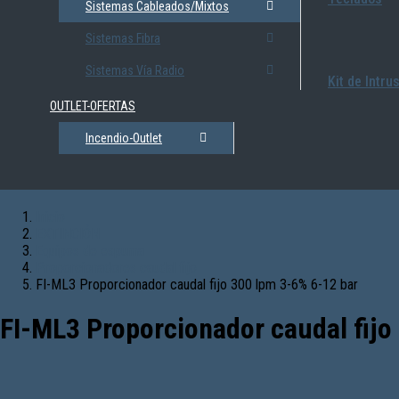
Sistemas Cableados/Mixtos
Sistemas Fibra
Sistemas Vía Radio
Kit de Intru
OUTLET-OFERTAS
Incendio-Outlet
Inicio
EXTINCIÓN
Equipos de espuma
Proporcionadores caudal fijo
FI-ML3 Proporcionador caudal fijo 300 lpm 3-6% 6-12 bar
FI-ML3 Proporcionador caudal fijo