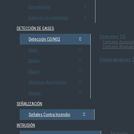
Soportación
Extinción en campanas
DETECCIÓN DE GASES
Centrales CO
Detección CO/NO2
Centrales Accesor
Centrales Ampliab
Direx
Comprobadores D
Durtex
Durtox
Standgas Autónomos
Durgas
SEÑALIZACIÓN
Señales Contra Incendio
INTRUSIÓN
Teclados