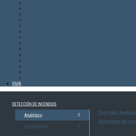
GIACOMINI
HD FIRE
JADE BIRD
NVENT
POTTER
RAPHAEL
RELIABLE
SANFLO
SECURITON
SEWOSY
TECNIDRO
TELETEK
TEKNIM
TVT
RMA
DETECCIÓN DE INCENDIOS
Centrales Analógi
Analógico
Detectores de con
Convencional