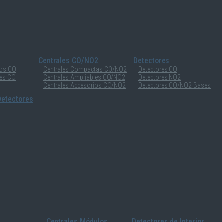
Centrales CO/NO2
Detectores
ios CO
Centrales Compactas CO/NO2
Detectores CO
les CO
Centrales Ampliables CO/NO2
Detectores NO2
Centrales Accesorios CO/NO2
Detectores CO/NO2 Bases
etectores
Centrales Módulos
Detectores de Interior