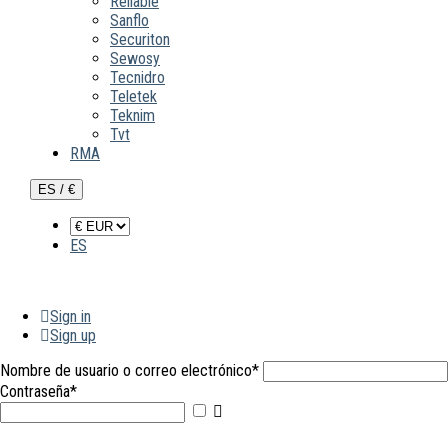
Reliable
Sanflo
Securiton
Sewosy
Tecnidro
Teletek
Teknim
Tvt
RMA
ES / €
ES
Sign in
Sign up
Nombre de usuario o correo electrónico
*
Contraseña
*
Mostrar
contraseña