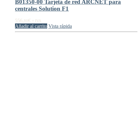
B01350-00 Tarjeta de red ARCNET para
centrales Solution F1
556,
€
80
+ IVA
Añadir al carrito
Vista rápida