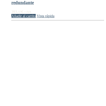
redundante
393,
€
37
+ IVA
Añadir al carrito
Vista rápida