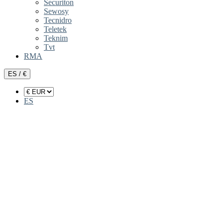
Securiton
Sewosy
Tecnidro
Teletek
Teknim
Tvt
RMA
ES / €
ES