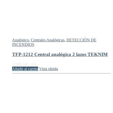
Analógico
,
Centrales Analógicas
,
DETECCIÓN DE
INCENDIOS
TFP-1212 Central analógica 2 lazos TEKNIM
1.188,
€
54
+ IVA
Añadir al carrito
Vista rápida