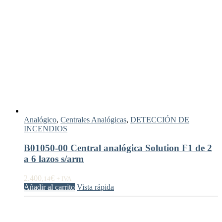
Analógico
,
Centrales Analógicas
,
DETECCIÓN DE
INCENDIOS
B01050-00 Central analógica Solution F1 de 2
a 6 lazos s/arm
2.400,
€
14
+ IVA
Añadir al carrito
Vista rápida