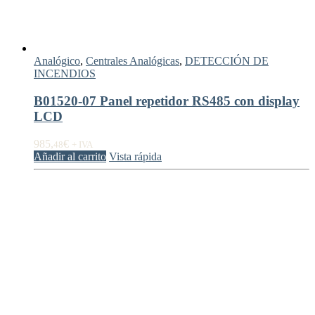
Analógico
,
Centrales Analógicas
,
DETECCIÓN DE
INCENDIOS
B01520-07 Panel repetidor RS485 con display
LCD
985,
€
48
+ IVA
Añadir al carrito
Vista rápida