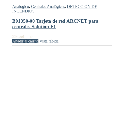
Analógico
,
Centrales Analógicas
,
DETECCIÓN DE
INCENDIOS
B01350-00 Tarjeta de red ARCNET para
centrales Solution F1
556,
€
80
+ IVA
Añadir al carrito
Vista rápida