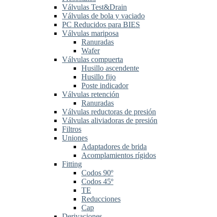
Válvulas Test&Drain
Válvulas de bola y vaciado
PC Reducidos para BIES
Válvulas mariposa
Ranuradas
Wafer
Válvulas compuerta
Husillo ascendente
Husillo fijo
Poste indicador
Válvulas retención
Ranuradas
Válvulas reductoras de presión
Válvulas aliviadoras de presión
Filtros
Uniones
Adaptadores de brida
Acomplamientos rígidos
Fitting
Codos 90º
Codos 45º
TE
Reducciones
Cap
Derivaciones