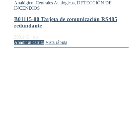
Analógico
,
Centrales Analógicas
,
DETECCIÓN DE
INCENDIOS
B01115-00 Tarjeta de comunicación RS485
redundante
393,
€
37
+ IVA
Añadir al carrito
Vista rápida