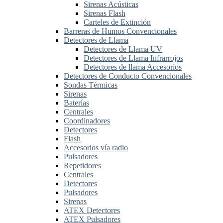
Sirenas Acústicas
Sirenas Flash
Carteles de Extinción
Barreras de Humos Convencionales
Detectores de Llama
Detectores de Llama UV
Detectores de Llama Infrarrojos
Detectores de llama Accesorios
Detectores de Conducto Convencionales
Sondas Térmicas
Sirenas
Baterías
Centrales
Coordinadores
Detectores
Flash
Accesorios vía radio
Pulsadores
Repetidores
Centrales
Detectores
Pulsadores
Sirenas
ATEX Detectores
ATEX Pulsadores