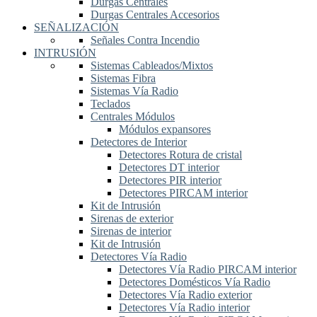
Durgas Centrales
Durgas Centrales Accesorios
SEÑALIZACIÓN
Señales Contra Incendio
INTRUSIÓN
Sistemas Cableados/Mixtos
Sistemas Fibra
Sistemas Vía Radio
Teclados
Centrales Módulos
Módulos expansores
Detectores de Interior
Detectores Rotura de cristal
Detectores DT interior
Detectores PIR interior
Detectores PIRCAM interior
Kit de Intrusión
Sirenas de exterior
Sirenas de interior
Kit de Intrusión
Detectores Vía Radio
Detectores Vía Radio PIRCAM interior
Detectores Domésticos Vía Radio
Detectores Vía Radio exterior
Detectores Vía Radio interior