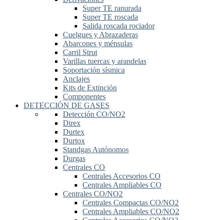
Super TE ranurada
Super TE roscada
Salida roscada rociador
Cuelgues y Abrazaderas
Abarcones y ménsulas
Carril Strut
Varillas tuercas y arandelas
Soportación sísmica
Anclajes
Kits de Extinción
Componentes
DETECCIÓN DE GASES
Detección CO/NO2
Direx
Durtex
Durtox
Standgas Autónomos
Durgas
Centrales CO
Centrales Accesorios CO
Centrales Ampliables CO
Centrales CO/NO2
Centrales Compactas CO/NO2
Centrales Ampliables CO/NO2