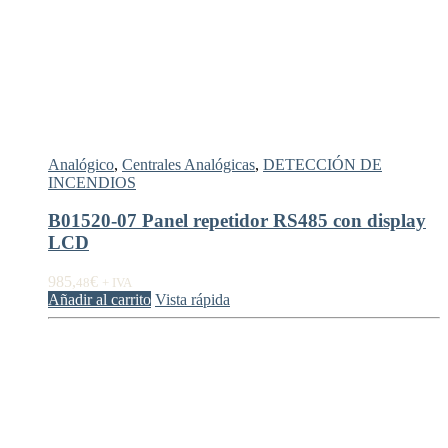
Analógico
,
Centrales Analógicas
,
DETECCIÓN DE
INCENDIOS
B01520-07 Panel repetidor RS485 con display
LCD
985,
€
48
+ IVA
Añadir al carrito
Vista rápida