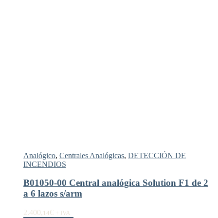
Analógico
,
Centrales Analógicas
,
DETECCIÓN DE
INCENDIOS
B01050-00 Central analógica Solution F1 de 2
a 6 lazos s/arm
2.400,
€
14
+ IVA