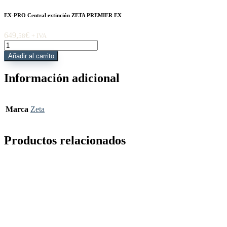
EX-PRO Central extinción ZETA PREMIER EX
649,
€
58
+ IVA
EX-
PRO
Añadir al carrito
Central
extinción
Información adicional
ZETA
PREMIER
EX
cantidad
Marca
Zeta
Productos relacionados