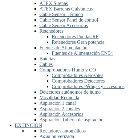
ATEX Sirenas
ATEX Barreras Galvánicas
Cable Sensor Térmico
Cable Sensor Panel de control
Cable Sensor Accesorios
Retenedores
Retenedores Puertas RF
Retenedores Gran potencia
Fuentes de Alimentación
Fuentes de Alimentación EN54
Baterías
Cables
Comprobadores Humo y CO
Comprobadores Aerosoles
Comprobadores Detectores
Comprobadores Pértigas y accesorios
Detectores autónomos de humo
Movilidad Reducida
Aspiración 1 canal
Aspiración 2 canales
Aspiración Accesorios
Aspiración Tubería de aspiración
EXTINCIÓN
Rociadores automáticos
Agua pulverizada