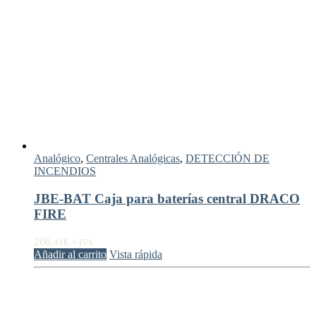
Analógico
,
Centrales Analógicas
,
DETECCIÓN DE
INCENDIOS
JBE-BAT Caja para baterías central DRACO
FIRE
266,
€
41
+ IVA
Añadir al carrito
Vista rápida