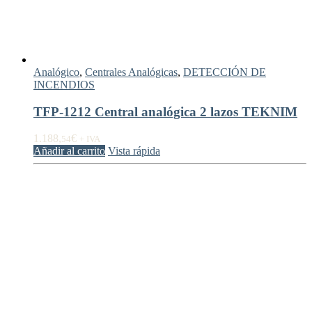
Analógico
,
Centrales Analógicas
,
DETECCIÓN DE
INCENDIOS
TFP-1212 Central analógica 2 lazos TEKNIM
1.188,
€
54
+ IVA
Añadir al carrito
Vista rápida