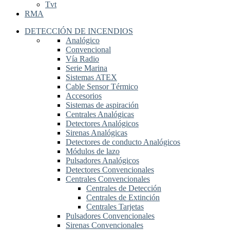
Tvt
RMA
DETECCIÓN DE INCENDIOS
Analógico
Convencional
Vía Radio
Serie Marina
Sistemas ATEX
Cable Sensor Térmico
Accesorios
Sistemas de aspiración
Centrales Analógicas
Detectores Analógicos
Sirenas Analógicas
Detectores de conducto Analógicos
Módulos de lazo
Pulsadores Analógicos
Detectores Convencionales
Centrales Convencionales
Centrales de Detección
Centrales de Extinción
Centrales Tarjetas
Pulsadores Convencionales
Sirenas Convencionales