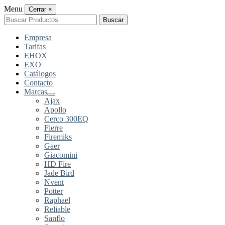
Menu
Cerrar
×
Buscar
Buscar
por:
Empresa
Tarifas
EHOX
EXO
Catálogos
Contacto
Marcas
Ajax
Apollo
Cerco 300EQ
Fierre
Firemiks
Gaer
Giacomini
HD Fire
Jade Bird
Nvent
Potter
Raphael
Reliable
Sanflo