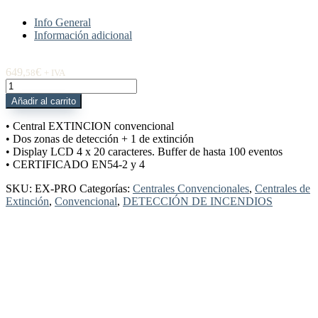
Info General
Información adicional
649,
€
58
+ IVA
EX-
PRO
Añadir al carrito
Central
extinción
• Central EXTINCION convencional
ZETA
• Dos zonas de detección + 1 de extinción
PREMIER
• Display LCD 4 x 20 caracteres. Buffer de hasta 100 eventos
EX
• CERTIFICADO EN54-2 y 4
cantidad
SKU:
EX-PRO
Categorías:
Centrales Convencionales
,
Centrales de
Extinción
,
Convencional
,
DETECCIÓN DE INCENDIOS