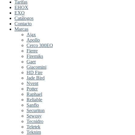
Tarifas
EHOX
EXO
Catálogos
Contacto
Marcas
Ajax
Apollo
Cerco 300EQ
Fierre
Firemiks
Gaer
Giacomini
HD Fire
Jade Bird
Nvent
Potter
Raphael
Reliable
Sanflo
Securiton
Sewosy
Tecnidro
Teletek
Teknim