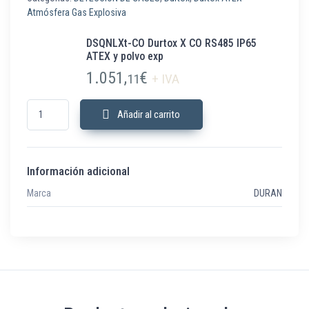
Atmósfera Gas Explosiva
DSQNLXt-CO Durtox X CO RS485 IP65
ATEX y polvo exp
1.051,
€
11
+ IVA
DSQNLXt-CO Durtox X CO RS485 IP65 ATEX y polvo exp cantidad
Añadir al carrito
Información adicional
Marca
DURAN