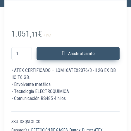
1.051,
€
11
+ IVA
DSQNLXt-CO Durtox X CO RS485 IP65 ATEX y polvo exp cantidad
Añadir al carrito
• ATEX CERTIFICADO – LOM10ATEX2076/3 -II 2G EX DB
IIC T6 GB.
• Envolvente metálica
• Tecnología ELECTROQUIMICA
• Comunicación RS485 4 hilos
SKU:
DSQNLXt-CO
Categorías:
DETECCIÓN DE GASES
,
Durtox
,
Durtox ATEX