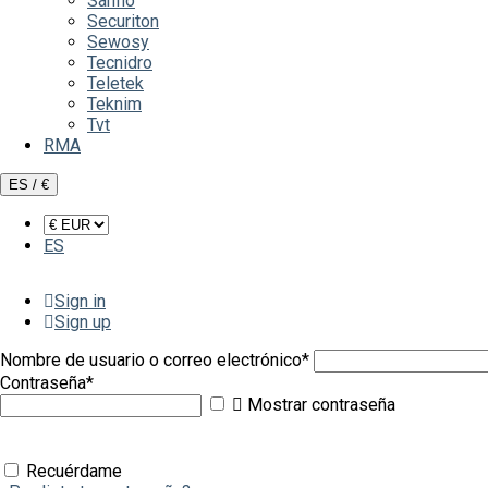
Sanflo
Securiton
Sewosy
Tecnidro
Teletek
Teknim
Tvt
RMA
ES / €
ES
Sign in
Sign up
Nombre de usuario o correo electrónico
*
Contraseña
*
Mostrar contraseña
Recuérdame