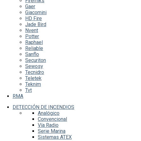
Firemiks
Gaer
Giacomini
HD Fire
Jade Bird
Nvent
Potter
Raphael
Reliable
Sanflo
Securiton
Sewosy
Tecnidro
Teletek
Teknim
Tvt
RMA
DETECCIÓN DE INCENDIOS
Analógico
Convencional
Vía Radio
Serie Marina
Sistemas ATEX