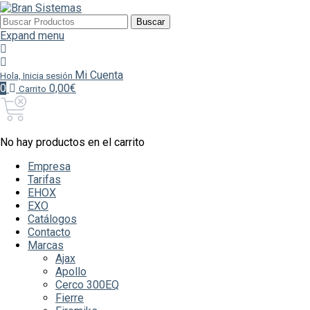
Buscar
Buscar
por:
Expand menu
Mi Cuenta
Hola, Inicia sesión
0
0,00€
Carrito
No hay productos en el carrito
Empresa
Tarifas
EHOX
EXO
Catálogos
Contacto
Marcas
Ajax
Apollo
Cerco 300EQ
Fierre