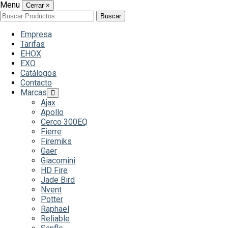
Menu
Cerrar
×
Buscar
Buscar
por:
Empresa
Tarifas
EHOX
EXO
Catálogos
Contacto
Marcas
Ajax
Apollo
Cerco 300EQ
Fierre
Firemiks
Gaer
Giacomini
HD Fire
Jade Bird
Nvent
Potter
Raphael
Reliable