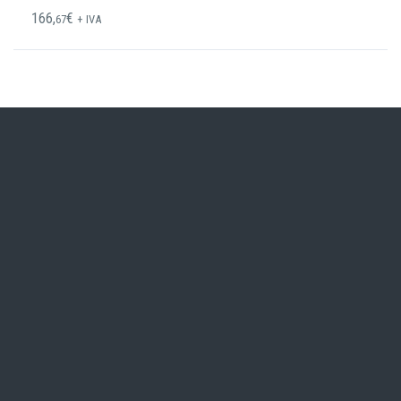
166,
€
67
+ IVA