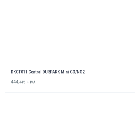
DKCT011 Central DURPARK Mini CO/NO2
444,
€
44
+ IVA