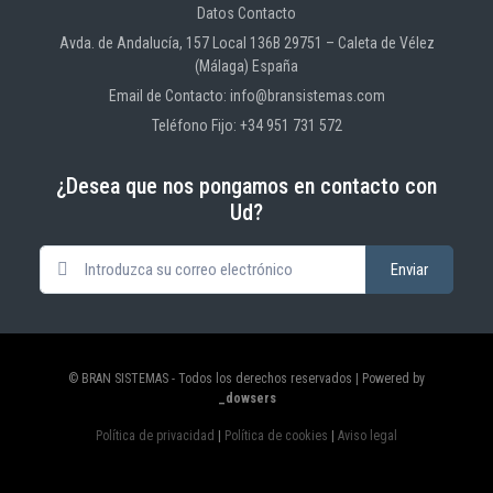
Datos Contacto
Avda. de Andalucía, 157 Local 136B 29751 – Caleta de Vélez
(Málaga) España
Email de Contacto: info@bransistemas.com
Teléfono Fijo: +34 951 731 572
¿Desea que nos pongamos en contacto con
Ud?
© BRAN SISTEMAS - Todos los derechos reservados | Powered by
_dowsers
Política de privacidad
|
Política de cookies
|
Aviso legal