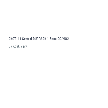
DKCT111 Central DURPARK 1 Zona CO/NO2
577,
€
78
+ IVA