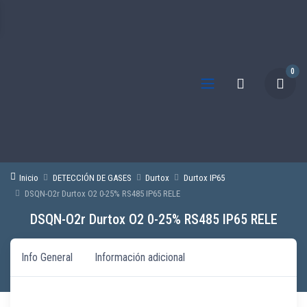
0
Inicio
DETECCIÓN DE GASES
Durtox
Durtox IP65
DSQN-O2r Durtox O2 0-25% RS485 IP65 RELE
DSQN-O2r Durtox O2 0-25% RS485 IP65 RELE
Info General
Información adicional