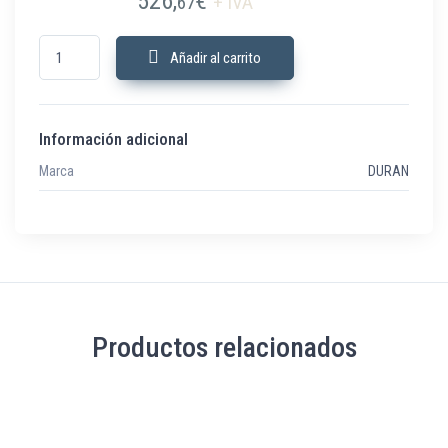
526,
€
67
+ IVA
DSQN-O2r Durtox O2 0-25% RS485 IP65 RELE cantidad
Añadir al carrito
Información adicional
Marca
DURAN
Productos relacionados