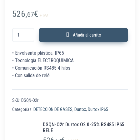
526,
€
67
+ IVA
DSQN-O2r Durtox O2 0-25% RS485 IP65 RELE cantidad
Añadir al carrito
• Envolvente plástica. IP65
• Tecnología ELECTROQUIMICA
• Comunicación RS485 4 hilos
• Con salida de relé
SKU:
DSQN-O2r
Categorías:
DETECCIÓN DE GASES
,
Durtox
,
Durtox IP65
DSQN-O2r Durtox O2 0-25% RS485 IP65
RELE