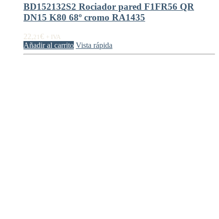
BD152132S2 Rociador pared F1FR56 QR
DN15 K80 68º cromo RA1435
22,
€
21
+ IVA
Añadir al carrito
Vista rápida