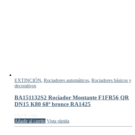
EXTINCIÓN
,
Rociadores automáticos
,
Rociadores básicos y
decorativos
BA151132S2 Rociador Montante F1FR56 QR
DN15 K80 68º bronce RA1425
13,
€
27
+ IVA
Añadir al carrito
Vista rápida