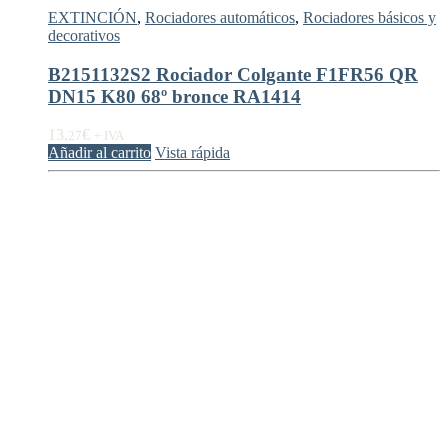
EXTINCIÓN
,
Rociadores automáticos
,
Rociadores básicos y
decorativos
B2151132S2 Rociador Colgante F1FR56 QR
DN15 K80 68º bronce RA1414
13,
€
27
+ IVA
Añadir al carrito
Vista rápida