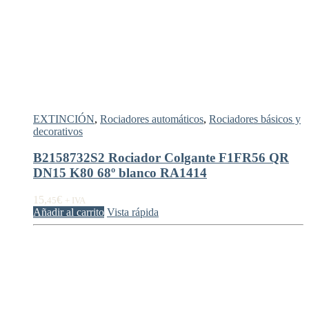
EXTINCIÓN
,
Rociadores automáticos
,
Rociadores básicos y
decorativos
B2158732S2 Rociador Colgante F1FR56 QR
DN15 K80 68º blanco RA1414
15,
€
45
+ IVA
Añadir al carrito
Vista rápida