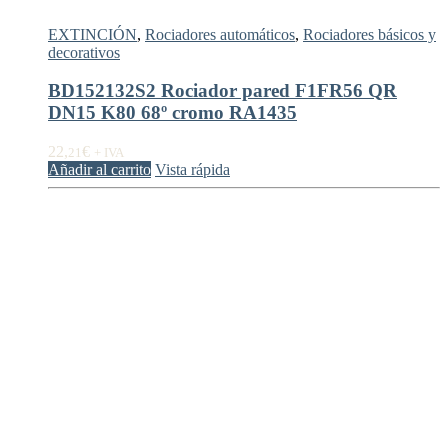
EXTINCIÓN
,
Rociadores automáticos
,
Rociadores básicos y
decorativos
BD152132S2 Rociador pared F1FR56 QR
DN15 K80 68º cromo RA1435
22,
€
21
+ IVA
Añadir al carrito
Vista rápida