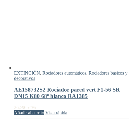
EXTINCIÓN
,
Rociadores automáticos
,
Rociadores básicos y
decorativos
AE158732S2 Rociador pared vert F1-56 SR
DN15 K80 68º blanco RA1385
26,
€
25
+ IVA
Añadir al carrito
Vista rápida