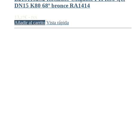
DN15 K80 68º bronce RA1414
13,
€
27
+ IVA
Añadir al carrito
Vista rápida