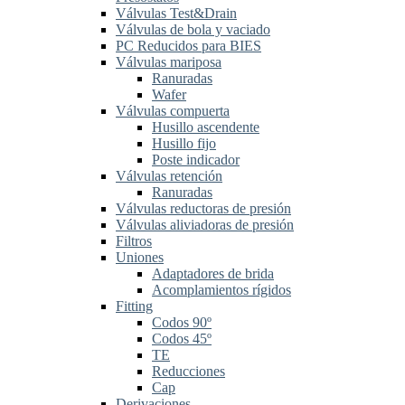
Válvulas Test&Drain
Válvulas de bola y vaciado
PC Reducidos para BIES
Válvulas mariposa
Ranuradas
Wafer
Válvulas compuerta
Husillo ascendente
Husillo fijo
Poste indicador
Válvulas retención
Ranuradas
Válvulas reductoras de presión
Válvulas aliviadoras de presión
Filtros
Uniones
Adaptadores de brida
Acomplamientos rígidos
Fitting
Codos 90º
Codos 45º
TE
Reducciones
Cap
Derivaciones