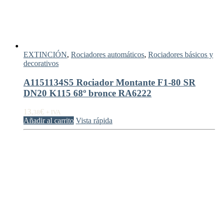
EXTINCIÓN
,
Rociadores automáticos
,
Rociadores básicos y
decorativos
A1151134S5 Rociador Montante F1-80 SR
DN20 K115 68º bronce RA6222
13,
€
38
+ IVA
Añadir al carrito
Vista rápida