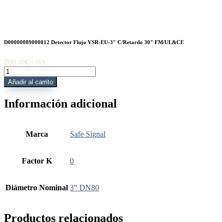
D00000089000012 Detector Flujo VSR-EU-3″ C/Retardo 30″ FM/UL&CE
260,
€
30
+ IVA
D00000089000012
Detector
Añadir al carrito
Flujo
VSR-
Información adicional
EU-
3"
C/Retardo
30"
Marca
Safe Signal
FM/UL&CE
cantidad
Factor K
0
Diámetro Nominal
3" DN80
Productos relacionados