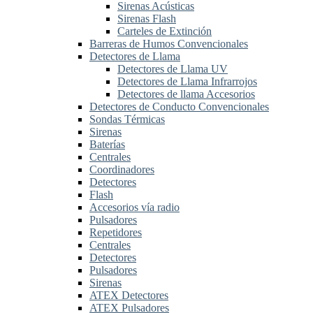
Sirenas Acústicas
Sirenas Flash
Carteles de Extinción
Barreras de Humos Convencionales
Detectores de Llama
Detectores de Llama UV
Detectores de Llama Infrarrojos
Detectores de llama Accesorios
Detectores de Conducto Convencionales
Sondas Térmicas
Sirenas
Baterías
Centrales
Coordinadores
Detectores
Flash
Accesorios vía radio
Pulsadores
Repetidores
Centrales
Detectores
Pulsadores
Sirenas
ATEX Detectores
ATEX Pulsadores