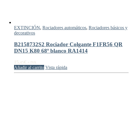
EXTINCIÓN
,
Rociadores automáticos
,
Rociadores básicos y
decorativos
B2158732S2 Rociador Colgante F1FR56 QR
DN15 K80 68º blanco RA1414
15,
€
45
+ IVA
Añadir al carrito
Vista rápida