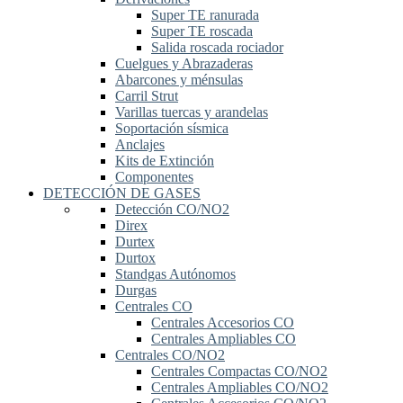
Super TE ranurada
Super TE roscada
Salida roscada rociador
Cuelgues y Abrazaderas
Abarcones y ménsulas
Carril Strut
Varillas tuercas y arandelas
Soportación sísmica
Anclajes
Kits de Extinción
Componentes
DETECCIÓN DE GASES
Detección CO/NO2
Direx
Durtex
Durtox
Standgas Autónomos
Durgas
Centrales CO
Centrales Accesorios CO
Centrales Ampliables CO
Centrales CO/NO2
Centrales Compactas CO/NO2
Centrales Ampliables CO/NO2