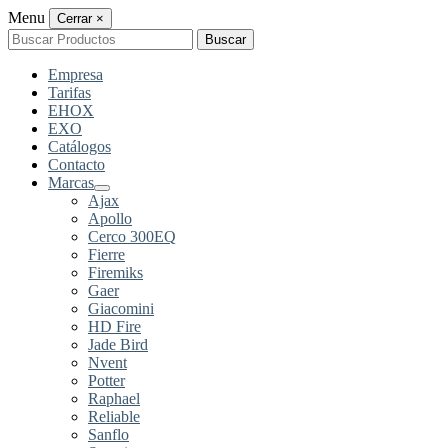
Menu
Cerrar
×
Buscar
Buscar
por:
Empresa
Tarifas
EHOX
EXO
Catálogos
Contacto
Marcas
Ajax
Apollo
Cerco 300EQ
Fierre
Firemiks
Gaer
Giacomini
HD Fire
Jade Bird
Nvent
Potter
Raphael
Reliable
Sanflo