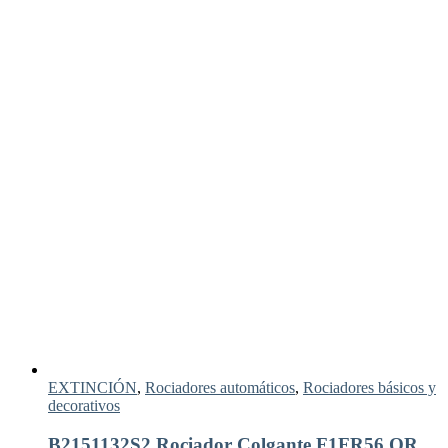
EXTINCIÓN
,
Rociadores automáticos
,
Rociadores básicos y
decorativos
B2151132S2 Rociador Colgante F1FR56 QR