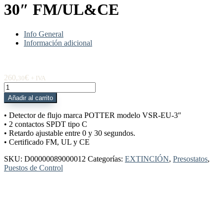
30″ FM/UL&CE
Info General
Información adicional
260,
€
30
+ IVA
D00000089000012
Detector
Añadir al carrito
Flujo
VSR-
• Detector de flujo marca POTTER modelo VSR-EU-3″
EU-
• 2 contactos SPDT tipo C
3"
• Retardo ajustable entre 0 y 30 segundos.
C/Retardo
• Certificado FM, UL y CE
30"
FM/UL&CE
SKU:
D00000089000012
Categorías:
EXTINCIÓN
,
Presostatos
,
cantidad
Puestos de Control