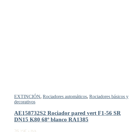
EXTINCIÓN
,
Rociadores automáticos
,
Rociadores básicos y
decorativos
AE158732S2 Rociador pared vert F1-56 SR
DN15 K80 68º blanco RA1385
26,
€
25
+ IVA