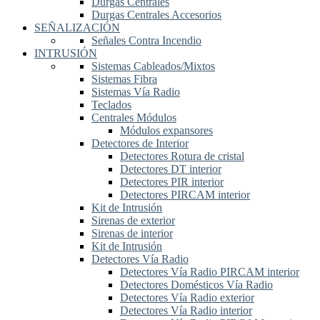
Durgas Centrales
Durgas Centrales Accesorios
SEÑALIZACIÓN
Señales Contra Incendio
INTRUSIÓN
Sistemas Cableados/Mixtos
Sistemas Fibra
Sistemas Vía Radio
Teclados
Centrales Módulos
Módulos expansores
Detectores de Interior
Detectores Rotura de cristal
Detectores DT interior
Detectores PIR interior
Detectores PIRCAM interior
Kit de Intrusión
Sirenas de exterior
Sirenas de interior
Kit de Intrusión
Detectores Vía Radio
Detectores Vía Radio PIRCAM interior
Detectores Domésticos Vía Radio
Detectores Vía Radio exterior
Detectores Vía Radio interior