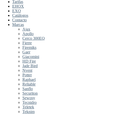
Tarifas
EHOX
EXO
Catálogos
Contacto
Marcas
Ajax
Apollo
Cerco 300EQ
Fierre
Firemiks
Gaer
Giacomini
HD Fire
Jade Bird
Nvent
Potter
Raphael
Reliable
Sanflo
Securiton
Sewosy
Tecnidro
Teletek
Teknim