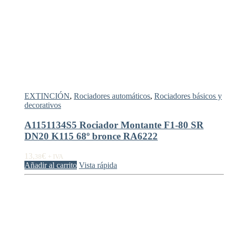
EXTINCIÓN
,
Rociadores automáticos
,
Rociadores básicos y
decorativos
A1151134S5 Rociador Montante F1-80 SR
DN20 K115 68º bronce RA6222
13,
€
38
+ IVA
Añadir al carrito
Vista rápida