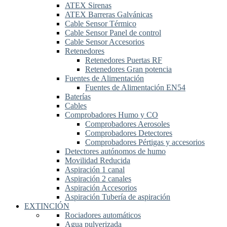
ATEX Sirenas
ATEX Barreras Galvánicas
Cable Sensor Térmico
Cable Sensor Panel de control
Cable Sensor Accesorios
Retenedores
Retenedores Puertas RF
Retenedores Gran potencia
Fuentes de Alimentación
Fuentes de Alimentación EN54
Baterías
Cables
Comprobadores Humo y CO
Comprobadores Aerosoles
Comprobadores Detectores
Comprobadores Pértigas y accesorios
Detectores autónomos de humo
Movilidad Reducida
Aspiración 1 canal
Aspiración 2 canales
Aspiración Accesorios
Aspiración Tubería de aspiración
EXTINCIÓN
Rociadores automáticos
Agua pulverizada