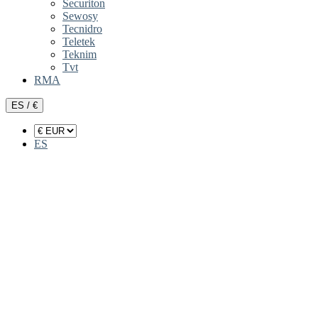
Securiton
Sewosy
Tecnidro
Teletek
Teknim
Tvt
RMA
ES / €
ES