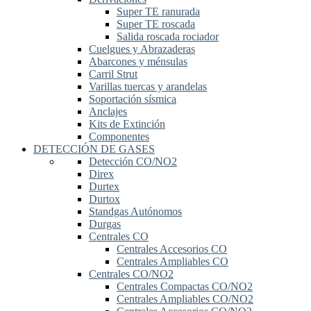
Super TE ranurada
Super TE roscada
Salida roscada rociador
Cuelgues y Abrazaderas
Abarcones y ménsulas
Carril Strut
Varillas tuercas y arandelas
Soportación sísmica
Anclajes
Kits de Extinción
Componentes
DETECCIÓN DE GASES
Detección CO/NO2
Direx
Durtex
Durtox
Standgas Autónomos
Durgas
Centrales CO
Centrales Accesorios CO
Centrales Ampliables CO
Centrales CO/NO2
Centrales Compactas CO/NO2
Centrales Ampliables CO/NO2