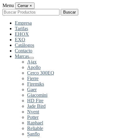
Menu
Cerrar
×
Buscar
Buscar
por:
Empresa
Tarifas
EHOX
EXO
Catálogos
Contacto
Marcas
Ajax
Apollo
Cerco 300EQ
Fierre
Firemiks
Gaer
Giacomini
HD Fire
Jade Bird
Nvent
Potter
Raphael
Reliable
Sanflo