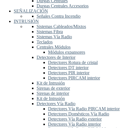
Durgas Centrales
Durgas Centrales Accesorios
SEÑALIZACIÓN
Señales Contra Incendio
INTRUSIÓN
Sistemas Cableados/Mixtos
Sistemas Fibra
Sistemas Vía Radio
Teclados
Centrales Módulos
Módulos expansores
Detectores de Interior
Detectores Rotura de cristal
Detectores DT interior
Detectores PIR interior
Detectores PIRCAM interior
Kit de Intrusión
Sirenas de exterior
Sirenas de interior
Kit de Intrusión
Detectores Vía Radio
Detectores Vía Radio PIRCAM interior
Detectores Domésticos Vía Radio
Detectores Vía Radio exterior
Detectores Vía Radio interior