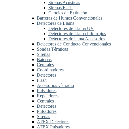
Sirenas Acústicas
Sirenas Flash
Carteles de Extinción
Barreras de Humos Convencionales
Detectores de Llama
Detectores de Llama UV
Detectores de Llama Infrarrojos
Detectores de llama Accesorios
Detectores de Conducto Convencionales
Sondas Térmicas
Sirenas
Baterías
Centrales
Coordinadores
Detectores
Flash
Accesorios vía radio
Pulsadores
Repetidores
Centrales
Detectores
Pulsadores
Sirenas
ATEX Detectores
ATEX Pulsadores