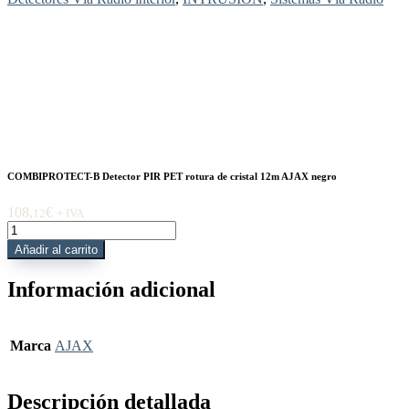
COMBIPROTECT-B Detector PIR PET rotura de cristal 12m AJAX negro
108,
€
12
+ IVA
COMBIPROTECT-
B
Añadir al carrito
Detector
PIR
Información adicional
PET
rotura
de
cristal
Marca
AJAX
12m
AJAX
negro
Descripción detallada
cantidad