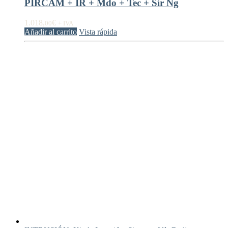
PIRCAM + IR + Mdo + Tec + Sir Ng
1.018,
€
00
+ IVA
Añadir al carrito
Vista rápida