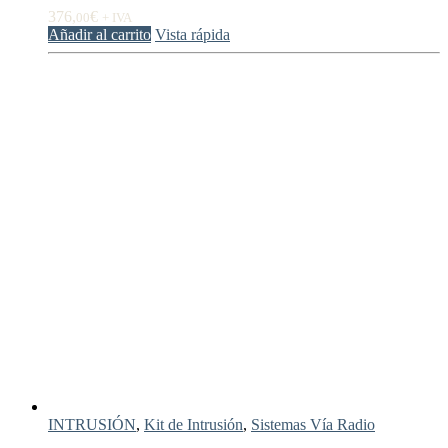
376,
€
00
+ IVA
Añadir al carrito
Vista rápida
INTRUSIÓN
,
Kit de Intrusión
,
Sistemas Vía Radio