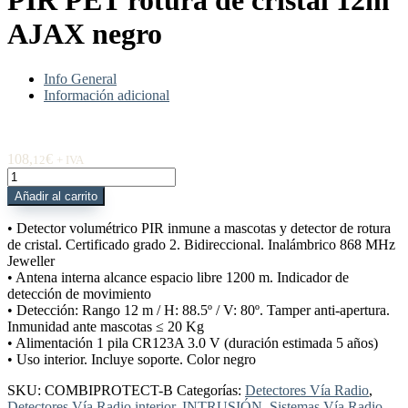
PIR PET rotura de cristal 12m
AJAX negro
Info General
Información adicional
108,
€
12
+ IVA
COMBIPROTECT-
B
Añadir al carrito
Detector
PIR
• Detector volumétrico PIR inmune a mascotas y detector de rotura
PET
de cristal. Certificado grado 2. Bidireccional. Inalámbrico 868 MHz
rotura
Jeweller
de
• Antena interna alcance espacio libre 1200 m. Indicador de
cristal
detección de movimiento
12m
• Detección: Rango 12 m / H: 88.5º / V: 80º. Tamper anti-apertura.
AJAX
Inmunidad ante mascotas ≤ 20 Kg
negro
• Alimentación 1 pila CR123A 3.0 V (duración estimada 5 años)
cantidad
• Uso interior. Incluye soporte. Color negro
SKU:
COMBIPROTECT-B
Categorías:
Detectores Vía Radio
,
Detectores Vía Radio interior
,
INTRUSIÓN
,
Sistemas Vía Radio