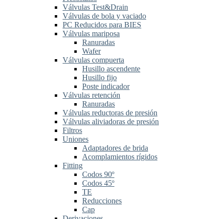
Válvulas Test&Drain
Válvulas de bola y vaciado
PC Reducidos para BIES
Válvulas mariposa
Ranuradas
Wafer
Válvulas compuerta
Husillo ascendente
Husillo fijo
Poste indicador
Válvulas retención
Ranuradas
Válvulas reductoras de presión
Válvulas aliviadoras de presión
Filtros
Uniones
Adaptadores de brida
Acomplamientos rígidos
Fitting
Codos 90º
Codos 45º
TE
Reducciones
Cap
Derivaciones