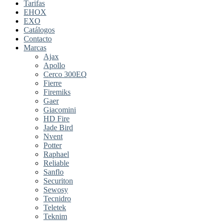
Tarifas
EHOX
EXO
Catálogos
Contacto
Marcas
Ajax
Apollo
Cerco 300EQ
Fierre
Firemiks
Gaer
Giacomini
HD Fire
Jade Bird
Nvent
Potter
Raphael
Reliable
Sanflo
Securiton
Sewosy
Tecnidro
Teletek
Teknim