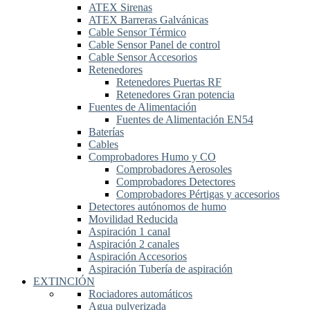
ATEX Sirenas
ATEX Barreras Galvánicas
Cable Sensor Térmico
Cable Sensor Panel de control
Cable Sensor Accesorios
Retenedores
Retenedores Puertas RF
Retenedores Gran potencia
Fuentes de Alimentación
Fuentes de Alimentación EN54
Baterías
Cables
Comprobadores Humo y CO
Comprobadores Aerosoles
Comprobadores Detectores
Comprobadores Pértigas y accesorios
Detectores autónomos de humo
Movilidad Reducida
Aspiración 1 canal
Aspiración 2 canales
Aspiración Accesorios
Aspiración Tubería de aspiración
EXTINCIÓN
Rociadores automáticos
Agua pulverizada