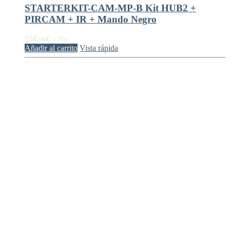
STARTERKIT-CAM-MP-B Kit HUB2 +
PIRCAM + IR + Mando Negro
558,
€
00
+ IVA
Añadir al carrito
Vista rápida