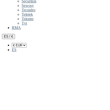
Securiton
Sewosy
Tecnidro
Teletek
Teknim
Tvt
RMA
ES / €
ES