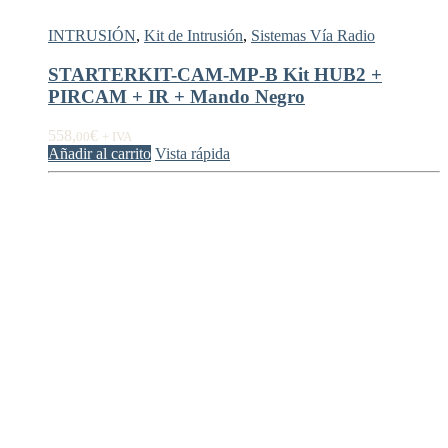
INTRUSIÓN
,
Kit de Intrusión
,
Sistemas Vía Radio
STARTERKIT-CAM-MP-B Kit HUB2 +
PIRCAM + IR + Mando Negro
558,
€
00
+ IVA
Añadir al carrito
Vista rápida