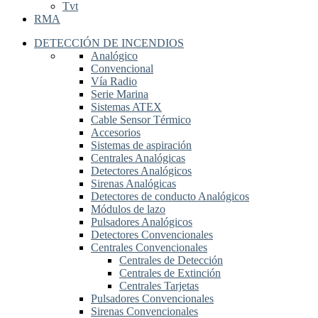
Tvt
RMA
DETECCIÓN DE INCENDIOS
Analógico
Convencional
Vía Radio
Serie Marina
Sistemas ATEX
Cable Sensor Térmico
Accesorios
Sistemas de aspiración
Centrales Analógicas
Detectores Analógicos
Sirenas Analógicas
Detectores de conducto Analógicos
Módulos de lazo
Pulsadores Analógicos
Detectores Convencionales
Centrales Convencionales
Centrales de Detección
Centrales de Extinción
Centrales Tarjetas
Pulsadores Convencionales
Sirenas Convencionales