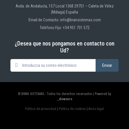
Avda. de Andalucía, 157 Local 136B 29751 – Caleta de Vélez
(Málaga) España
Email de Contacto: info@bransistemas.com
Teléfono Fijo: +34 951 731 572
¿Desea que nos pongamos en contacto con
Ud?
© BRAN SISTEMAS - Todos los derechos reservados | Powered by
_dowsers
Política de privacidad
|
Política de cookies
|
Aviso legal