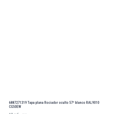
6887271319 Tapa plana Rociador oculto 57º blanco RAL9010
CG50EW