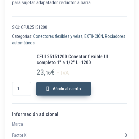
para sujetar adapatador reductor a barra.
SKU:
CFUL25151200
Categorías:
Conectores flexibles y velas
,
EXTINCIÓN
,
Rociadores
automáticos
CFUL25151200 Conector flexible UL
completo 1″ a 1/2″ L=1200
23,
€
16
+ IVA
CFUL25151200 Conector flexible UL completo 1" a 1/2" L=1200 cantidad
Añadir al carrito
Información adicional
Marca
Factor K
0