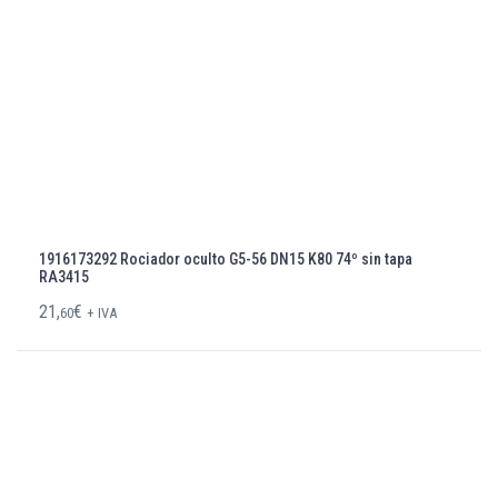
1916173292 Rociador oculto G5-56 DN15 K80 74º sin tapa
RA3415
21,
€
60
+ IVA