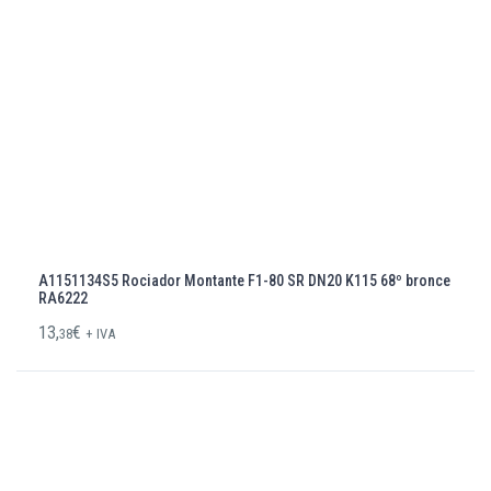
A1151134S5 Rociador Montante F1-80 SR DN20 K115 68º bronce
RA6222
13,
€
38
+ IVA