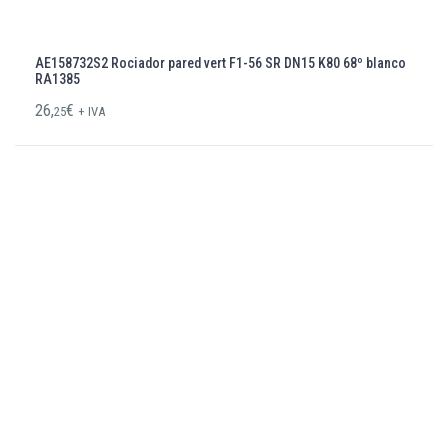
AE158732S2 Rociador pared vert F1-56 SR DN15 K80 68º blanco
RA1385
26,
€
25
+ IVA