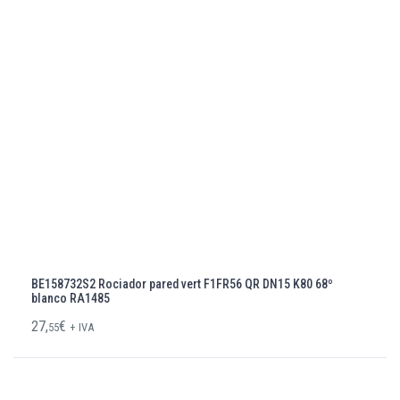
BE158732S2 Rociador pared vert F1FR56 QR DN15 K80 68º
blanco RA1485
27,
€
55
+ IVA