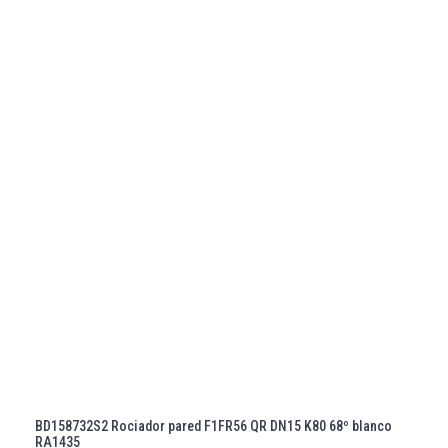
BD158732S2 Rociador pared F1FR56 QR DN15 K80 68º blanco
RA1435