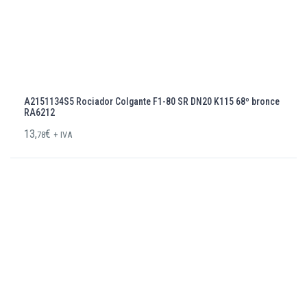
A2151134S5 Rociador Colgante F1-80 SR DN20 K115 68º bronce
RA6212
13,
€
78
+ IVA