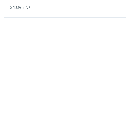
24,
€
53
+ IVA