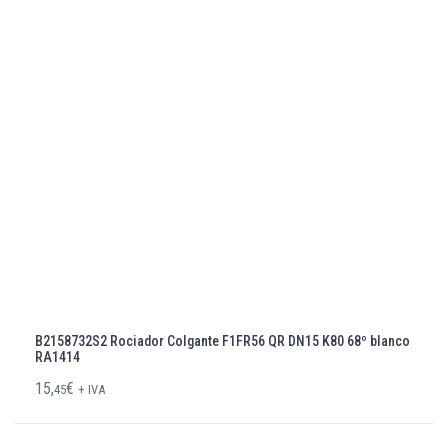
B2158732S2 Rociador Colgante F1FR56 QR DN15 K80 68º blanco
RA1414
15,
€
45
+ IVA