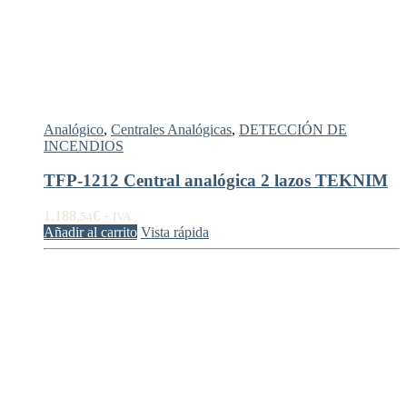
Analógico
,
Centrales Analógicas
,
DETECCIÓN DE
INCENDIOS
TFP-1212 Central analógica 2 lazos TEKNIM
1.188,
€
54
+ IVA
Añadir al carrito
Vista rápida