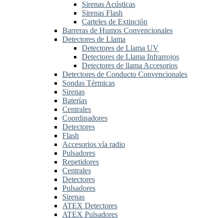
Sirenas Acústicas
Sirenas Flash
Carteles de Extinción
Barreras de Humos Convencionales
Detectores de Llama
Detectores de Llama UV
Detectores de Llama Infrarrojos
Detectores de llama Accesorios
Detectores de Conducto Convencionales
Sondas Térmicas
Sirenas
Baterías
Centrales
Coordinadores
Detectores
Flash
Accesorios vía radio
Pulsadores
Repetidores
Centrales
Detectores
Pulsadores
Sirenas
ATEX Detectores
ATEX Pulsadores