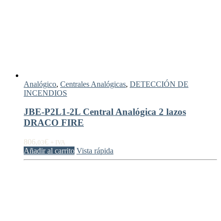
Analógico
,
Centrales Analógicas
,
DETECCIÓN DE
INCENDIOS
JBE-P2L1-2L Central Analógica 2 lazos
DRACO FIRE
806,
€
03
+ IVA
Añadir al carrito
Vista rápida