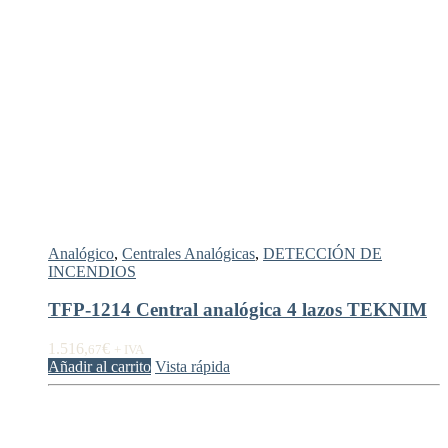
Analógico
,
Centrales Analógicas
,
DETECCIÓN DE
INCENDIOS
TFP-1214 Central analógica 4 lazos TEKNIM
1.516,
€
67
+ IVA
Añadir al carrito
Vista rápida