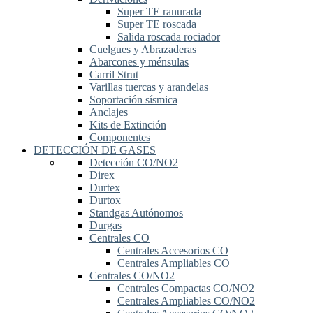
Super TE ranurada
Super TE roscada
Salida roscada rociador
Cuelgues y Abrazaderas
Abarcones y ménsulas
Carril Strut
Varillas tuercas y arandelas
Soportación sísmica
Anclajes
Kits de Extinción
Componentes
DETECCIÓN DE GASES
Detección CO/NO2
Direx
Durtex
Durtox
Standgas Autónomos
Durgas
Centrales CO
Centrales Accesorios CO
Centrales Ampliables CO
Centrales CO/NO2
Centrales Compactas CO/NO2
Centrales Ampliables CO/NO2