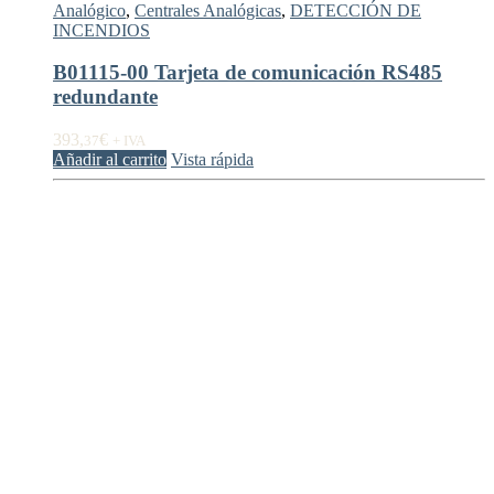
Analógico
,
Centrales Analógicas
,
DETECCIÓN DE
INCENDIOS
B01115-00 Tarjeta de comunicación RS485
redundante
393,
€
37
+ IVA
Añadir al carrito
Vista rápida