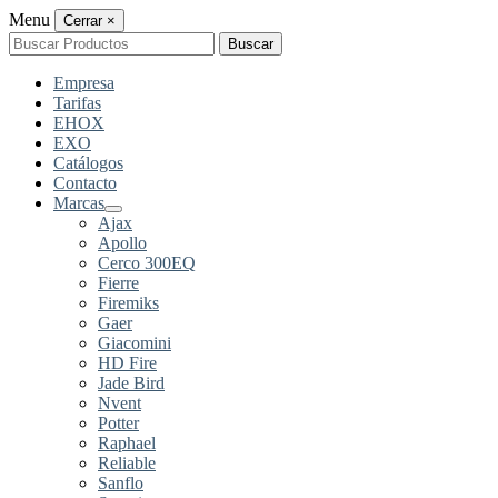
Menu
Cerrar
×
Buscar
Buscar
por:
Empresa
Tarifas
EHOX
EXO
Catálogos
Contacto
Marcas
Ajax
Apollo
Cerco 300EQ
Fierre
Firemiks
Gaer
Giacomini
HD Fire
Jade Bird
Nvent
Potter
Raphael
Reliable
Sanflo