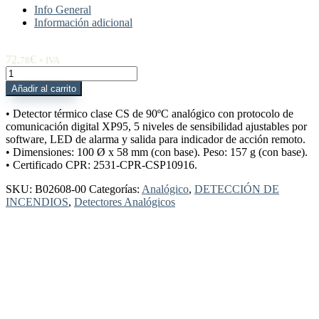
Info General
Información adicional
72,
€
78
+ IVA
B02608-
00
Añadir al carrito
Detector
térmico
• Detector térmico clase CS de 90ºC analógico con protocolo de
CS
comunicación digital XP95, 5 niveles de sensibilidad ajustables por
90ᵒC
software, LED de alarma y salida para indicador de acción remoto.
XP95
• Dimensiones: 100 Ø x 58 mm (con base). Peso: 157 g (con base).
cantidad
• Certificado CPR: 2531-CPR-CSP10916.
SKU:
B02608-00
Categorías:
Analógico
,
DETECCIÓN DE
INCENDIOS
,
Detectores Analógicos