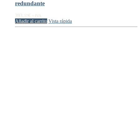
redundante
393,
€
37
+ IVA
Añadir al carrito
Vista rápida