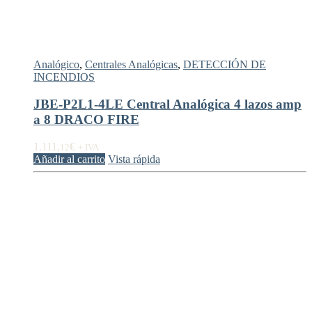
Analógico
,
Centrales Analógicas
,
DETECCIÓN DE
INCENDIOS
JBE-P2L1-4LE Central Analógica 4 lazos amp
a 8 DRACO FIRE
1.111,
€
12
+ IVA
Añadir al carrito
Vista rápida