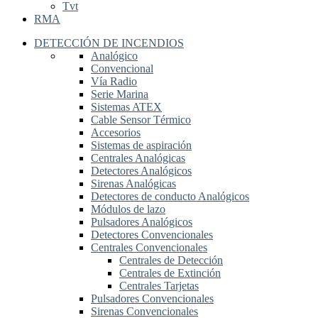
Tvt
RMA
DETECCIÓN DE INCENDIOS
Analógico
Convencional
Vía Radio
Serie Marina
Sistemas ATEX
Cable Sensor Térmico
Accesorios
Sistemas de aspiración
Centrales Analógicas
Detectores Analógicos
Sirenas Analógicas
Detectores de conducto Analógicos
Módulos de lazo
Pulsadores Analógicos
Detectores Convencionales
Centrales Convencionales
Centrales de Detección
Centrales de Extinción
Centrales Tarjetas
Pulsadores Convencionales
Sirenas Convencionales