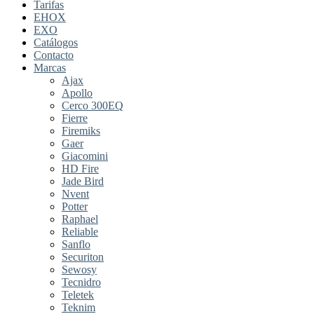
Tarifas
EHOX
EXO
Catálogos
Contacto
Marcas
Ajax
Apollo
Cerco 300EQ
Fierre
Firemiks
Gaer
Giacomini
HD Fire
Jade Bird
Nvent
Potter
Raphael
Reliable
Sanflo
Securiton
Sewosy
Tecnidro
Teletek
Teknim