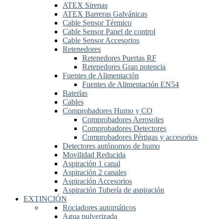
ATEX Sirenas
ATEX Barreras Galvánicas
Cable Sensor Térmico
Cable Sensor Panel de control
Cable Sensor Accesorios
Retenedores
Retenedores Puertas RF
Retenedores Gran potencia
Fuentes de Alimentación
Fuentes de Alimentación EN54
Baterías
Cables
Comprobadores Humo y CO
Comprobadores Aerosoles
Comprobadores Detectores
Comprobadores Pértigas y accesorios
Detectores autónomos de humo
Movilidad Reducida
Aspiración 1 canal
Aspiración 2 canales
Aspiración Accesorios
Aspiración Tubería de aspiración
EXTINCIÓN
Rociadores automáticos
Agua pulverizada