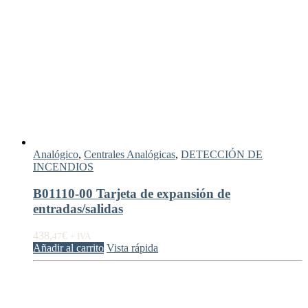
Analógico
,
Centrales Analógicas
,
DETECCIÓN DE
INCENDIOS
B01110-00 Tarjeta de expansión de
entradas/salidas
438,
€
47
+ IVA
Añadir al carrito
Vista rápida