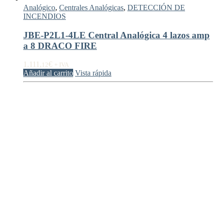
Analógico
,
Centrales Analógicas
,
DETECCIÓN DE
INCENDIOS
JBE-P2L1-4LE Central Analógica 4 lazos amp
a 8 DRACO FIRE
1.111,
€
12
+ IVA
Añadir al carrito
Vista rápida