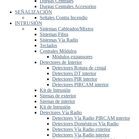
Durgas Centrales
Durgas Centrales Accesorios
SEÑALIZACIÓN
Señales Contra Incendio
INTRUSIÓN
Sistemas Cableados/Mixtos
Sistemas Fibra
Sistemas Vía Radio
Teclados
Centrales Módulos
Módulos expansores
Detectores de Interior
Detectores Rotura de cristal
Detectores DT interior
Detectores PIR interior
Detectores PIRCAM interior
Kit de Intrusión
Sirenas de exterior
Sirenas de interior
Kit de Intrusión
Detectores Vía Radio
Detectores Vía Radio PIRCAM interior
Detectores Domésticos Vía Radio
Detectores Vía Radio exterior
Detectores Vía Radio interior