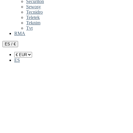
Securiton
Sewosy
Tecnidro
Teletek
Teknim
Tvt
RMA
ES / €
ES