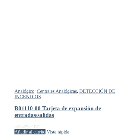
Analógico
,
Centrales Analógicas
,
DETECCIÓN DE
INCENDIOS
B01110-00 Tarjeta de expansión de
entradas/salidas
438,
€
47
+ IVA
Añadir al carrito
Vista rápida