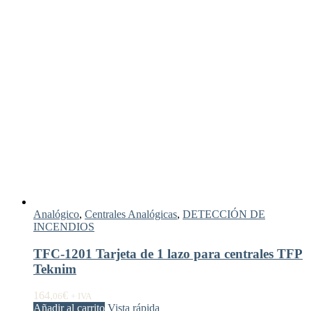
Analógico
,
Centrales Analógicas
,
DETECCIÓN DE
INCENDIOS
TFC-1201 Tarjeta de 1 lazo para centrales TFP
Teknim
164,
€
06
+ IVA
Añadir al carrito
Vista rápida