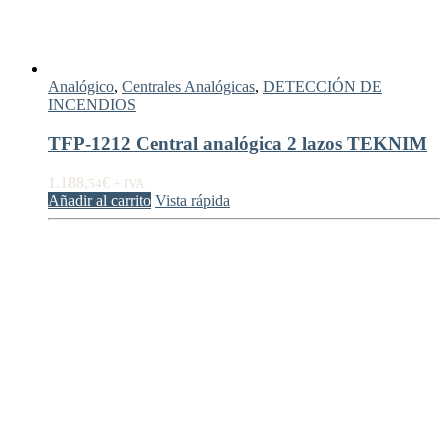
Analógico
,
Centrales Analógicas
,
DETECCIÓN DE
INCENDIOS
TFP-1212 Central analógica 2 lazos TEKNIM
1.188,
€
54
+ IVA
Añadir al carrito
Vista rápida