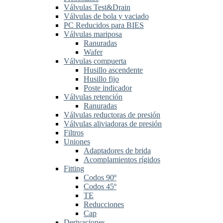
Válvulas Test&Drain
Válvulas de bola y vaciado
PC Reducidos para BIES
Válvulas mariposa
Ranuradas
Wafer
Válvulas compuerta
Husillo ascendente
Husillo fijo
Poste indicador
Válvulas retención
Ranuradas
Válvulas reductoras de presión
Válvulas aliviadoras de presión
Filtros
Uniones
Adaptadores de brida
Acomplamientos rígidos
Fitting
Codos 90º
Codos 45º
TE
Reducciones
Cap
Derivaciones