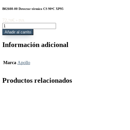
B02608-00 Detector térmico CS 90ᵒC XP95
72,
€
78
+ IVA
B02608-
00
Añadir al carrito
Detector
térmico
Información adicional
CS
90ᵒC
XP95
cantidad
Marca
Apollo
Productos relacionados