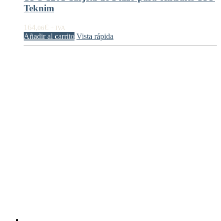
Teknim
164,
€
06
+ IVA
Añadir al carrito
Vista rápida