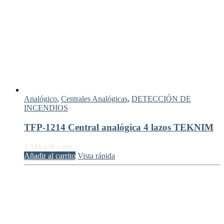
Analógico
,
Centrales Analógicas
,
DETECCIÓN DE
INCENDIOS
TFP-1214 Central analógica 4 lazos TEKNIM
1.516,
€
67
+ IVA
Añadir al carrito
Vista rápida