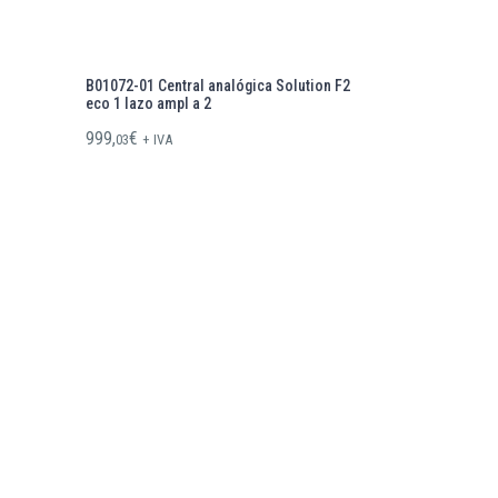
B01072-01 Central analógica Solution F2
eco 1 lazo ampl a 2
999,
€
03
+ IVA