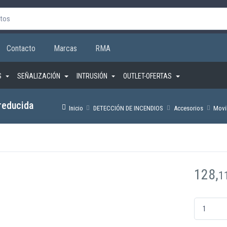
Contacto
Marcas
RMA
S
SEÑALIZACIÓN
INTRUSIÓN
OUTLET-OFERTAS
reducida
Inicio
DETECCIÓN DE INCENDIOS
Accesorios
Movi
128,
1
ADA100ECU P