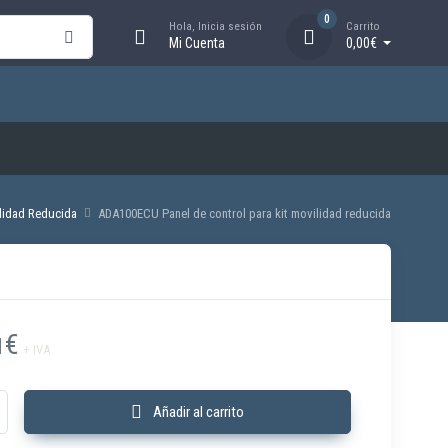
0
Hola, Inicia sesión
Carrito
Mi Cuenta
0,00€
lidad Reducida
ADA100ECU Panel de control para kit movilidad reducida
€
1
+ IVA
anel de control para kit movilidad reducida cantidad
Añadir al carrito