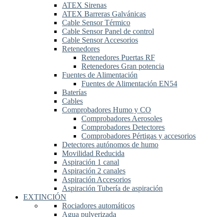
ATEX Sirenas
ATEX Barreras Galvánicas
Cable Sensor Térmico
Cable Sensor Panel de control
Cable Sensor Accesorios
Retenedores
Retenedores Puertas RF
Retenedores Gran potencia
Fuentes de Alimentación
Fuentes de Alimentación EN54
Baterías
Cables
Comprobadores Humo y CO
Comprobadores Aerosoles
Comprobadores Detectores
Comprobadores Pértigas y accesorios
Detectores autónomos de humo
Movilidad Reducida
Aspiración 1 canal
Aspiración 2 canales
Aspiración Accesorios
Aspiración Tubería de aspiración
EXTINCIÓN
Rociadores automáticos
Agua pulverizada