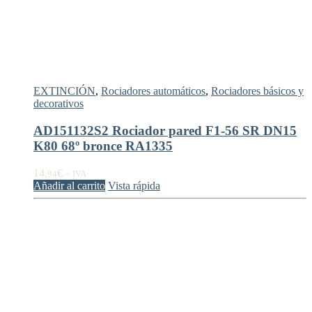
EXTINCIÓN
,
Rociadores automáticos
,
Rociadores básicos y
decorativos
AD151132S2 Rociador pared F1-56 SR DN15
K80 68º bronce RA1335
14,
€
94
+ IVA
Añadir al carrito
Vista rápida