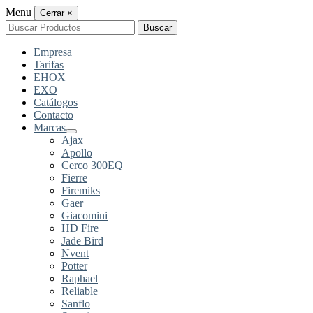
Menu
Cerrar
×
Buscar
Buscar
por:
Empresa
Tarifas
EHOX
EXO
Catálogos
Contacto
Marcas
Ajax
Apollo
Cerco 300EQ
Fierre
Firemiks
Gaer
Giacomini
HD Fire
Jade Bird
Nvent
Potter
Raphael
Reliable
Sanflo