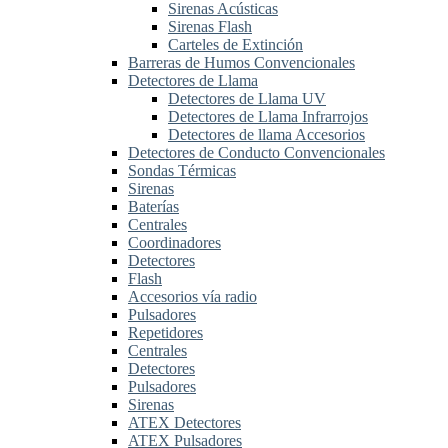
Sirenas Acústicas
Sirenas Flash
Carteles de Extinción
Barreras de Humos Convencionales
Detectores de Llama
Detectores de Llama UV
Detectores de Llama Infrarrojos
Detectores de llama Accesorios
Detectores de Conducto Convencionales
Sondas Térmicas
Sirenas
Baterías
Centrales
Coordinadores
Detectores
Flash
Accesorios vía radio
Pulsadores
Repetidores
Centrales
Detectores
Pulsadores
Sirenas
ATEX Detectores
ATEX Pulsadores