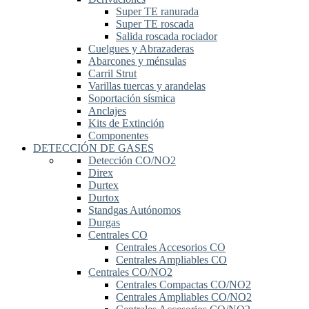
Super TE ranurada
Super TE roscada
Salida roscada rociador
Cuelgues y Abrazaderas
Abarcones y ménsulas
Carril Strut
Varillas tuercas y arandelas
Soportación sísmica
Anclajes
Kits de Extinción
Componentes
DETECCIÓN DE GASES
Detección CO/NO2
Direx
Durtex
Durtox
Standgas Autónomos
Durgas
Centrales CO
Centrales Accesorios CO
Centrales Ampliables CO
Centrales CO/NO2
Centrales Compactas CO/NO2
Centrales Ampliables CO/NO2