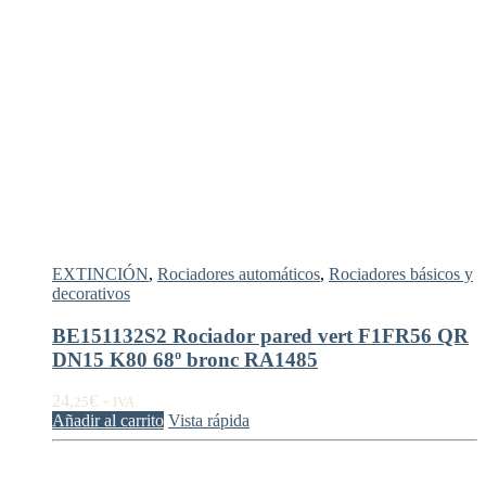
EXTINCIÓN
,
Rociadores automáticos
,
Rociadores básicos y
decorativos
BE151132S2 Rociador pared vert F1FR56 QR
DN15 K80 68º bronc RA1485
24,
€
25
+ IVA
Añadir al carrito
Vista rápida