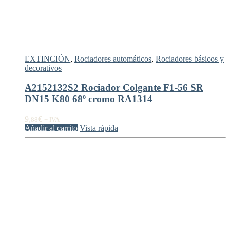
EXTINCIÓN
,
Rociadores automáticos
,
Rociadores básicos y
decorativos
A2152132S2 Rociador Colgante F1-56 SR
DN15 K80 68º cromo RA1314
9,
€
88
+ IVA
Añadir al carrito
Vista rápida