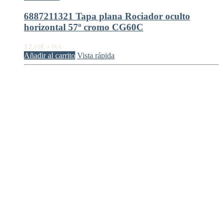
6887211321 Tapa plana Rociador oculto
horizontal 57º cromo CG60C
12,
€
03
+ IVA
Añadir al carrito
Vista rápida