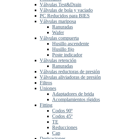
Válvulas Test&Drain
Válvulas de bola y vaciado
PC Reducidos para BIES
Válvulas mariposa
Ranuradas
Wafer
Válvulas compuerta
Husillo ascendente
Husillo fijo
Poste indicador
Válvulas retención
Ranuradas
Válvulas reductoras de presión
Válvulas aliviadoras de presión
Filtros
Uniones
Adaptadores de brida
Acomplamientos rígidos
Fitting
Codos 90º
Codos 45º
TE
Reducciones
Cap
Derivaciones