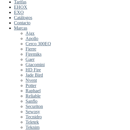
Tarifas
EHOX
EXO
Catálogos
Contacto
Marcas
Ajax
Apollo
Cerco 300EQ
Fierre
Firemiks
Gaer
Giacomini
HD Fire
Jade Bird
Nvent
Potter
Raphael
Reliable
Sanflo
Securiton
Sewosy
Tecnidro
Teletek
Teknim