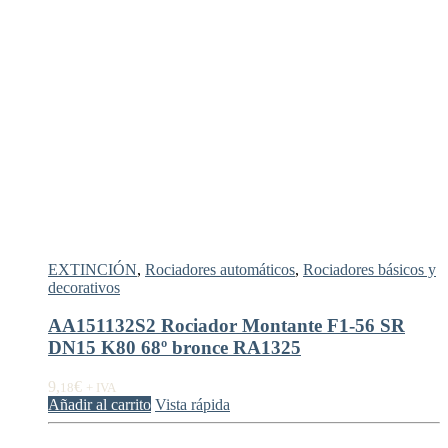
EXTINCIÓN
,
Rociadores automáticos
,
Rociadores básicos y
decorativos
AA151132S2 Rociador Montante F1-56 SR
DN15 K80 68º bronce RA1325
9,
€
18
+ IVA
Añadir al carrito
Vista rápida