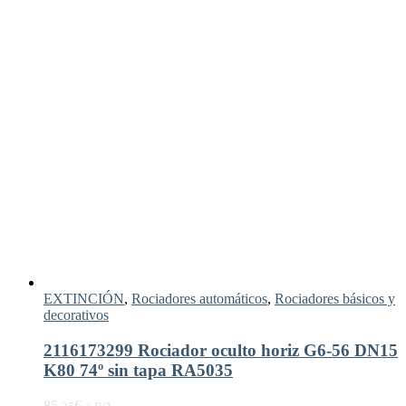
EXTINCIÓN
,
Rociadores automáticos
,
Rociadores básicos y
decorativos
2116173299 Rociador oculto horiz G6-56 DN15
K80 74º sin tapa RA5035
85,
€