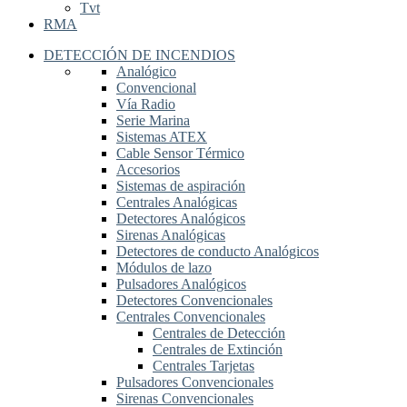
Tvt
RMA
DETECCIÓN DE INCENDIOS
Analógico
Convencional
Vía Radio
Serie Marina
Sistemas ATEX
Cable Sensor Térmico
Accesorios
Sistemas de aspiración
Centrales Analógicas
Detectores Analógicos
Sirenas Analógicas
Detectores de conducto Analógicos
Módulos de lazo
Pulsadores Analógicos
Detectores Convencionales
Centrales Convencionales
Centrales de Detección
Centrales de Extinción
Centrales Tarjetas
Pulsadores Convencionales
Sirenas Convencionales