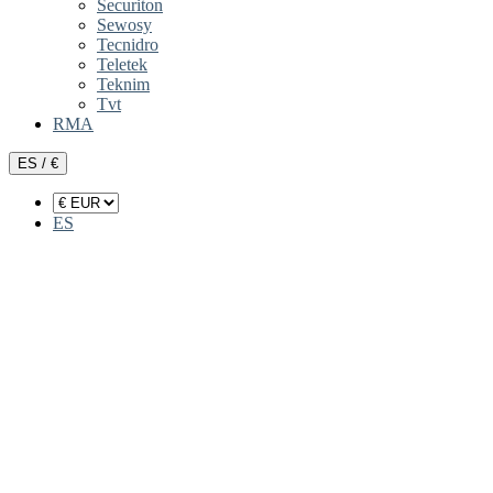
Securiton
Sewosy
Tecnidro
Teletek
Teknim
Tvt
RMA
ES / €
ES