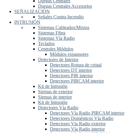
Durgas Centrales
Durgas Centrales Accesorios
SEÑALIZACIÓN
Señales Contra Incendio
INTRUSIÓN
Sistemas Cableados/Mixtos
Sistemas Fibra
Sistemas Vía Radio
Teclados
Centrales Módulos
Módulos expansores
Detectores de Interior
Detectores Rotura de cristal
Detectores DT interior
Detectores PIR interior
Detectores PIRCAM interior
Kit de Intrusión
Sirenas de exterior
Sirenas de interior
Kit de Intrusión
Detectores Vía Radio
Detectores Vía Radio PIRCAM interior
Detectores Domésticos Vía Radio
Detectores Vía Radio exterior
Detectores Vía Radio interior