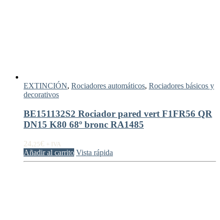
EXTINCIÓN
,
Rociadores automáticos
,
Rociadores básicos y
decorativos
BE151132S2 Rociador pared vert F1FR56 QR
DN15 K80 68º bronc RA1485
24,
€
25
+ IVA
Añadir al carrito
Vista rápida