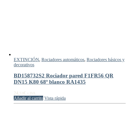
EXTINCIÓN
,
Rociadores automáticos
,
Rociadores básicos y
decorativos
BD158732S2 Rociador pared F1FR56 QR
DN15 K80 68º blanco RA1435
24,
€
53
+ IVA
Añadir al carrito
Vista rápida