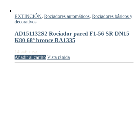
EXTINCIÓN
,
Rociadores automáticos
,
Rociadores básicos y
decorativos
AD151132S2 Rociador pared F1-56 SR DN15
K80 68º bronce RA1335
14,
€
94
+ IVA
Añadir al carrito
Vista rápida