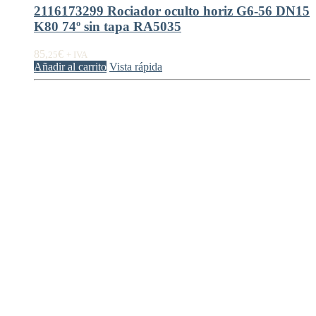
2116173299 Rociador oculto horiz G6-56 DN15
K80 74º sin tapa RA5035
85,
€
25
+ IVA
Añadir al carrito
Vista rápida