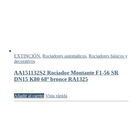
EXTINCIÓN
,
Rociadores automáticos
,
Rociadores básicos y
decorativos
AA151132S2 Rociador Montante F1-56 SR
DN15 K80 68º bronce RA1325
9,
€
18
+ IVA
Añadir al carrito
Vista rápida