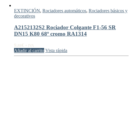
EXTINCIÓN
,
Rociadores automáticos
,
Rociadores básicos y
decorativos
A2152132S2 Rociador Colgante F1-56 SR
DN15 K80 68º cromo RA1314
9,
€
88
+ IVA
Añadir al carrito
Vista rápida