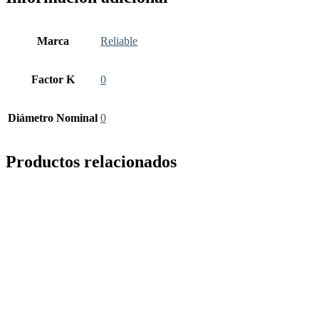
en
trim
12bar
DN15
Marca
Reliable
cantidad
Factor K
0
Diámetro Nominal
0
Productos relacionados