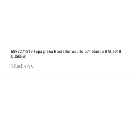
6887271319 Tapa plana Rociador oculto 57º blanco RAL9010
CG50EW
12,
€
03
+ IVA