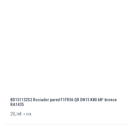
BD151132S2 Rociador pared F1FR56 QR DN15 K80 68º bronce
RA1435
20,
€
78
+ IVA