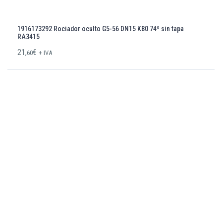
1916173292 Rociador oculto G5-56 DN15 K80 74º sin tapa
RA3415
21,
€
60
+ IVA