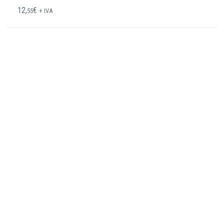
12,
€
55
+ IVA