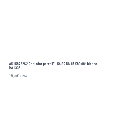
AD158732S2 Rociador pared F1-56 SR DN15 K80 68º blanco
RA1335
18,
€
38
+ IVA