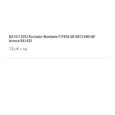
BA151132S2 Rociador Montante F1FR56 QR DN15 K80 68º
bronce RA1425
13,
€
27
+ IVA