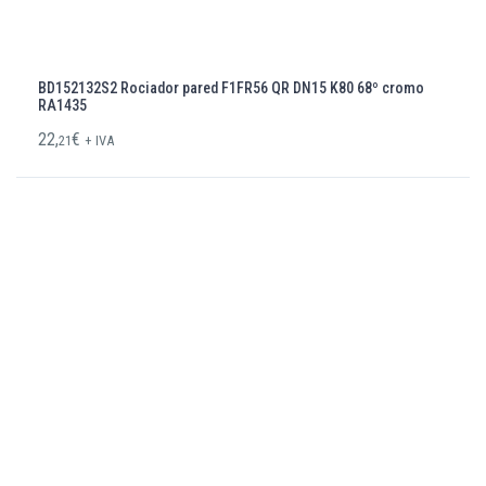
BD152132S2 Rociador pared F1FR56 QR DN15 K80 68º cromo
RA1435
22,
€
21
+ IVA