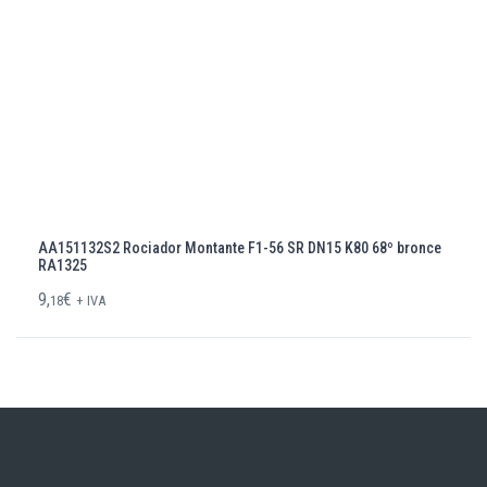
AA151132S2 Rociador Montante F1-56 SR DN15 K80 68º bronce
RA1325
9,
€
18
+ IVA