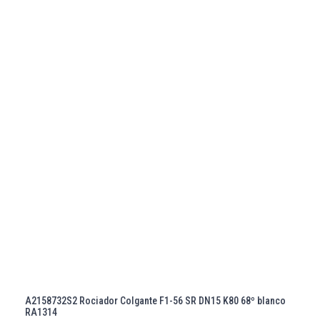
A2158732S2 Rociador Colgante F1-56 SR DN15 K80 68º blanco
RA1314