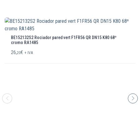
BE152132S2 Rociador pared vert F1FR56 QR DN15 K80 68º
cromo RA1485
26,
€
20
+ IVA