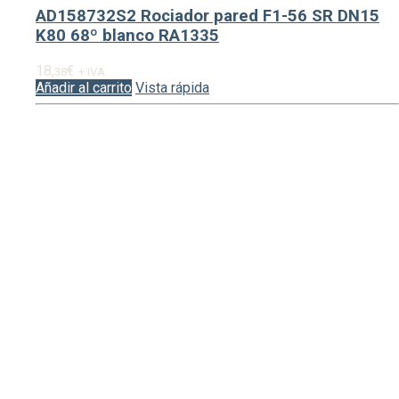
AD158732S2 Rociador pared F1-56 SR DN15
K80 68º blanco RA1335
18,
€
38
+ IVA
Añadir al carrito
Vista rápida