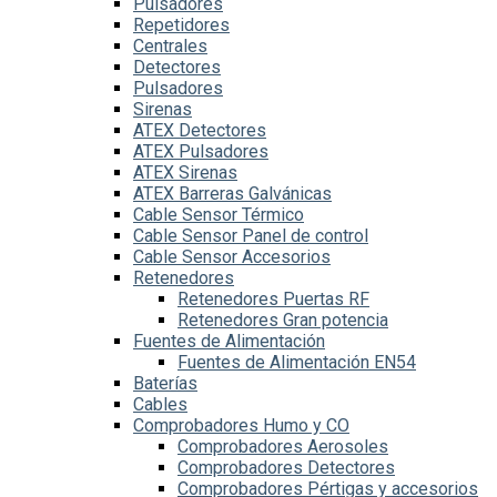
Pulsadores
Repetidores
Centrales
Detectores
Pulsadores
Sirenas
ATEX Detectores
ATEX Pulsadores
ATEX Sirenas
ATEX Barreras Galvánicas
Cable Sensor Térmico
Cable Sensor Panel de control
Cable Sensor Accesorios
Retenedores
Retenedores Puertas RF
Retenedores Gran potencia
Fuentes de Alimentación
Fuentes de Alimentación EN54
Baterías
Cables
Comprobadores Humo y CO
Comprobadores Aerosoles
Comprobadores Detectores
Comprobadores Pértigas y accesorios