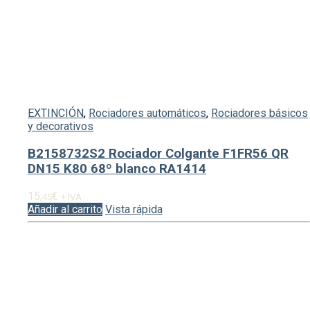
EXTINCIÓN
,
Rociadores automáticos
,
Rociadores básicos
y decorativos
B2158732S2 Rociador Colgante F1FR56 QR
DN15 K80 68º blanco RA1414
15,
€
45
+ IVA
Añadir al carrito
Vista rápida