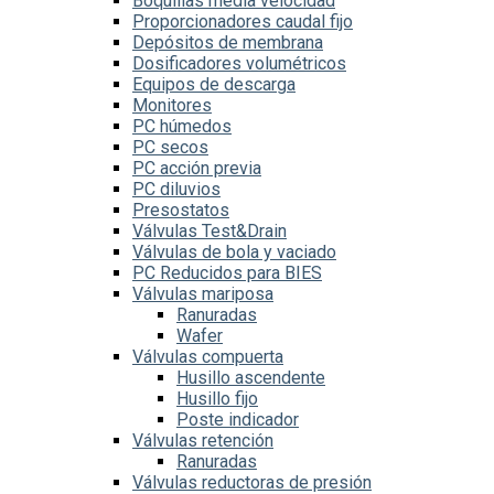
Boquillas media velocidad
Proporcionadores caudal fijo
Depósitos de membrana
Dosificadores volumétricos
Equipos de descarga
Monitores
PC húmedos
PC secos
PC acción previa
PC diluvios
Presostatos
Válvulas Test&Drain
Válvulas de bola y vaciado
PC Reducidos para BIES
Válvulas mariposa
Ranuradas
Wafer
Válvulas compuerta
Husillo ascendente
Husillo fijo
Poste indicador
Válvulas retención
Ranuradas
Válvulas reductoras de presión