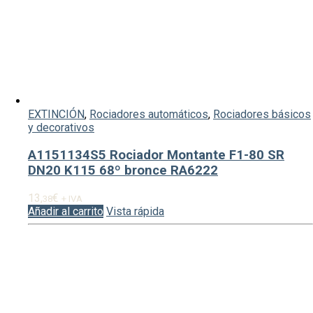
EXTINCIÓN
,
Rociadores automáticos
,
Rociadores básicos
y decorativos
A1151134S5 Rociador Montante F1-80 SR
DN20 K115 68º bronce RA6222
13,
€
38
+ IVA
Añadir al carrito
Vista rápida