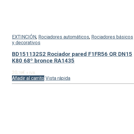
EXTINCIÓN
,
Rociadores automáticos
,
Rociadores básicos
y decorativos
BD151132S2 Rociador pared F1FR56 QR DN15
K80 68º bronce RA1435
20,
€
78
+ IVA
Añadir al carrito
Vista rápida