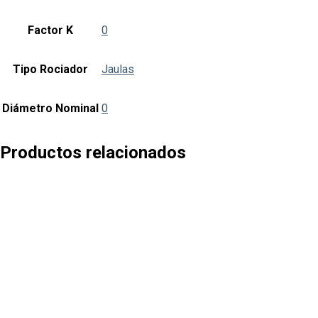
y
colgante
Factor K
0
cantidad
Tipo Rociador
Jaulas
Diámetro Nominal
0
Productos relacionados