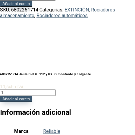
Jaula
Añadir al carrito
D-
SKU:
6802251714
Categorías:
EXTINCIÓN
,
Rociadores
8
almacenamiento
,
Rociadores automáticos
GL112
y
GXLO
montante
y
colgante
cantidad
6802251714 Jaula D-8 GL112 y GXLO montante y colgante
11,
€
84
+ IVA
6802251714
Jaula
Añadir al carrito
D-
8
Información adicional
GL112
y
GXLO
Marca
Reliable
montante