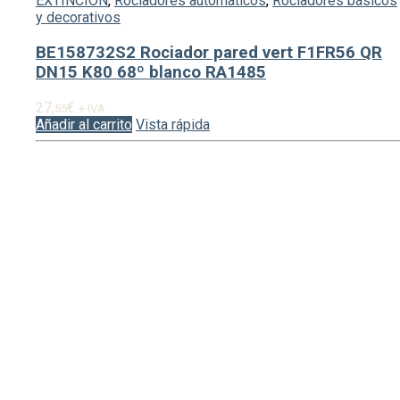
EXTINCIÓN
,
Rociadores automáticos
,
Rociadores básicos
y decorativos
BE158732S2 Rociador pared vert F1FR56 QR
DN15 K80 68º blanco RA1485
27,
€
55
+ IVA
Añadir al carrito
Vista rápida