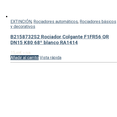
EXTINCIÓN
,
Rociadores automáticos
,
Rociadores básicos
y decorativos
B2158732S2 Rociador Colgante F1FR56 QR
DN15 K80 68º blanco RA1414
15,
€
45
+ IVA
Añadir al carrito
Vista rápida