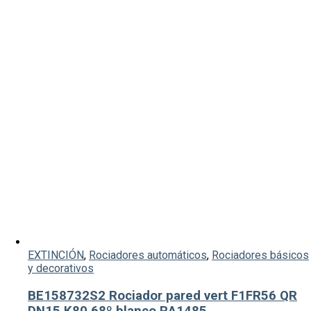
EXTINCIÓN
,
Rociadores automáticos
,
Rociadores básicos
y decorativos
BE158732S2 Rociador pared vert F1FR56 QR
DN15 K80 68º blanco RA1485