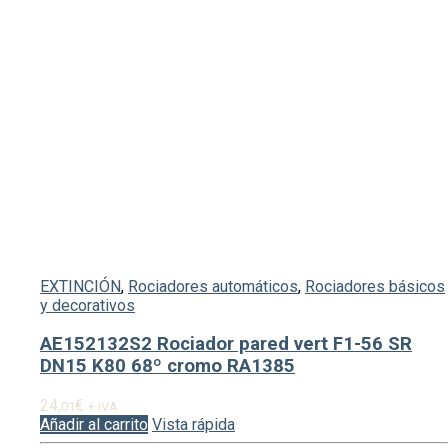
EXTINCIÓN
,
Rociadores automáticos
,
Rociadores básicos
y decorativos
AE152132S2 Rociador pared vert F1-56 SR
DN15 K80 68º cromo RA1385
24,
€
01
+ IVA
Añadir al carrito
Vista rápida