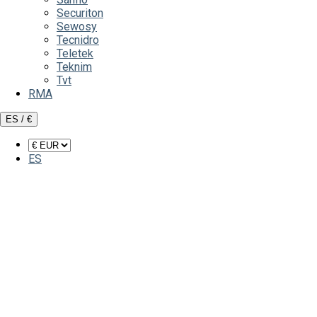
Securiton
Sewosy
Tecnidro
Teletek
Teknim
Tvt
RMA
ES / €
ES