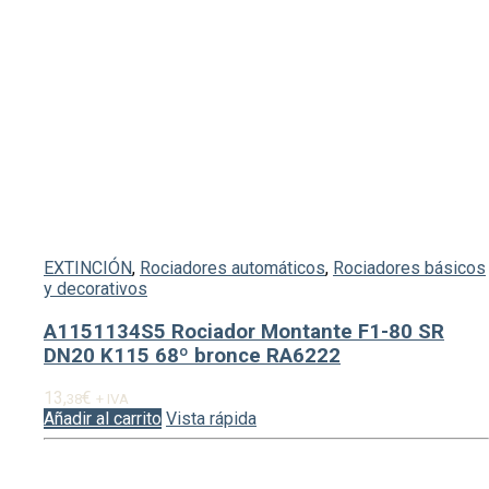
EXTINCIÓN
,
Rociadores automáticos
,
Rociadores básicos
y decorativos
A1151134S5 Rociador Montante F1-80 SR
DN20 K115 68º bronce RA6222
13,
€
38
+ IVA
Añadir al carrito
Vista rápida