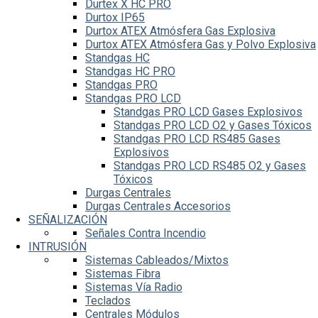
Durtex X HC PRO
Durtox IP65
Durtox ATEX Atmósfera Gas Explosiva
Durtox ATEX Atmósfera Gas y Polvo Explosiva
Standgas HC
Standgas HC PRO
Standgas PRO
Standgas PRO LCD
Standgas PRO LCD Gases Explosivos
Standgas PRO LCD O2 y Gases Tóxicos
Standgas PRO LCD RS485 Gases
Explosivos
Standgas PRO LCD RS485 O2 y Gases
Tóxicos
Durgas Centrales
Durgas Centrales Accesorios
SEÑALIZACIÓN
Señales Contra Incendio
INTRUSIÓN
Sistemas Cableados/Mixtos
Sistemas Fibra
Sistemas Vía Radio
Teclados
Centrales Módulos