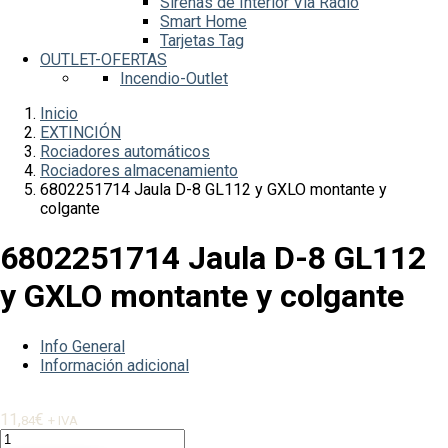
Sirenas de Interior Vía Radio
Smart Home
Tarjetas Tag
OUTLET-OFERTAS
Incendio-Outlet
Inicio
EXTINCIÓN
Rociadores automáticos
Rociadores almacenamiento
6802251714 Jaula D-8 GL112 y GXLO montante y
colgante
6802251714 Jaula D-8 GL112
y GXLO montante y colgante
Info General
Información adicional
11,
€
84
+ IVA
6802251714