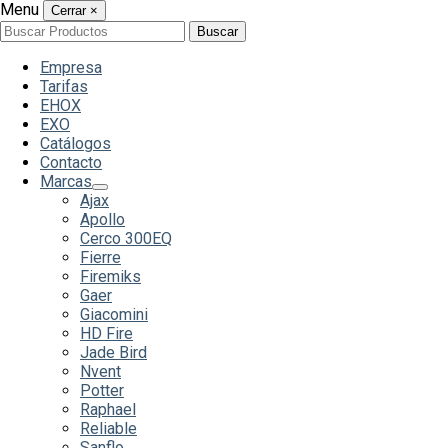
Menu
Cerrar
×
Buscar
Buscar
por:
Empresa
Tarifas
EHOX
EXO
Catálogos
Contacto
Marcas
Ajax
Apollo
Cerco 300EQ
Fierre
Firemiks
Gaer
Giacomini
HD Fire
Jade Bird
Nvent
Potter
Raphael
Reliable
Sanflo