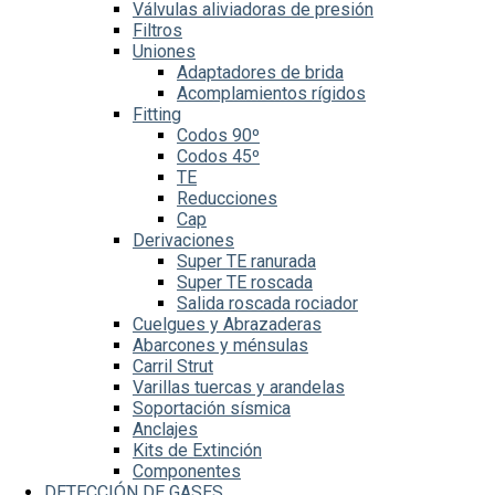
Válvulas aliviadoras de presión
Filtros
Uniones
Adaptadores de brida
Acomplamientos rígidos
Fitting
Codos 90º
Codos 45º
TE
Reducciones
Cap
Derivaciones
Super TE ranurada
Super TE roscada
Salida roscada rociador
Cuelgues y Abrazaderas
Abarcones y ménsulas
Carril Strut
Varillas tuercas y arandelas
Soportación sísmica
Anclajes
Kits de Extinción
Componentes
DETECCIÓN DE GASES