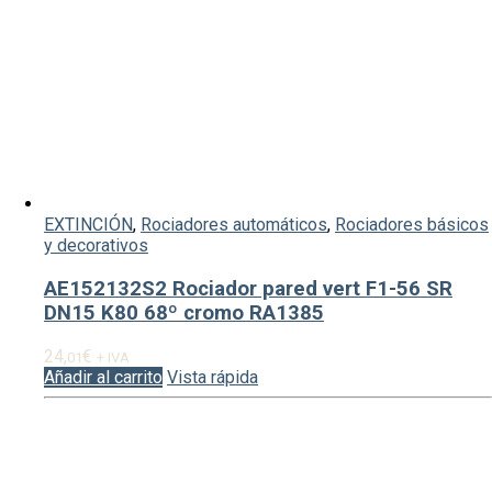
EXTINCIÓN
,
Rociadores automáticos
,
Rociadores básicos
y decorativos
AE152132S2 Rociador pared vert F1-56 SR
DN15 K80 68º cromo RA1385
24,
€
01
+ IVA
Añadir al carrito
Vista rápida