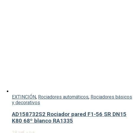
EXTINCIÓN
,
Rociadores automáticos
,
Rociadores básicos
y decorativos
AD158732S2 Rociador pared F1-56 SR DN15
K80 68º blanco RA1335
18,
€
38
+ IVA