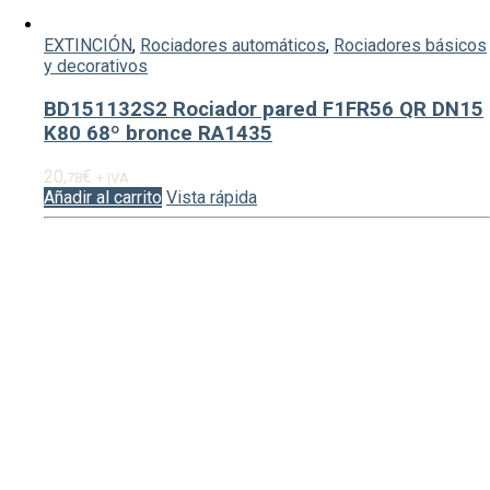
EXTINCIÓN
,
Rociadores automáticos
,
Rociadores básicos
y decorativos
BD151132S2 Rociador pared F1FR56 QR DN15
K80 68º bronce RA1435
20,
€
78
+ IVA
Añadir al carrito
Vista rápida