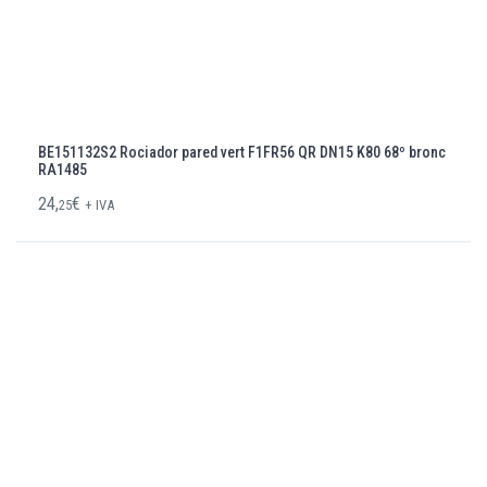
BE151132S2 Rociador pared vert F1FR56 QR DN15 K80 68º bronc
RA1485
24,
€
25
+ IVA