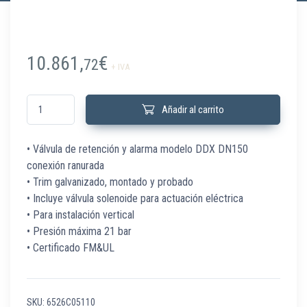
10.861,
€
72
+ IVA
6526C05110 PC Preac Simp eléc DN150 6" RAN Reliable DDX PS10-2 can
Añadir al carrito
• Válvula de retención y alarma modelo DDX DN150
conexión ranurada
• Trim galvanizado, montado y probado
• Incluye válvula solenoide para actuación eléctrica
• Para instalación vertical
• Presión máxima 21 bar
• Certificado FM&UL
SKU:
6526C05110