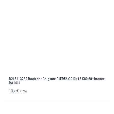
B2151132S2 Rociador Colgante F1FR56 QR DN15 K80 68º bronce
RA1414
13,
€
27
+ IVA