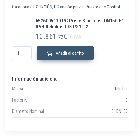
Categorías:
EXTINCIÓN
,
PC acción previa
,
Puestos de Control
6526C05110 PC Preac Simp eléc DN150 6″
RAN Reliable DDX PS10-2
10.861,
€
72
+ IVA
6526C05110 PC Preac Simp eléc DN150 6" RAN Reliable DDX PS10-2 can
Añadir al carrito
Información adicional
Marca
Reliable
Factor K
0
Diámetro Nominal
6" DN150