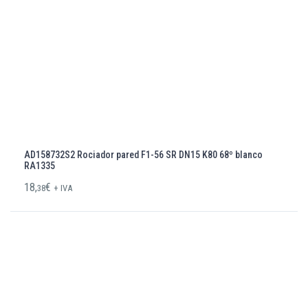
AD158732S2 Rociador pared F1-56 SR DN15 K80 68º blanco
RA1335
18,
€
38
+ IVA