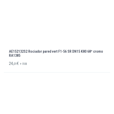
AE152132S2 Rociador pared vert F1-56 SR DN15 K80 68º cromo
RA1385
24,
€
01
+ IVA