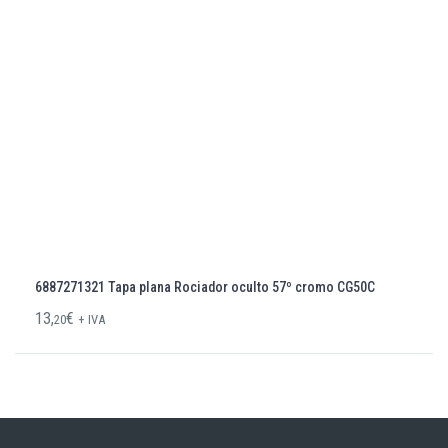
6887271321 Tapa plana Rociador oculto 57º cromo CG50C
13,
€
20
+ IVA