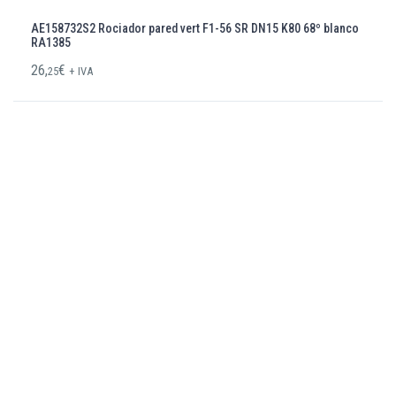
AE158732S2 Rociador pared vert F1-56 SR DN15 K80 68º blanco
RA1385
26,
€
25
+ IVA