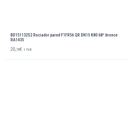
BD151132S2 Rociador pared F1FR56 QR DN15 K80 68º bronce
RA1435
20,
€
78
+ IVA