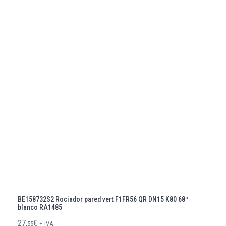
BE158732S2 Rociador pared vert F1FR56 QR DN15 K80 68º
blanco RA1485
27,
€
55
+ IVA