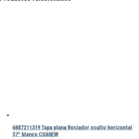
6887211319 Tapa plana Rociador oculto horizontal
57º blanco CG60EW