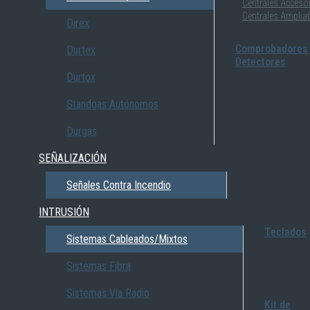
Centrales Acceso
Centrales Amplia
Direx
Comprobadores
Durtex
Detectores
Durtox
Standgas Autónomos
Durgas
SEÑALIZACIÓN
Señales Contra Incendio
INTRUSIÓN
Teclados
Sistemas Cableados/Mixtos
Sistemas Fibra
Sistemas Vía Radio
Kit de