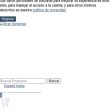
Sus datos personales se utilizarán para mejorar su experiencia en este
sitio, para manejar el acceso a tu cuenta, y para otros motivos
descritos en nuestra
política de privacidad
.
Register
Buscar
Buscar
por:
Expand menu
Mi Cuenta
Hola, Inicia sesión
0
0,00€
Carrito