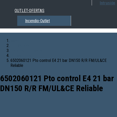
Intrusión
OUTLET-OFERTAS
Incendio-Outlet
Inicio
EXTINCIÓN
Puestos de Control
PC húmedos
6502060121 Pto control E4 21 bar DN150 R/R FM/UL&CE
Reliable
6502060121 Pto control E4 21 bar
DN150 R/R FM/UL&CE Reliable