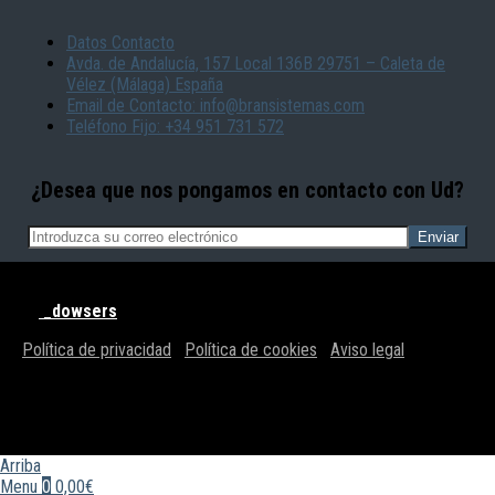
Datos Contacto
Avda. de Andalucía, 157 Local 136B 29751 – Caleta de
Vélez (Málaga) España
Email de Contacto: info@bransistemas.com
Teléfono Fijo: +34 951 731 572
¿Desea que nos pongamos en contacto con Ud?
© BRAN SISTEMAS - Todos los derechos reservados | Powered
by
_dowsers
Política de privacidad
|
Política de cookies
|
Aviso legal
Arriba
Menu
0
0,00€