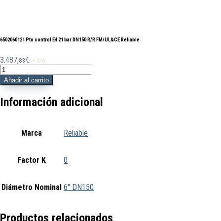
6502060121 Pto control E4 21 bar DN150 R/R FM/UL&CE Reliable
3.487,
€
83
+ IVA
6502060121
Pto
Añadir al carrito
control
E4
Información adicional
21
bar
DN150
Marca
Reliable
R/R
FM/UL&CE
Reliable
Factor K
0
cantidad
Diámetro Nominal
6" DN150
Productos relacionados