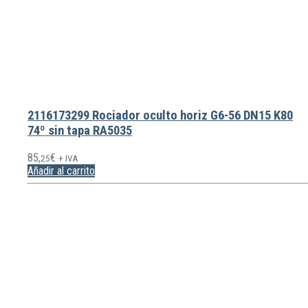
2116173299 Rociador oculto horiz G6-56 DN15 K80
74º sin tapa RA5035
85,
€
25
+ IVA
Añadir al carrito