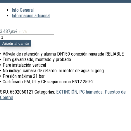
Info General
Información adicional
3.487,
€
83
+ IVA
6502060121
Pto
Añadir al carrito
control
E4
• Válvula de retención y alarma DN150 conexión ranurada RELIABLE
21
• Trim galvanizado, montado y probado
bar
• Para instalación vertical
DN150
• No incluye cámara de retardo, ni motor de agua ni gong
R/R
• Presión máxima 21 bar
FM/UL&CE
• Certificado FM, UL y CE según norma EN12.259-2
Reliable
SKU:
6502060121
Categorías:
EXTINCIÓN
,
PC húmedos
,
Puestos de
cantidad
Control