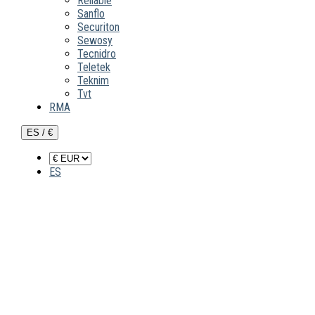
Reliable
Sanflo
Securiton
Sewosy
Tecnidro
Teletek
Teknim
Tvt
RMA
ES / €
ES