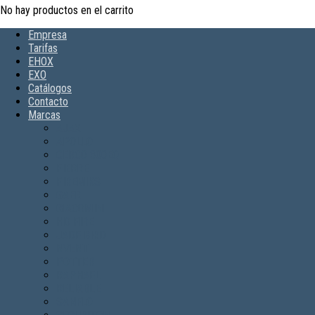
No hay productos en el carrito
Empresa
Tarifas
EHOX
EXO
Catálogos
Contacto
Marcas
AJAX
APOLLO
CERCO 300EQ
FIERRE
FIREMIKS
GAER
GIACOMINI
HD FIRE
JADE BIRD
NVENT
POTTER
RAPHAEL
RELIABLE
SANFLO