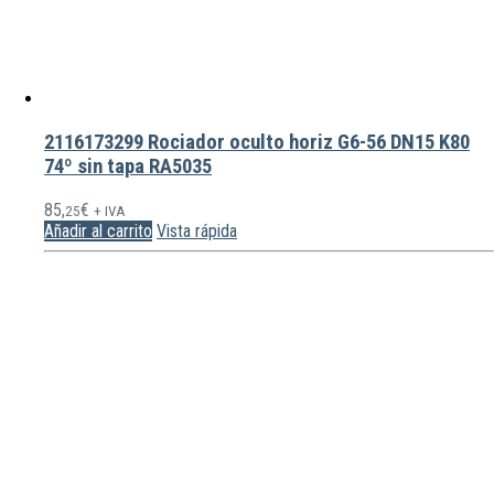
2116173299 Rociador oculto horiz G6-56 DN15 K80
74º sin tapa RA5035
85,
€
25
+ IVA
Añadir al carrito
Vista rápida