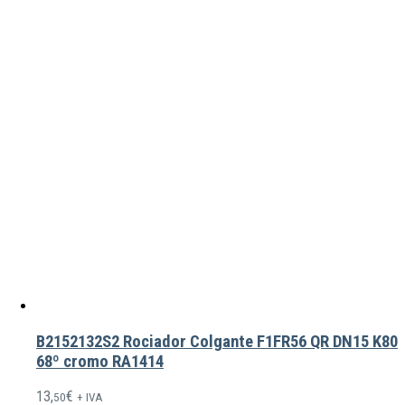
B2152132S2 Rociador Colgante F1FR56 QR DN15 K80
68º cromo RA1414
13,
€
50
+ IVA