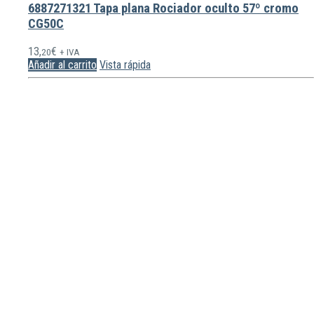
6887271321 Tapa plana Rociador oculto 57º cromo
CG50C
13,
€
20
+ IVA
Añadir al carrito
Vista rápida