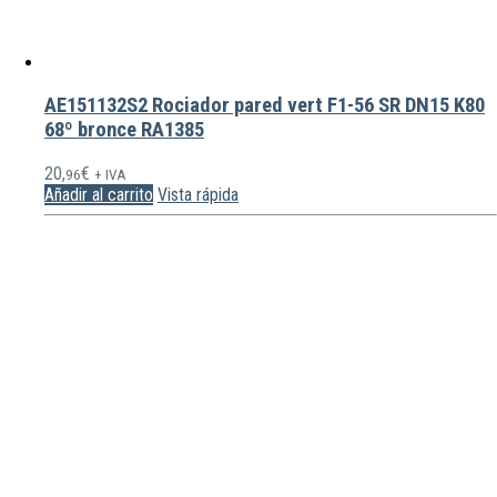
AE151132S2 Rociador pared vert F1-56 SR DN15 K80
68º bronce RA1385
20,
€
96
+ IVA
Añadir al carrito
Vista rápida