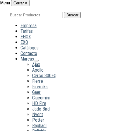
Menu
Cerrar
×
Buscar
Buscar
por:
Empresa
Tarifas
EHOX
EXO
Catálogos
Contacto
Marcas
Ajax
Apollo
Cerco 300EQ
Fierre
Firemiks
Gaer
Giacomini
HD Fire
Jade Bird
Nvent
Potter
Raphael