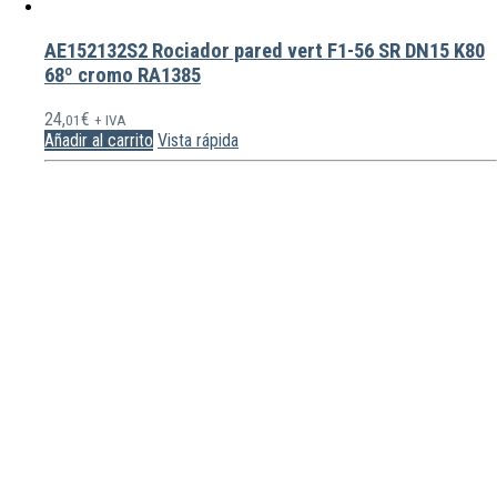
AE152132S2 Rociador pared vert F1-56 SR DN15 K80
68º cromo RA1385
24,
€
01
+ IVA
Añadir al carrito
Vista rápida