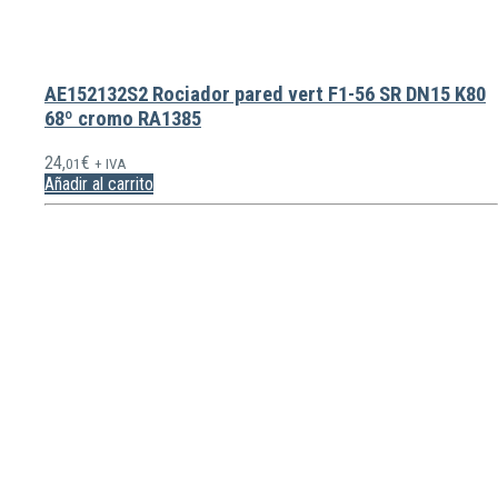
AE152132S2 Rociador pared vert F1-56 SR DN15 K80
68º cromo RA1385
24,
€
01
+ IVA
Añadir al carrito