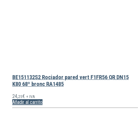
BE151132S2 Rociador pared vert F1FR56 QR DN15
K80 68º bronc RA1485
24,
€
25
+ IVA
Añadir al carrito