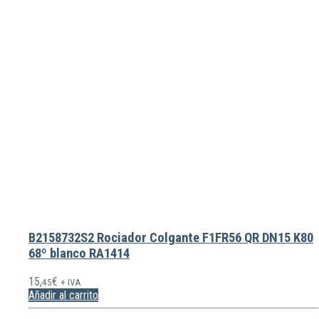
B2158732S2 Rociador Colgante F1FR56 QR DN15 K80
68º blanco RA1414
15,
€
45
+ IVA
Añadir al carrito