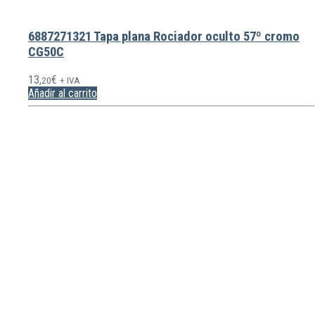
6887271321 Tapa plana Rociador oculto 57º cromo
CG50C
13,
€
20
+ IVA
Añadir al carrito