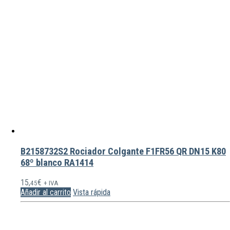
B2158732S2 Rociador Colgante F1FR56 QR DN15 K80
68º blanco RA1414
15,
€
45
+ IVA
Añadir al carrito
Vista rápida