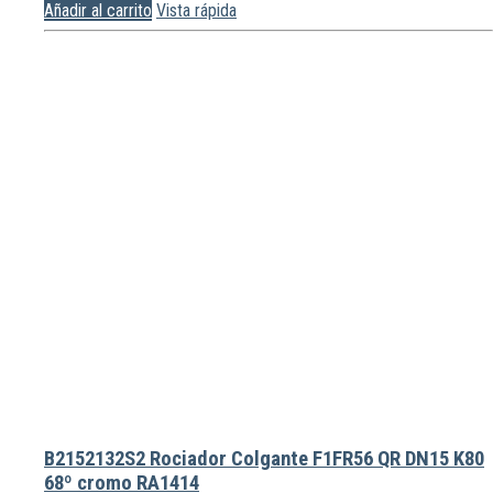
Añadir al carrito
Vista rápida
B2152132S2 Rociador Colgante F1FR56 QR DN15 K80
68º cromo RA1414