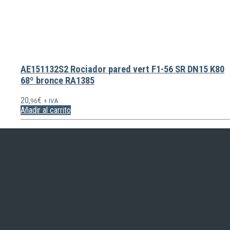
AE151132S2 Rociador pared vert F1-56 SR DN15 K80
68º bronce RA1385
20,
€
96
+ IVA
Añadir al carrito