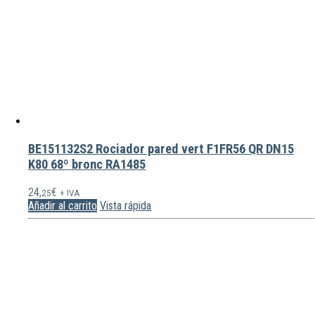
BE151132S2 Rociador pared vert F1FR56 QR DN15
K80 68º bronc RA1485
24,
€
25
+ IVA
Añadir al carrito
Vista rápida