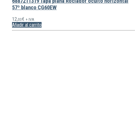
6887211319 Tapa plana Rociador oculto horizontal
57º blanco CG60EW
12,
€
03
+ IVA
Añadir al carrito