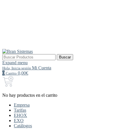
Buscar
Buscar
por:
Expand menu
Mi Cuenta
Hola, Inicia sesión
0
0,00€
Carrito
No hay productos en el carrito
Empresa
Tarifas
EHOX
EXO
Catálogos