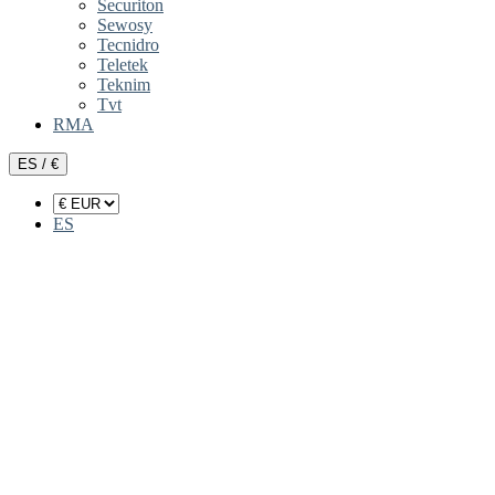
Securiton
Sewosy
Tecnidro
Teletek
Teknim
Tvt
RMA
ES / €
ES