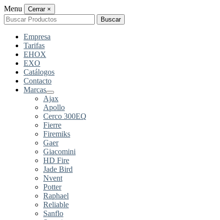
Menu
Cerrar
×
Buscar
Buscar
por:
Empresa
Tarifas
EHOX
EXO
Catálogos
Contacto
Marcas
Ajax
Apollo
Cerco 300EQ
Fierre
Firemiks
Gaer
Giacomini
HD Fire
Jade Bird
Nvent
Potter
Raphael
Reliable
Sanflo