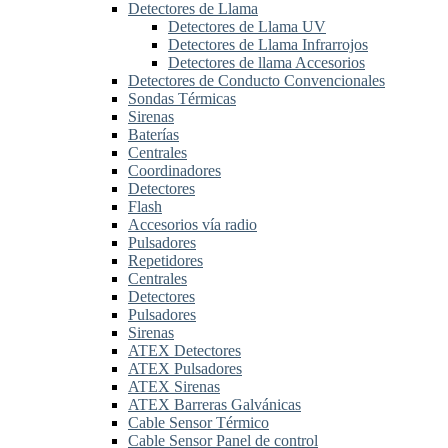
Detectores de Llama
Detectores de Llama UV
Detectores de Llama Infrarrojos
Detectores de llama Accesorios
Detectores de Conducto Convencionales
Sondas Térmicas
Sirenas
Baterías
Centrales
Coordinadores
Detectores
Flash
Accesorios vía radio
Pulsadores
Repetidores
Centrales
Detectores
Pulsadores
Sirenas
ATEX Detectores
ATEX Pulsadores
ATEX Sirenas
ATEX Barreras Galvánicas
Cable Sensor Térmico
Cable Sensor Panel de control