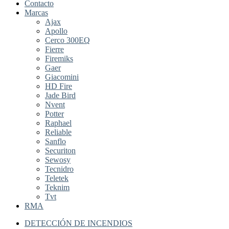
Contacto
Marcas
Ajax
Apollo
Cerco 300EQ
Fierre
Firemiks
Gaer
Giacomini
HD Fire
Jade Bird
Nvent
Potter
Raphael
Reliable
Sanflo
Securiton
Sewosy
Tecnidro
Teletek
Teknim
Tvt
RMA
DETECCIÓN DE INCENDIOS