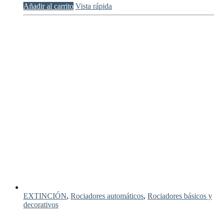
Añadir al carrito
Vista rápida
EXTINCIÓN
,
Rociadores automáticos
,
Rociadores básicos y
decorativos