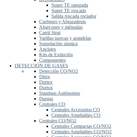
Super TE ranurada
Super TE roscada
Salida roscada rociador
Cuelgues y Abrazaderas
Abarcones y ménsulas
Carril Strut
Varillas tuercas y arandelas
Soportación sísmica
Anclajes
Kits de Extinción
Componentes
DETECCIÓN DE GASES
Detección CO/NO2
Direx
Durtex
Durtox
Standgas Autónomos
Durgas
Centrales CO
Centrales Accesorios CO
Centrales Ampliables CO
Centrales CO/NO2
Centrales Compactas CO/NO2
Centrales Ampliables CO/NO2