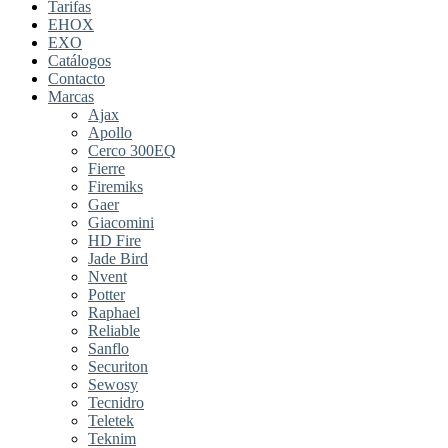
Tarifas
EHOX
EXO
Catálogos
Contacto
Marcas
Ajax
Apollo
Cerco 300EQ
Fierre
Firemiks
Gaer
Giacomini
HD Fire
Jade Bird
Nvent
Potter
Raphael
Reliable
Sanflo
Securiton
Sewosy
Tecnidro
Teletek
Teknim