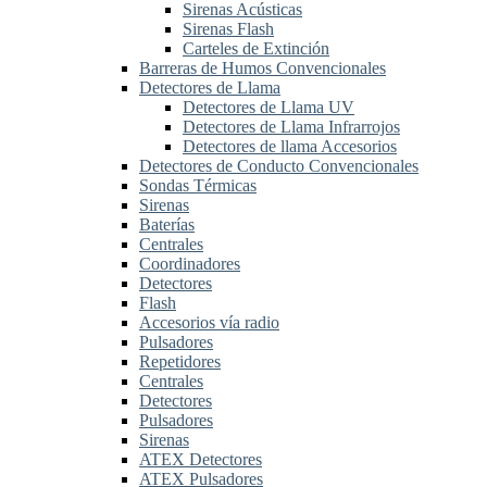
Sirenas Acústicas
Sirenas Flash
Carteles de Extinción
Barreras de Humos Convencionales
Detectores de Llama
Detectores de Llama UV
Detectores de Llama Infrarrojos
Detectores de llama Accesorios
Detectores de Conducto Convencionales
Sondas Térmicas
Sirenas
Baterías
Centrales
Coordinadores
Detectores
Flash
Accesorios vía radio
Pulsadores
Repetidores
Centrales
Detectores
Pulsadores
Sirenas
ATEX Detectores
ATEX Pulsadores