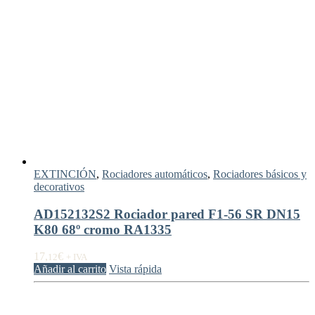
EXTINCIÓN
,
Rociadores automáticos
,
Rociadores básicos y
decorativos
AD152132S2 Rociador pared F1-56 SR DN15
K80 68º cromo RA1335
17,
€
12
+ IVA
Añadir al carrito
Vista rápida