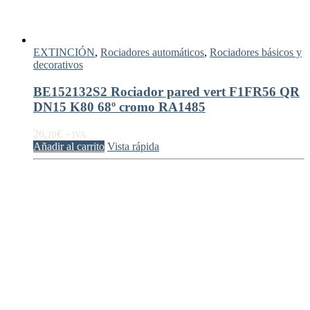
EXTINCIÓN
,
Rociadores automáticos
,
Rociadores básicos y
decorativos
BE152132S2 Rociador pared vert F1FR56 QR
DN15 K80 68º cromo RA1485
26,
€
20
+ IVA
Añadir al carrito
Vista rápida