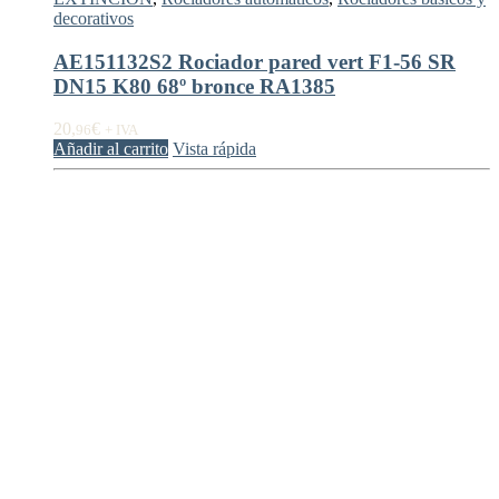
decorativos
AE151132S2 Rociador pared vert F1-56 SR
DN15 K80 68º bronce RA1385
20,
€
96
+ IVA
Añadir al carrito
Vista rápida