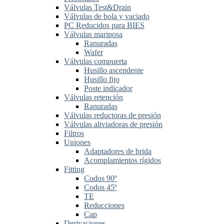
Válvulas Test&Drain
Válvulas de bola y vaciado
PC Reducidos para BIES
Válvulas mariposa
Ranuradas
Wafer
Válvulas compuerta
Husillo ascendente
Husillo fijo
Poste indicador
Válvulas retención
Ranuradas
Válvulas reductoras de presión
Válvulas aliviadoras de presión
Filtros
Uniones
Adaptadores de brida
Acomplamientos rígidos
Fitting
Codos 90º
Codos 45º
TE
Reducciones
Cap
Derivaciones