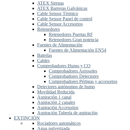
ATEX Sirenas
ATEX Barreras Galvánicas
Cable Sensor Térmico
Cable Sensor Panel de control
Cable Sensor Accesorios
Retenedores
Retenedores Puertas RF
Retenedores Gran potencia
Fuentes de Alimentación
Fuentes de Alimentación EN54
Baterías
Cables
Comprobadores Humo y CO
Comprobadores Aerosoles
Comprobadores Detectores
Comprobadores Pértigas y accesorios
Detectores autónomos de humo
Movilidad Reducida
Aspiración 1 canal
Aspiración 2 canales
Aspiración Accesorios
Aspiración Tubería de aspiración
EXTINCIÓN
Rociadores automáticos
Agua pulverizada