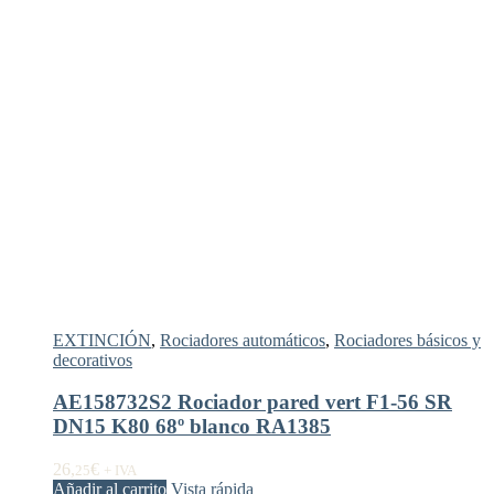
EXTINCIÓN
,
Rociadores automáticos
,
Rociadores básicos y
decorativos
AE158732S2 Rociador pared vert F1-56 SR
DN15 K80 68º blanco RA1385
26,
€
25
+ IVA
Añadir al carrito
Vista rápida