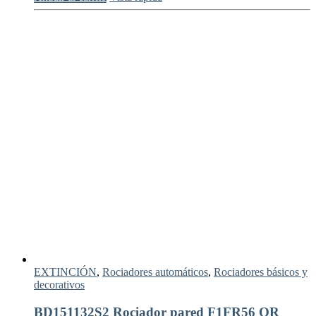
EXTINCIÓN
,
Rociadores automáticos
,
Rociadores básicos y
decorativos
BD151132S2 Rociador pared F1FR56 QR