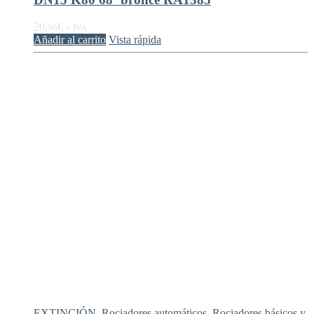
20,
€
96
+ IVA
Añadir al carrito
Vista rápida
EXTINCIÓN
,
Rociadores automáticos
,
Rociadores básicos y