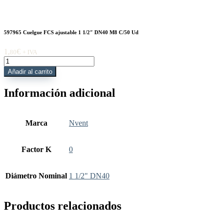
597965 Cuelgue FCS ajustable 1 1/2″ DN40 M8 C/50 Ud
1,
€
80
+ IVA
597965
Cuelgue
Añadir al carrito
FCS
ajustable
Información adicional
1
1/2"
DN40
M8
Marca
Nvent
C/50
Ud
cantidad
Factor K
0
Diámetro Nominal
1 1/2" DN40
Productos relacionados