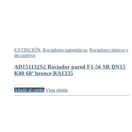
EXTINCIÓN
,
Rociadores automáticos
,
Rociadores básicos y
decorativos
AD151132S2 Rociador pared F1-56 SR DN15
K80 68º bronce RA1335
14,
€
94
+ IVA
Añadir al carrito
Vista rápida