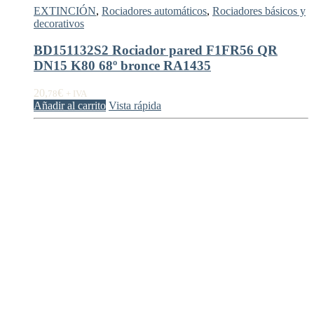
EXTINCIÓN
,
Rociadores automáticos
,
Rociadores básicos y
decorativos
BD151132S2 Rociador pared F1FR56 QR
DN15 K80 68º bronce RA1435
20,
€
78
+ IVA
Añadir al carrito
Vista rápida