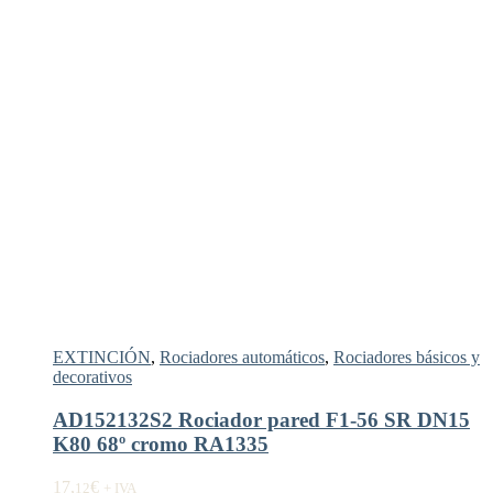
EXTINCIÓN
,
Rociadores automáticos
,
Rociadores básicos y
decorativos
AD152132S2 Rociador pared F1-56 SR DN15
K80 68º cromo RA1335
17,
€
12
+ IVA