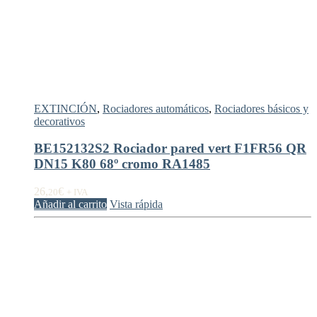
EXTINCIÓN
,
Rociadores automáticos
,
Rociadores básicos y
decorativos
BE152132S2 Rociador pared vert F1FR56 QR
DN15 K80 68º cromo RA1485
26,
€
20
+ IVA
Añadir al carrito
Vista rápida