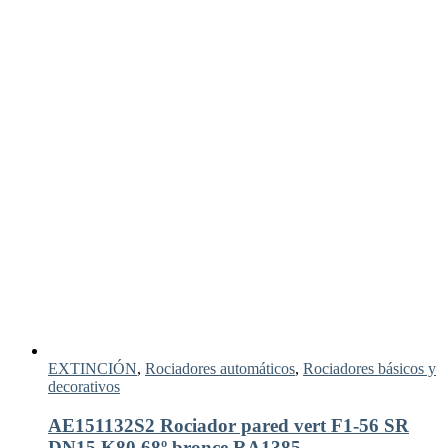
EXTINCIÓN
,
Rociadores automáticos
,
Rociadores básicos y
decorativos
AE151132S2 Rociador pared vert F1-56 SR
DN15 K80 68º bronce RA1385