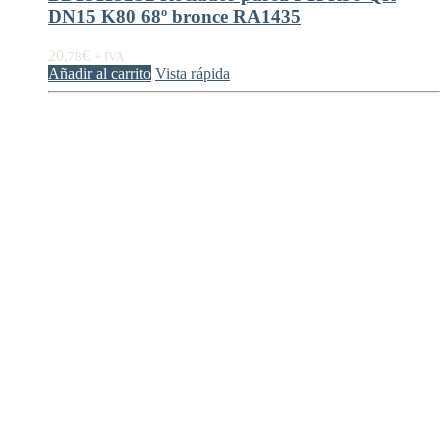
DN15 K80 68º bronce RA1435
20,
€
78
+ IVA
Añadir al carrito
Vista rápida