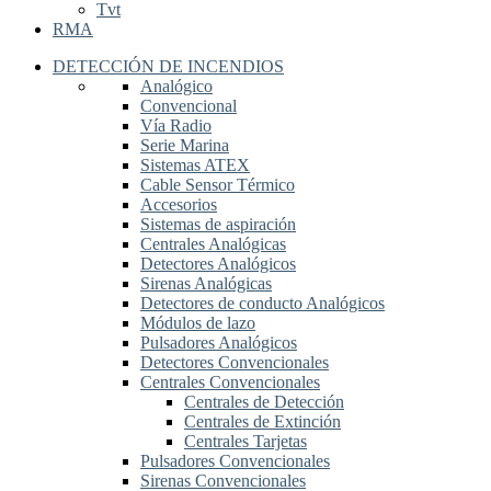
Tvt
RMA
DETECCIÓN DE INCENDIOS
Analógico
Convencional
Vía Radio
Serie Marina
Sistemas ATEX
Cable Sensor Térmico
Accesorios
Sistemas de aspiración
Centrales Analógicas
Detectores Analógicos
Sirenas Analógicas
Detectores de conducto Analógicos
Módulos de lazo
Pulsadores Analógicos
Detectores Convencionales
Centrales Convencionales
Centrales de Detección
Centrales de Extinción
Centrales Tarjetas
Pulsadores Convencionales
Sirenas Convencionales