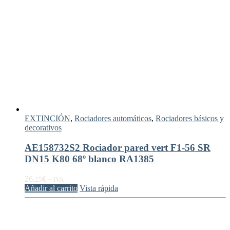
EXTINCIÓN
,
Rociadores automáticos
,
Rociadores básicos y
decorativos
AE158732S2 Rociador pared vert F1-56 SR
DN15 K80 68º blanco RA1385
26,
€
25
+ IVA
Añadir al carrito
Vista rápida