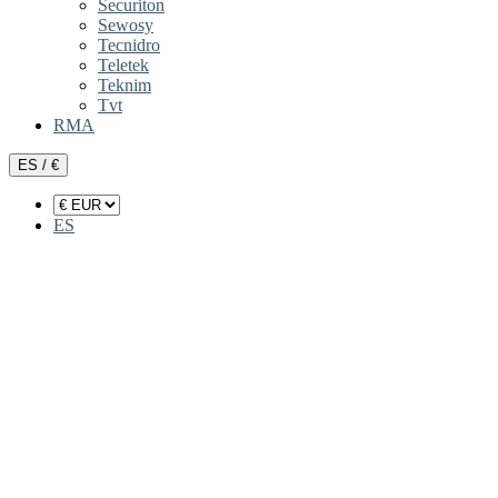
Securiton
Sewosy
Tecnidro
Teletek
Teknim
Tvt
RMA
ES / €
ES