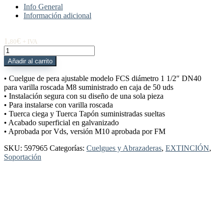
Info General
Información adicional
1,
€
80
+ IVA
597965
Cuelgue
Añadir al carrito
FCS
ajustable
• Cuelgue de pera ajustable modelo FCS diámetro 1 1/2″ DN40
1
para varilla roscada M8 suministrado en caja de 50 uds
1/2"
• Instalación segura con su diseño de una sola pieza
DN40
• Para instalarse con varilla roscada
M8
• Tuerca ciega y Tuerca Tapón suministradas sueltas
C/50
• Acabado superficial en galvanizado
Ud
• Aprobada por Vds, versión M10 aprobada por FM
cantidad
SKU:
597965
Categorías:
Cuelgues y Abrazaderas
,
EXTINCIÓN
,
Soportación