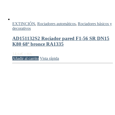
EXTINCIÓN
,
Rociadores automáticos
,
Rociadores básicos y
decorativos
AD151132S2 Rociador pared F1-56 SR DN15
K80 68º bronce RA1335
14,
€
94
+ IVA
Añadir al carrito
Vista rápida