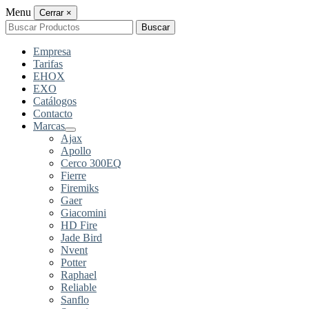
Menu
Cerrar
×
Buscar
Buscar
por:
Empresa
Tarifas
EHOX
EXO
Catálogos
Contacto
Marcas
Ajax
Apollo
Cerco 300EQ
Fierre
Firemiks
Gaer
Giacomini
HD Fire
Jade Bird
Nvent
Potter
Raphael
Reliable
Sanflo