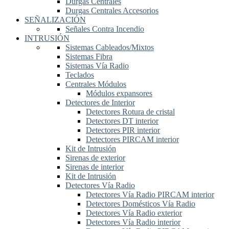
Durgas Centrales
Durgas Centrales Accesorios
SEÑALIZACIÓN
Señales Contra Incendio
INTRUSIÓN
Sistemas Cableados/Mixtos
Sistemas Fibra
Sistemas Vía Radio
Teclados
Centrales Módulos
Módulos expansores
Detectores de Interior
Detectores Rotura de cristal
Detectores DT interior
Detectores PIR interior
Detectores PIRCAM interior
Kit de Intrusión
Sirenas de exterior
Sirenas de interior
Kit de Intrusión
Detectores Vía Radio
Detectores Vía Radio PIRCAM interior
Detectores Domésticos Vía Radio
Detectores Vía Radio exterior
Detectores Vía Radio interior